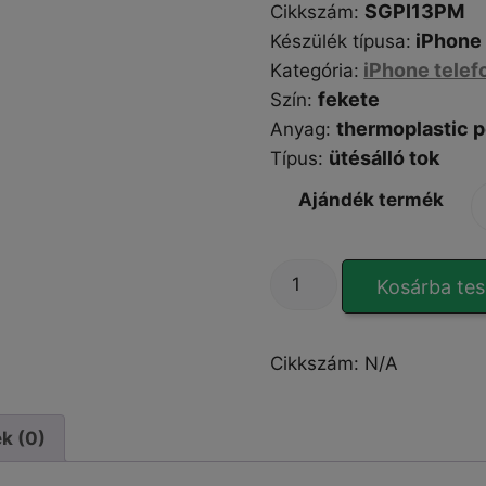
SGPI13PM
Cikkszám
:
iPhone 
Készülék típusa
:
iPhone telef
Kategória
:
fekete
Szín
:
thermoplastic p
Anyag:
ütésálló tok
Típus
:
Ajándék termék
SlideGuard
Kosárba te
Pro
iPhone
13
Cikkszám:
N/A
Pro
Max
tok
k (0)
mennyiség