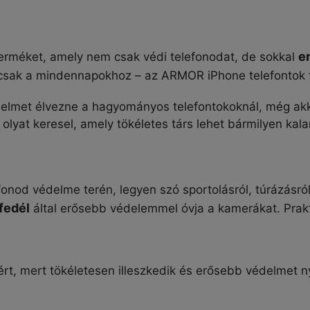
e
erméket, amely nem csak védi telefonodat, de sokkal
sak a mindennapokhoz – az ARMOR iPhone telefontok te
elmet élvezne a hagyományos telefontokoknál, még akkor
 olyat keresel, amely tökéletes társ lehet bármilyen ka
fonod védelme terén, legyen szó sportolásról, túrázásr
fedél
által erősebb védelemmel óvja a kamerákat. Prak
ért, mert tökéletesen illeszkedik és erősebb védelmet 