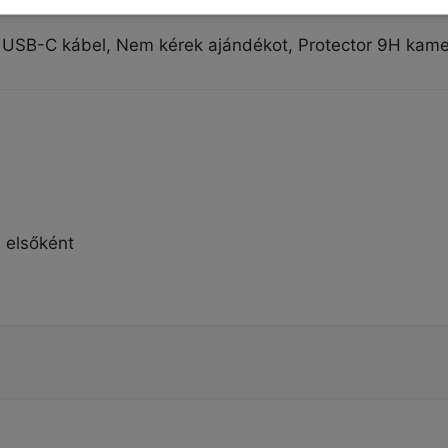
ing USB-C kábel, Nem kérek ajándékot, Protector 9H kam
 elsőként