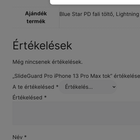
Ajándék
Blue Star PD fali töltő, Lightn
termék
Értékelések
Még nincsenek értékelések.
„SlideGuard Pro iPhone 13 Pro Max tok” értékelése
A te értékelésed
*
Értékelésed
*
Név
*