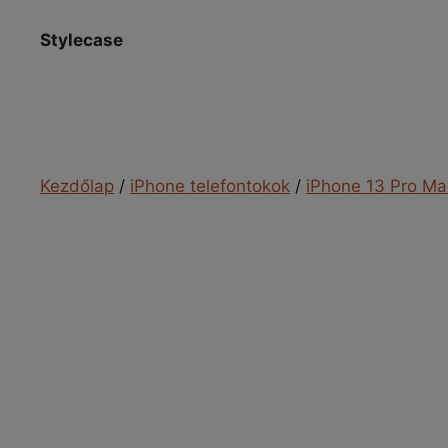
Kilépés
a
Stylecase
tartalomba
Kezdőlap
/
iPhone telefontokok
/
iPhone 13 Pro Ma