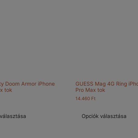
ty Doom Armor iPhone
GUESS Mag 4G Ring iPh
x tok
Pro Max tok
14.460
Ft
Ennek
E
a
a
választása
Opciók választása
terméknek
t
több
t