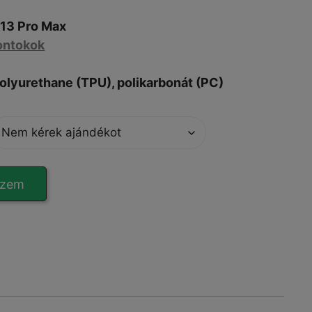
13 Pro Max
ontokok
olyurethane (TPU), polikarbonát (
PC
)
szem