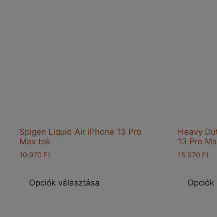
Spigen Liquid Air iPhone 13 Pro
Heavy Du
Max tok
13 Pro Ma
10.970
Ft
15.970
Ft
Ennek
a
Opciók választása
Opciók 
terméknek
több