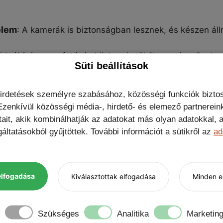
elem
: A kamerák is biztonságban lesznek, és készen áll
videóhívás vagy fotózás közben is tökéletes társ. Cselezd
Süti beállítások
lakozó könnyen hozzáférhető marad.
erősebb védelmet nyújt, de tökéletes a sportoláshoz és
hirdetések személyre szabásához, közösségi funkciók biztos
s tartókhoz. A mágnes nem befolyásolja a telefon működ
zenkívül közösségi média-, hirdető- és elemező partnerein
tait, akik kombinálhatják az adatokat más olyan adatokkal
áltatásokból gyűjtöttek. További információt a sütikről az
ad
 ha erősebb védelmet szeretnél, és olyan társra vágysz
 választás, ha nem akarsz kompromisszumokat kötni.
elfogadása
Kiválasztottak elfogadása
Minden el
gyél egy lépést a teljes körű, erősebb telefonvédelem fe
Szükséges
Analitika
Marketin