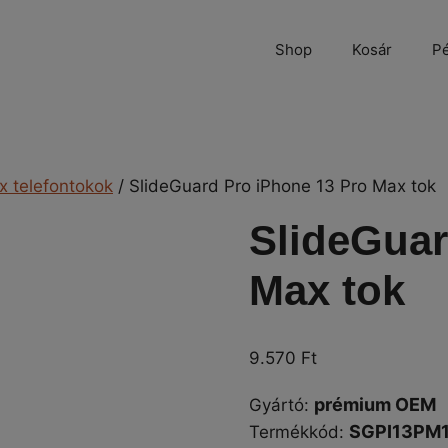
Shop
Kosár
Pé
x telefontokok
/ SlideGuard Pro iPhone 13 Pro Max tok
SlideGuar
Max tok
9.570
Ft
prémium OEM
Gyártó
:
SGPI13PM
Termékkód: