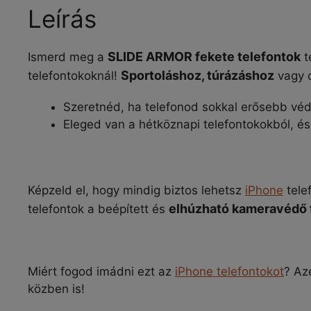
Leírás
SLIDE ARMOR fekete telefontok
Ismerd meg a
t
Sportoláshoz, túrázáshoz
telefontokoknál!
vagy c
Szeretnéd, ha telefonod sokkal erősebb véd
Eleged van a hétköznapi telefontokokból, és
Képzeld el, hogy mindig biztos lehetsz
iPhone
tele
elhúzható kameravédő 
telefontok a beépített és
Miért fogod imádni ezt az
iPhone telefontokot
? Az
közben is!