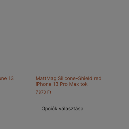
one 13
MattMag Silicone-Shield red
iPhone 13 Pro Max tok
7.970
Ft
nnek
Ennek
a
Opciók választása
erméknek
terméknek
öbb
több