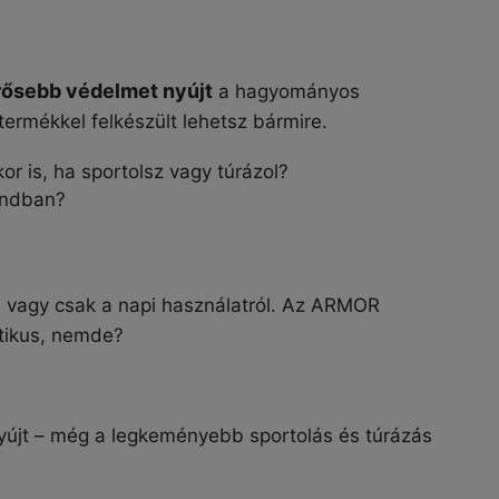
rősebb védelmet nyújt
a hagyományos
rmékkel felkészült lehetsz bármire.
 is, ha sportolsz vagy túrázol?
landban?
ól vagy csak a napi használatról. Az ARMOR
tikus, nemde?
nyújt – még a legkeményebb sportolás és túrázás