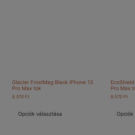
Glacier FrostMag Black iPhone 13
EcoShield
Pro Max tok
Pro Max t
8.370
Ft
8.570
Ft
Ennek
a
Opciók választása
Opciók 
terméknek
több