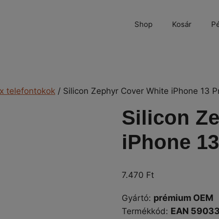
Shop
Kosár
Pé
x telefontokok
/ Silicon Zephyr Cover White iPhone 13 P
Silicon Z
iPhone 13
7.470
Ft
prémium OEM
Gyártó
:
EAN 5903
Termékkód: