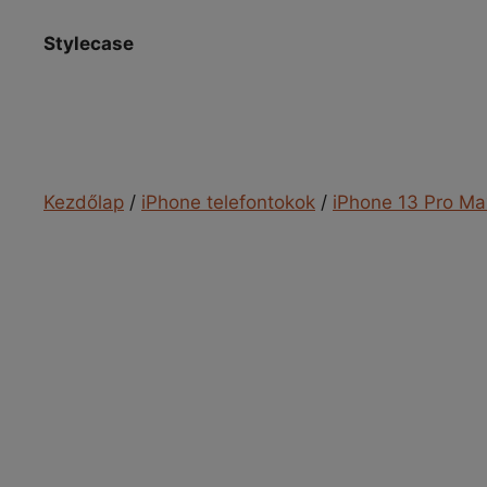
Kilépés
a
Stylecase
tartalomba
Kezdőlap
/
iPhone telefontokok
/
iPhone 13 Pro Ma