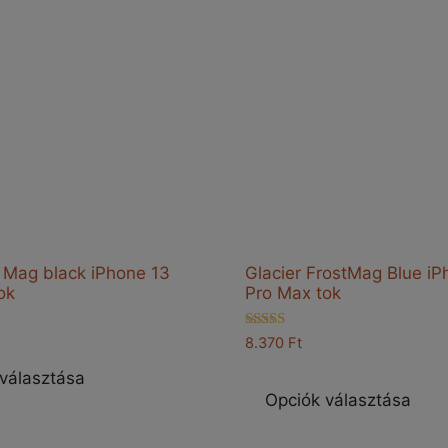
 Mag black iPhone 13
Glacier FrostMag Blue iP
ok
Pro Max tok
Értékelés:
8.370
Ft
Ennek
5.00
E
/ 5
a
választása
a
Opciók választása
terméknek
t
több
t