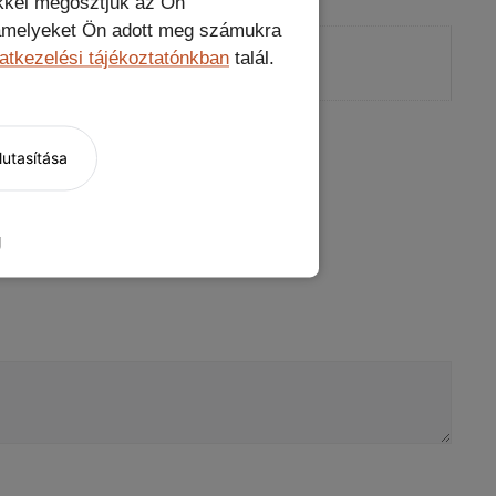
kkel megosztjuk az Ön
, amelyeket Ön adott meg számukra
eravédő
atkezelési tájékoztatónkban
talál.
utasítása
g