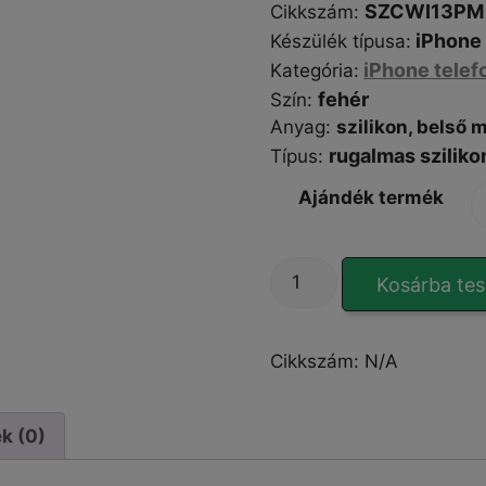
SZCWI13PM
Cikkszám
:
iPhone 
Készülék típusa
:
iPhone telef
Kategória
:
fehér
Szín
:
Anyag
:
szilikon, belső 
rugalmas sziliko
Típus
:
Ajándék termék
Silicon
Kosárba te
Zephyr
Cover
White
Cikkszám:
N/A
iPhone
13
Pro
k (0)
Max