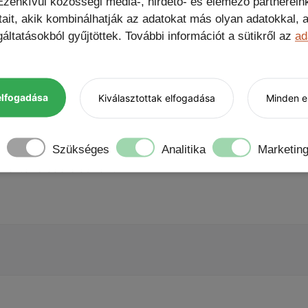
zenkívül közösségi média-, hirdető- és elemező partnerein
tait, akik kombinálhatják az adatokat más olyan adatokkal
ing USB-C kábel, Nem kérek ajándékot, Protector 9H kam
áltatásokból gyűjtöttek. További információt a sütikről az
ad
elfogadása
Kiválasztottak elfogadása
Minden el
Szükséges
Analitika
Marketin
” értékelése elsőként