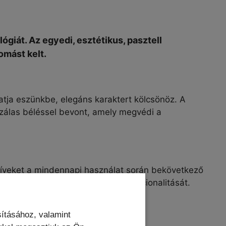
giát. Az egyedi, esztétikus, pasztell
omást kelt.
ttatja eszünkbe, elegáns karaktert kölcsönöz. A
oszálas béléssel bevont, amely megvédi a
ktíveket a mindennapi használat során bekövetkező
l kompatibilis, ami növeli a funkcionalitását.
ításához, valamint