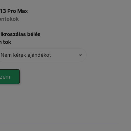
13 Pro Max
ontokok
mikroszálas bélés
n tok
szem