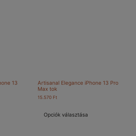
hone 13
Artisanal Elegance iPhone 13 Pro
Max tok
15.570
Ft
Ennek
nnek
a
Opciók választása
terméknek
erméknek
több
öbb