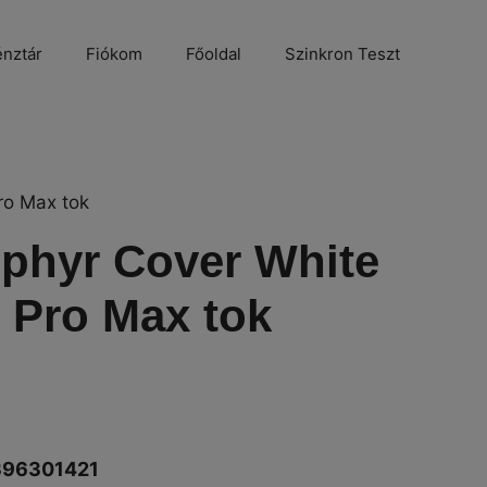
nztár
Fiókom
Főoldal
Szinkron Teszt
ro Max tok
ephyr Cover White
 Pro Max tok
396301421