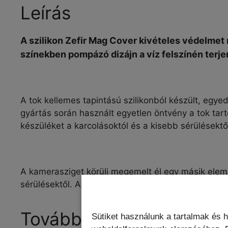
Leírás
A szilikon Zefir Mag Cover kivételes védelmet 
színekben pompázó dizájn a víz felszínén terj
A tok kellemes tapintású szilikonból készült, egyed
gyártás során használt egyetlen öntvény a tok tar
készüléket a karcolásoktól és a kisebb sérülésektő
A kamerasziget körüli megemelt él egy másik elem
sérülésektől. A MagSafe technológia támogatásának
További információk
Sütiket használunk a tartalmak és 