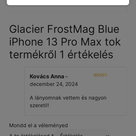
Glacier FrostMag Blue
iPhone 13 Pro Max tok
termékről 1 értékelés
Kovács Anna
–
5
Értékelés:
december 24, 2024
/ 5
A lányomnak vettem és nagyon
szereti!!
Mondd el a véleményed
A te értékelésed
*