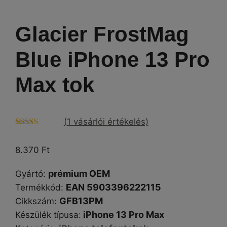
Glacier FrostMag
Blue iPhone 13 Pro
Max tok
(
1
vásárlói értékelés)
Értékelés
1
5.00
az 5-
8.370
Ft
ből,
értékelés
alapján
prémium OEM
Gyártó
:
EAN 5903396222115
Termékkód:
GFB13PM
Cikkszám
:
iPhone 13 Pro Max
Készülék típusa
: