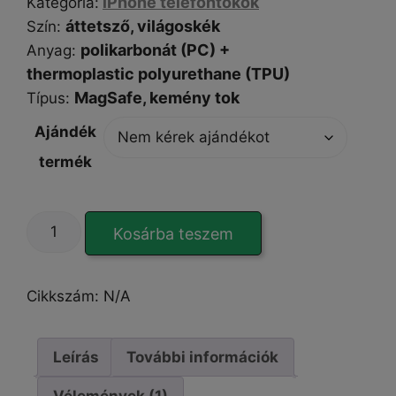
iPhone telefontokok
Kategória
:
áttetsző
, világoskék
Szín
:
polikarbonát (PC) +
Anyag
:
thermoplastic polyurethane (TPU)
MagSafe,
kemény tok
Típus
:
Ajándék
termék
Glacier
Kosárba teszem
FrostMag
Blue
iPhone
Cikkszám:
N/A
13
Pro
Max
Leírás
További információk
tok
Vélemények (1)