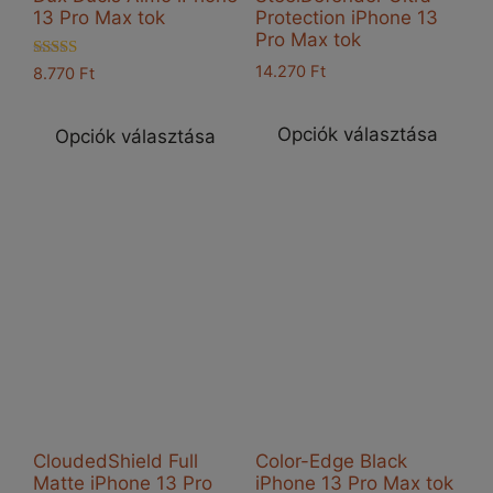
13 Pro Max tok
Protection iPhone 13
Pro Max tok
Értékelés:
14.270
Ft
8.770
Ft
5.00
Enn
Ennek
/ 5
a
a
Opciók választása
Opciók választása
ter
terméknek
töb
több
vari
variációja
van
van.
A
A
vál
változatok
a
a
ter
termékoldalon
vál
választhatók
ki
ki
CloudedShield Full
Color-Edge Black
Matte iPhone 13 Pro
iPhone 13 Pro Max tok