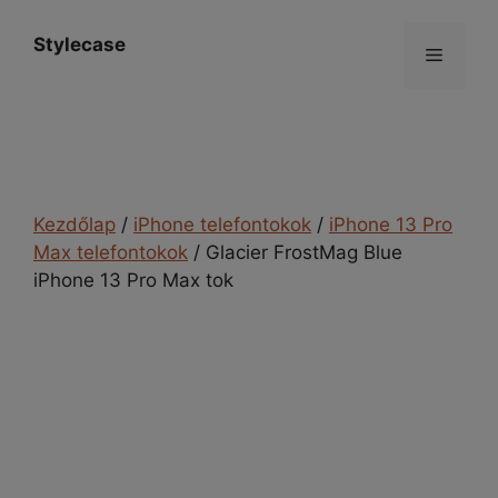
Kilépés
a
Stylecase
Menü
tartalomba
Kezdőlap
/
iPhone telefontokok
/
iPhone 13 Pro
Max telefontokok
/ Glacier FrostMag Blue
iPhone 13 Pro Max tok