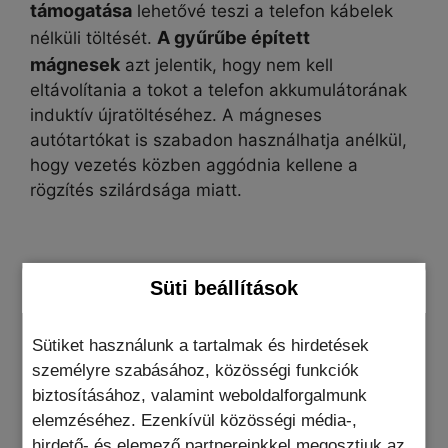
támogatása
lehetővé teszi a telefon kábelek
A gyűrűbe épített
nélküli töltését.
mágnesek
azt jelentik, hogy nem kell
eltávolítania a tokot a telefon akkumulátorának
induktív újratöltéséhez. A mágneses
autótartókat is szabadon használhatja anélkül,
hogy vezetés közben aggódnia kellene a
rögzítés szilárdsága miatt.
A tok rugalmas műanyagból
készült , amely
Süti beállítások
elég tartós ahhoz, hogy sokáig
Megvédi a telefont a magasból való
kitartson.
Sütiket használunk a tartalmak és hirdetések
leesés nemkívánatos hatásaitól
, valamint a
személyre szabásához, közösségi funkciók
sima felületen lévő karcolásoktól. A képernyő
biztosításához, valamint weboldalforgalmunk
körüli megemelt élek és a kamerasziget nem
elemzéséhez. Ezenkívül közösségi média-,
csak az okostelefon széleit védik, hanem
hirdető- és elemező partnereinkkel megosztjuk az