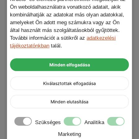
esztétikus karaktert is adnak a matt
Ön weboldalhasználatra vonatkozó adatait, akik
fedőrétegnek.
kombinálhatják az adatokat más olyan adatokkal,
amelyeket Ön adott meg számukra vagy az Ön
által használt más szolgáltatásokból gyűjtöttek.
További információt a sütikről az
adatkezelési
Specifikáció:
tájékoztatónkban
talál.
Anyagok
: PC +
TPU
Támogatja a MagSafe vezeték nélküli töltési
Minden elfogadása
technológiát.
Kiválasztottak elfogadása
További információk
Minden elutasítása
Ajándék termék
Blue Star PD fali töltő, Lightning USB-C kábel,
Szükséges
Analitika
Nem kérek ajándékot, Protector 9H
Marketing
kameravédő