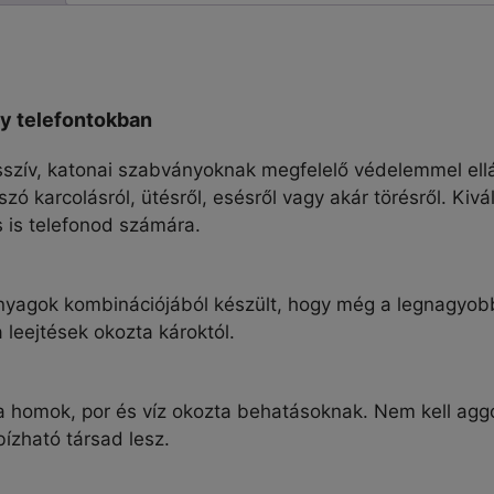
Max
tok
mennyiség
y telefontokban
sszív, katonai szabványoknak megfelelő védelemmel ellá
zó karcolásról, ütésről, esésről vagy akár törésről. Ki
 is telefonod számára.
yagok kombinációjából készült, hogy még a legnagyobb
 leejtések okozta károktól.
 a homok, por és víz okozta behatásoknak. Nem kell a
bízható társad lesz.