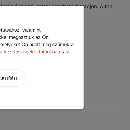
 funkció akadálytalanul elérhető maradjon. A tok
ításához, valamint
kkel megosztjuk az Ön
, amelyeket Ön adott meg számukra
atkezelési tájékoztatónkban
talál.
utasítása
eravédő
g