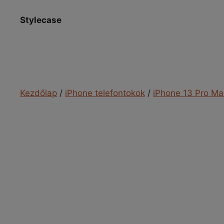
Kilépés
a
Stylecase
tartalomba
Kezdőlap
/
iPhone telefontokok
/
iPhone 13 Pro Ma