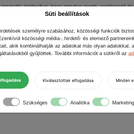
z igazodik, biztosítva, hogy minden gomb, csatlakozó és
Süti beállítások
nést is kölcsönöz neki.
hirdetések személyre szabásához, közösségi funkciók biztos
zenkívül közösségi média-, hirdető- és elemező partnerein
k
tait, akik kombinálhatják az adatokat más olyan adatokkal
áltatásokból gyűjtöttek. További információt a sütikről az
ad
ötvözet kombinációja a maximális tartósságért
elfogadása
Kiválasztottak elfogadása
Minden el
ing USB-C kábel, Nem kérek ajándékot, Protector 9H kam
Szükséges
Analitika
Marketin