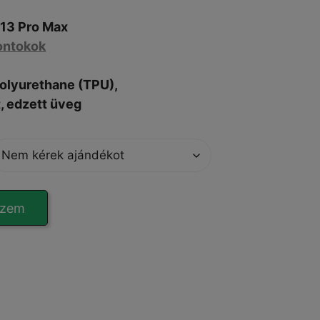
13 Pro Max
ontokok
polyurethane (TPU),
, edzett üveg
szem