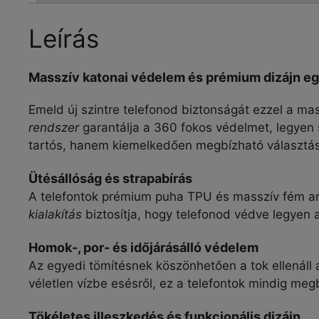
Leírás
Masszív katonai védelem és prémium dizájn eg
Emeld új szintre telefonod biztonságát ezzel a ma
rendszer
garantálja a 360 fokos védelmet, legyen s
tartós, hanem kiemelkedően megbízható választás
Ütésállóság és strapabírás
A telefontok prémium puha TPU és masszív fém an
kialakítás
biztosítja, hogy telefonod védve legyen a
Homok-, por- és időjárásálló védelem
Az egyedi tömítésnek köszönhetően a tok ellenáll
véletlen vízbe esésről, ez a telefontok mindig meg
Tökéletes illeszkedés és funkcionális dizájn