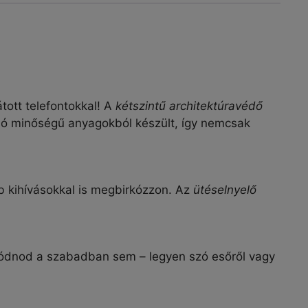
tott telefontokkal! A
kétszintű architektúravédő
váló minőségű anyagokból készült, így nemcsak
 kihívásokkal is megbirkózzon. Az
ütéselnyelő
ggódnod a szabadban sem – legyen szó esőről vagy