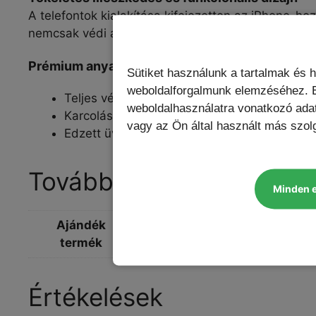
A telefontok kialakítása kifejezetten az iPhone-ho
nemcsak védi a készüléket, hanem stílusos megjele
Prémium anyagok és teljes körű védelem
Sütiket használunk a tartalmak és 
weboldalforgalmunk elemzéséhez. E
Teljes védelemmel ellátott fém alumínium to
weboldalhasználatra vonatkozó ada
Karcolásgátló és porálló kivitel
vagy az Ön által használt más szolg
Edzett üveg, szilikon burkolat és alumínium
További információk
Minden 
Ajándék
Blue Star PD fali töltő, Lightn
termék
Értékelések