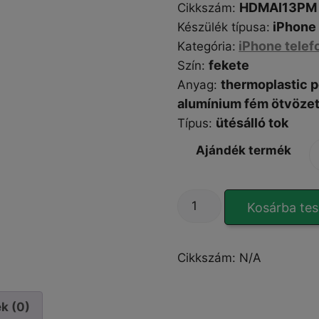
HDMAI13PM
Cikkszám
:
iPhone 
Készülék típusa
:
iPhone telef
Kategória
:
fekete
Szín
:
thermoplastic 
Anyag:
a
lumínium fém ötvözet
ütésálló tok
Típus
:
Ajándék termék
Heavy
Kosárba te
Duty
Doom
Armor
Cikkszám:
N/A
iPhone
13
Pro
k (0)