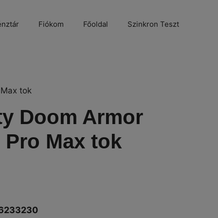
nztár
Fiókom
Főoldal
Szinkron Teszt
 Max tok
ty Doom Armor
 Pro Max tok
6233230