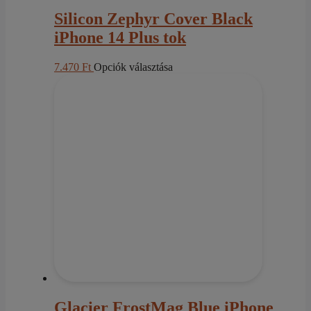
Silicon Zephyr Cover Black
iPhone 14 Plus tok
Ennek
7.470
Ft
Opciók választása
a
terméknek
több
variációja
van.
A
változatok
a
termékoldalon
választhatók
ki
Glacier FrostMag Blue iPhone