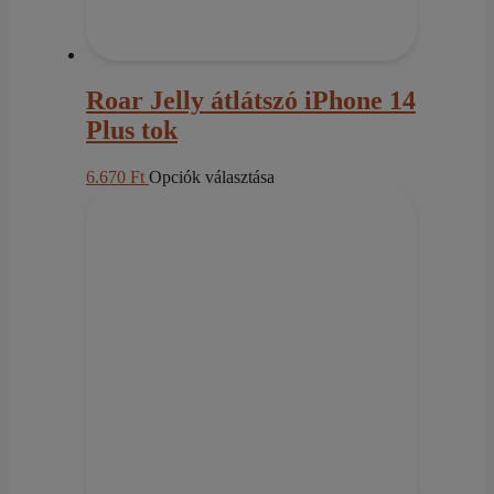
Roar Jelly átlátszó iPhone 14
Plus tok
Ennek
6.670
Ft
Opciók választása
a
terméknek
több
variációja
van.
A
változatok
a
termékoldalon
választhatók
ki