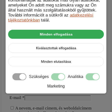
kombinálhatják az adatokat más olyan adatokkal,
Értékelések
amelyeket Ön adott meg számukra vagy az Ön
által használt más szolgáltatásokból gyűjtöttek.
További információt a sütikről az
adatkezelési
Még nincsenek értékelések.
tájékoztatónkban
talál.
„SuperSimple Armor iPhone 14 Plus tok” értékelése
elsőként
Minden elfogadása
A te értékelésed
*
Értékelésed
*
Kiválasztottak elfogadása
Minden elutasítása
Szükséges
Analitika
Marketing
Név
*
E-mail
*
A nevem, e-mail címem, és weboldalcímem