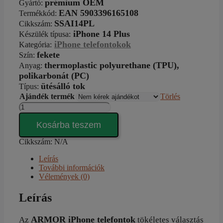
prémium OEM
Gyártó
:
EAN 5903396165108
Termékkód:
SSAI14PL
Cikkszám
:
iPhone 14 Plus
Készülék típusa
:
iPhone telefontokok
Kategória
:
fekete
Szín
:
thermoplastic polyurethane (TPU),
Anyag:
polikarbonát (
PC
)
ütésálló tok
Típus
:
Ajándék termék
Törlés
SuperSimple
Armor
iPhone
Kosárba teszem
14
Plus
Cikkszám:
N/A
tok
Leírás
mennyiség
További információk
Vélemények (0)
Leírás
ARMOR iPhone telefontok
Az
tökéletes választás