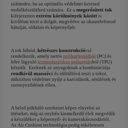
számodra, ha az optimális védelmet keresed
megerősített tok
mobilkészüléked számára. Ez a
extrém körülmények között
kifejezetten
is
kiválóan teszi a dolgát, megvédve az okostelefonod
hátulját, oldalait és képernyőjét.
kétrészes konstrukció
A tok hibrid,
val
rendelkezik, amely tartós
polikarbonátból
(PC) és
hőre lágyuló
termoplasztikus poliuretán
ból (TPU)
készült. Ezeknek az anyagoknak a kombinációja
rendkívül masszív
á és időtállóvá teszi a tokot,
miközben védelmet nyújt a karcolások, sérülések és
szennyeződések ellen.
A belső pókháló szerkezet képes elnyelni az
ütéseket, míg az enyhén kiemelkedő élek megvédik
a készüléket a képernyő- és kamerakárosodástól.
Az Air Cushion technológia pedig tökéletesen