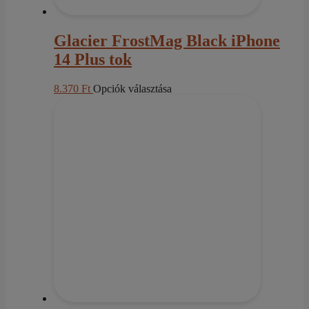
Glacier FrostMag Black iPhone
14 Plus tok
Ennek
8.370
Ft
Opciók választása
a
terméknek
több
variációja
van.
A
változatok
a
termékoldalon
választhatók
ki