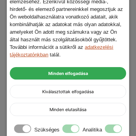
elemzéséhez. Ezenkívül közösségi média-,
védelmet nyújt.
hirdető- és elemező partnereinkkel megosztjuk az
Ön weboldalhasználatra vonatkozó adatait, akik
kombinálhatják az adatokat más olyan adatokkal,
Ha az igazi különlegességekért vagy oda, akkor
amelyeket Ön adott meg számukra vagy az Ön
ez a MagSafe iPhone telefontok fekete termék
által használt más szolgáltatásokból gyűjtöttek.
pontosan neked készült! Ne hagyd ki ezt a
További információt a sütikről az
adatkezelési
limitált darabszámú ajánlatot! Kattints és tedd a
tájékoztatónkban
talál.
kosaradba még ma!
Minden elfogadása
Kiválasztottak elfogadása
Tulajdonságok:
Minden elutasítása
anyag: TPU, fekete színű fém hatású
keret és kameralencse védelem
Szükséges
Analitika
szín: átlátszó, fekete keret