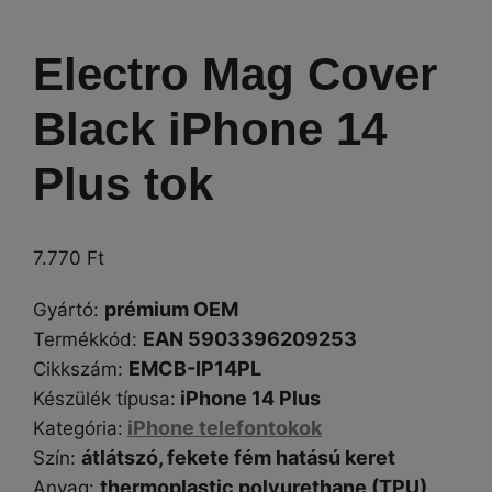
Electro Mag Cover
Black iPhone 14
Plus tok
7.770
Ft
prémium OEM
Gyártó
:
EAN 5903396209253
Termékkód:
EMCB-IP14PL
Cikkszám
:
iPhone 14 Plus
Készülék típusa
:
iPhone telefontokok
Kategória
:
átlátszó, fekete fém hatású keret
Szín
:
thermoplastic polyurethane (TPU)
Anyag: