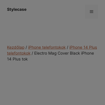
Kilépés
a
Stylecase
Menü
tartalomba
Kezdőlap
/
iPhone telefontokok
/
iPhone 14 Plus
telefontokok
/ Electro Mag Cover Black iPhone
14 Plus tok