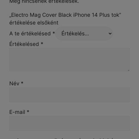
Még nincsenek értékelések.
„Electro Mag Cover Black iPhone 14 Plus tok”
értékelése elsőként
A te értékelésed
*
Értékelésed
*
Név
*
E-mail
*