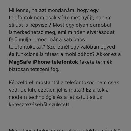
Mi lenne, ha azt mondanám, hogy egy
telefontok nem csak védelmet nyújt, hanem
stílust is képvisel? Most egy olyan darabbal
ismerkedhetsz meg, ami minden elvárásodat
felülmúlja! Unod már a sablonos
telefontokokat? Szeretnél egy valóban egyedi
és funkcionális társat a mobilodhoz? Akkor ez a
MagSafe iPhone telefontok
fekete termék
biztosan tetszeni fog.
Képzeld el: mostantól a telefontokod nem csak
véd, de kifejezetten jól is mutat! Ez a tok a
modern technológia és a letisztult stílus
keresztezéséből született.
Miért fogsz beleszeretni ebbe a tokba már első