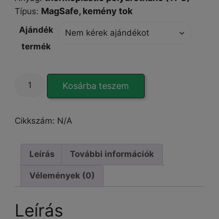
MagSafe,
kemény tok
Típus
:
Ajándék
termék
Electro
Kosárba teszem
Mag
Cover
Black
Cikkszám:
N/A
iPhone
14
Plus
Leírás
További információk
tok
Vélemények (0)
mennyiség
Leírás