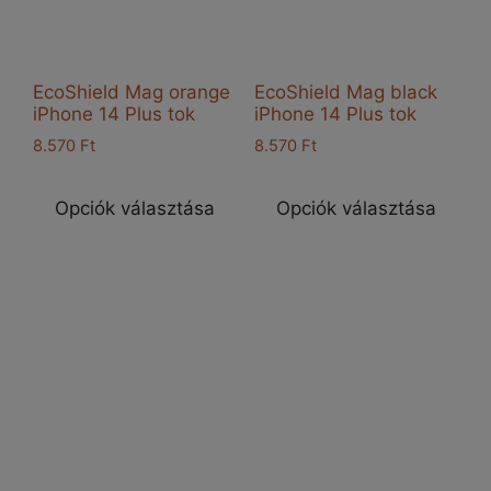
EcoShield Mag orange
EcoShield Mag black
iPhone 14 Plus tok
iPhone 14 Plus tok
8.570
Ft
8.570
Ft
Ennek
Enn
a
a
Opciók választása
Opciók választása
terméknek
ter
több
töb
variációja
vari
van.
van
A
A
változatok
vál
a
a
termékoldalon
ter
választhatók
vál
ki
ki