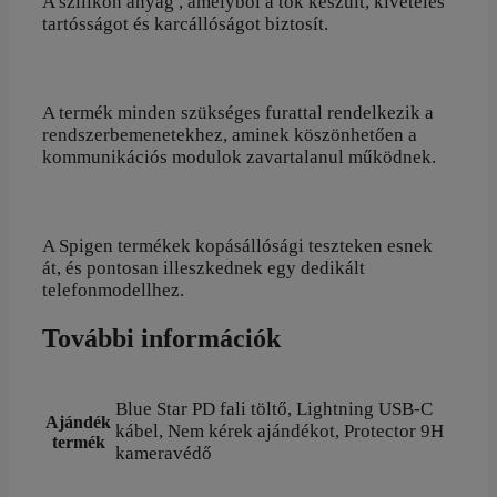
A szilikon
anyag , amelyből a tok készült, kivételes
tartósságot és karcállóságot biztosít.
A termék minden szükséges furattal rendelkezik a
rendszerbemenetekhez, aminek köszönhetően a
kommunikációs modulok zavartalanul működnek.
A Spigen termékek kopásállósági teszteken esnek
át, és pontosan illeszkednek egy dedikált
telefonmodellhez.
További információk
Blue Star PD fali töltő, Lightning USB-C
Ajándék
kábel, Nem kérek ajándékot, Protector 9H
termék
kameravédő