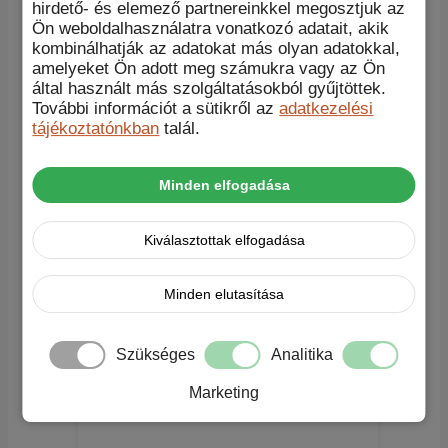
hirdető- és elemező partnereinkkel megosztjuk az
Ön weboldalhasználatra vonatkozó adatait, akik
kombinálhatják az adatokat más olyan adatokkal,
amelyeket Ön adott meg számukra vagy az Ön
által használt más szolgáltatásokból gyűjtöttek.
További információt a sütikről az
adatkezelési
X-ONE Full Cover Extra
tájékoztatónkban
talál.
Strong Crystal Clear Prémium
edzett üveg 1darab – szarvasbőr
Minden elfogadása
törlőkendővel
Original
Current
Ennek
6.970
Ft
5.970
Ft
Opciók választása
Kiválasztottak elfogadása
price
price
a
Akció!
was:
is:
terméknek
6.970 Ft.
5.970 Ft.
több
Minden elutasítása
variációja
van.
A
Szükséges
Analitika
változatok
a
Marketing
termékoldalon
választhatók
ki