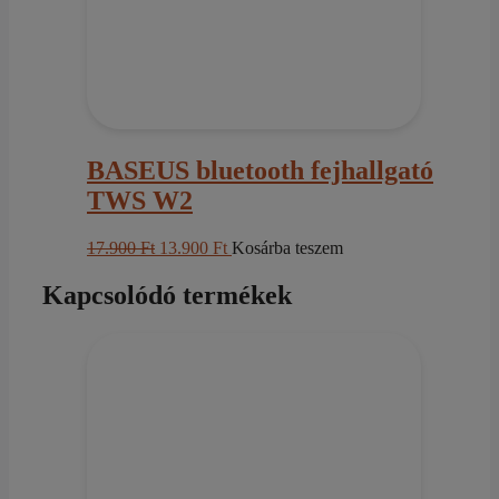
BASEUS bluetooth fejhallgató
TWS W2
Original
Current
17.900
Ft
13.900
Ft
Kosárba teszem
price
price
was:
is:
Kapcsolódó termékek
17.900 Ft.
13.900 Ft.