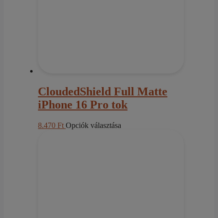
CloudedShield Full Matte
iPhone 16 Pro tok
Ennek
8.470
Ft
Opciók választása
a
terméknek
több
variációja
van.
A
változatok
a
termékoldalon
választhatók