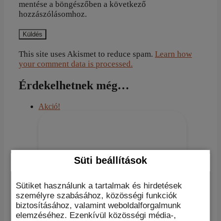
mentése a böngészőben a következő
hozzászólásomhoz.
This site uses Akismet to reduce spam.
Learn how
your comment data is processed.
Érdekelhetnek még…
Akció!
Süti beállítások
Sütiket használunk a tartalmak és hirdetések
személyre szabásához, közösségi funkciók
biztosításához, valamint weboldalforgalmunk
elemzéséhez. Ezenkívül közösségi média-,