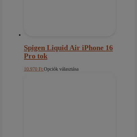
ki
Spigen Liquid Air iPhone 16
Pro tok
Ennek
10.970
Ft
Opciók választása
a
terméknek
több
variációja
van.
A
változatok
a
termékoldalon
választhatók
ki