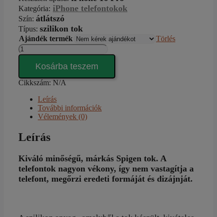
iPhone telefontokok
Kategória
:
átlátszó
Szín
:
szilikon tok
Típus
:
Ajándék termék
Törlés
SPIGEN
Liquid
Crystal
Kosárba teszem
iPhone
16
Cikkszám:
N/A
Pro
Leírás
tok
További információk
mennyiség
Vélemények (0)
Leírás
Kiváló minőségű, márkás Spigen tok. A
telefontok nagyon vékony, így nem vastagítja a
telefont, megőrzi eredeti formáját és dizájnját.