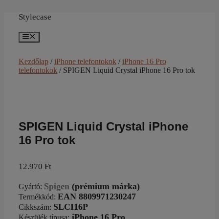
Kilépés
a
Stylecase
tartalomba
Menü
Kezdőlap
/
iPhone telefontokok
/
iPhone 16 Pro
telefontokok
/ SPIGEN Liquid Crystal iPhone 16 Pro tok
SPIGEN Liquid Crystal iPhone
16 Pro tok
12.970
Ft
Spigen
(prémium márka)
Gyártó
:
EAN 8809971230247
Termékkód:
SLCI16P
Cikkszám
:
iPhone 16 Pro
Készülék típusa
: