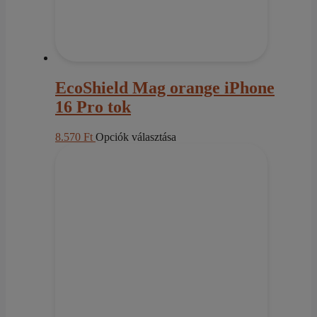
EcoShield Mag orange iPhone
16 Pro tok
Ennek
8.570
Ft
Opciók választása
a
terméknek
több
variációja
van.
A
változatok
a
termékoldalon
választhatók
ki