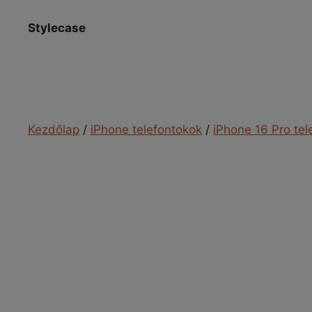
Kilépés
a
Stylecase
tartalomba
Kezdőlap
/
iPhone telefontokok
/
iPhone 16 Pro tel