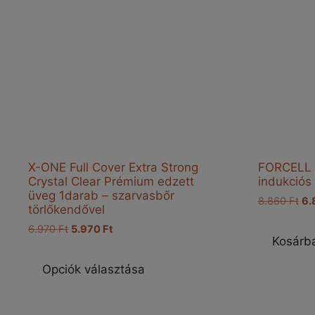
X-ONE Full Cover Extra Strong
FORCELL
Crystal Clear Prémium edzett
indukciós
üveg 1darab – szarvasbőr
Ori
8.860
Ft
6.
törlőkendővel
pri
Original
Current
6.970
Ft
5.970
Ft
wa
Kosárb
price
price
8.
Ennek
was:
is:
a
Opciók választása
6.970 Ft.
5.970 Ft.
terméknek
több