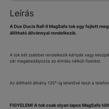
Leírás
A Dux Ducis Rafi II MagSafe tok egy fejlett me
állítható állvánnyal rendelkezik.
A tok két zsebbel rendelkezik kártyák vagy készpé
zár
megakadályozza az érintés nélküli fizetést.
Az állítható állvány 135°-ig lehetővé teszi a tele
FIGYELEM! A tok csak olyan lapos MagSafe tölt