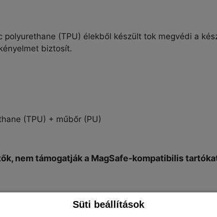
c polyurethane (TPU)
élekből készült tok megvédi a kész
kényelmet biztosít.
thane (
TPU)
+ műbőr (PU)
tők, nem támogatják a MagSafe-kompatibilis tartóka
Süti beállítások