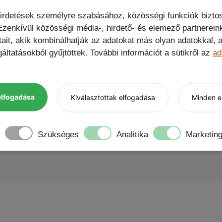
ing USB-C kábel, Nem kérek ajándékot, Protector 9H kam
hirdetések személyre szabásához, közösségi funkciók biztos
zenkívül közösségi média-, hirdető- és elemező partnerein
tait, akik kombinálhatják az adatokat más olyan adatokkal
áltatásokból gyűjtöttek. További információt a sütikről az
ad
elfogadása
Kiválasztottak elfogadása
Minden el
lsőként
Szükséges
Analitika
Marketin