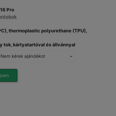
16 Pro
ontokok
PC),
thermoplastic polyurethane (
TPU),
 tok, kártyatartóval és állvánnyal
szem