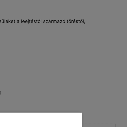
üléket a leejtéstől származó töréstől,
t