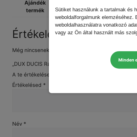
Ajándék
Blue Star PD fali töltő, Lightn
Sütiket használunk a tartalmak és 
termék
weboldalforgalmunk elemzéséhez. E
weboldalhasználatra vonatkozó ada
Értékelések
vagy az Ön által használt más szolg
Még nincsenek értékelések.
Minden 
„DUX DUCIS Rafi II iPhone 16 Pro tok” értékelése e
A te értékelésed
*
Értékelésed
*
Név
*