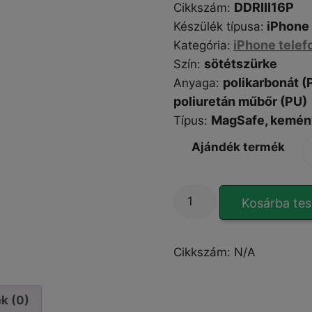
DDRIII16P
Cikkszám
:
iPhone 
Készülék típusa
:
iPhone telef
Kategória
:
sötétszürke
Szín
:
polikarbonát (
Anyaga:
poliuretán műbőr (PU)
MagSafe,
kemény
Típus
:
Ajándék termék
DUX
Kosárba te
DUCIS
Rafi
II
Cikkszám:
N/A
iPhone
16
Pro
k (0)