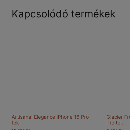
variációja
van.
Kapcsolódó termékek
A
változatok
a
termékoldalon
választhatók
ki
Artisanal Elegance iPhone 16 Pro
Glacier F
tok
Pro tok