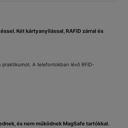
éssel. Két kártyanyílással,
RAFID
zárral és
a praktikumot. A telefontokban lévő
RFID-
zkednek, és nem működnek MagSafe tartókkal.