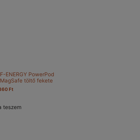
 F-ENERGY PowerPod
 MagSafe töltő fekete
ginal
Current
860
Ft
ce
price
s:
is:
a teszem
860 Ft.
6.860 Ft.