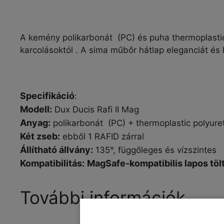
A kemény polikarbonát (PC) és
puha thermoplasti
karcolásoktól . A sima műbőr hátlap eleganciát és 
Specifikáció
:
Modell:
Dux Ducis Rafi II Mag
Anyag:
polikarbonát (PC) +
thermoplastic polyure
Két zseb:
ebből 1
RAFID zárral
Állítható állvány:
135°, függőleges és vízszintes
Kompatibilitás:
MagSafe-kompatibilis lapos töl
További információk