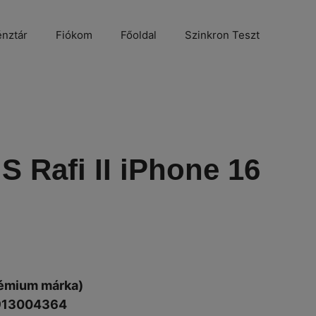
nztár
Fiókom
Főoldal
Szinkron Teszt
 Rafi II iPhone 16
émium márka)
913004364