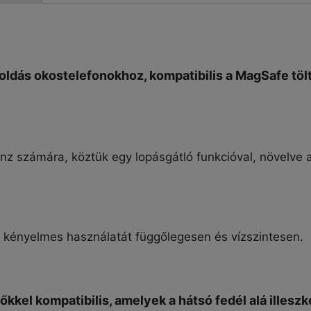
tok
mennyiség
goldás okostelefonokhoz, kompatibilis a MagSafe tölt
nz számára, köztük egy lopásgátló funkcióval, növelve 
fon kényelmes használatát függőlegesen és vízszintesen.
őkkel kompatibilis, amelyek a hátsó fedél alá illes