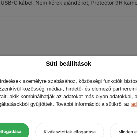
ing USB-C kábel, Nem kérek ajándékot, Protector 9H kam
ése elsőként
Süti beállítások
hirdetések személyre szabásához, közösségi funkciók biztos
zenkívül közösségi média-, hirdető- és elemező partnerein
tait, akik kombinálhatják az adatokat más olyan adatokkal
áltatásokból gyűjtöttek. További információt a sütikről az
ad
elfogadása
Kiválasztottak elfogadása
Minden el