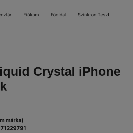
nztár
Fiókom
Főoldal
Szinkron Teszt
quid Crystal iPhone
ok
um márka)
971229791