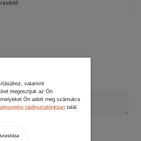
eravédő
ításához, valamint
kkel megosztjuk az Ön
, amelyeket Ön adott meg számukra
atkezelési tájékoztatónkban
talál.
utasítása