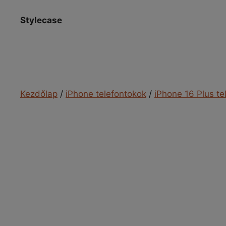
Kilépés
a
Stylecase
tartalomba
Kezdőlap
/
iPhone telefontokok
/
iPhone 16 Plus te