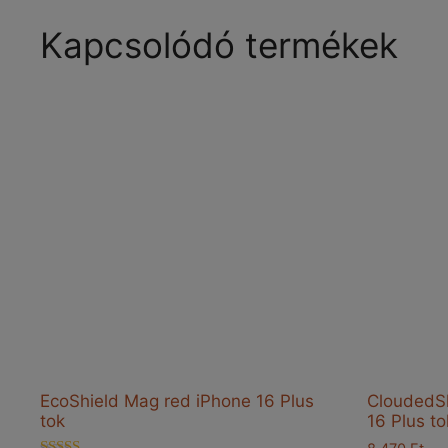
variációja
van.
Kapcsolódó termékek
A
változatok
a
termékoldalon
választhatók
ki
EcoShield Mag red iPhone 16 Plus
CloudedSh
tok
16 Plus to