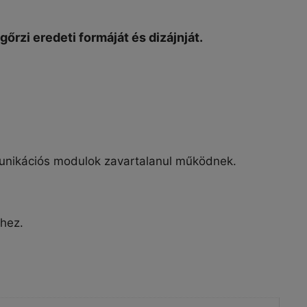
őrzi eredeti formáját és dizájnját.
unikációs modulok zavartalanul működnek.
lhez.