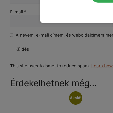
E-mail
*
A nevem, e-mail címem, és weboldalcímem me
This site uses Akismet to reduce spam.
Learn how
Érdekelhetnek még…
Akció!