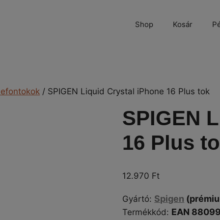
Shop
Kosár
Pé
lefontokok
/ SPIGEN Liquid Crystal iPhone 16 Plus tok
SPIGEN Li
16 Plus t
12.970
Ft
Spigen
(prémi
Gyártó
:
EAN 8809
Termékkód: