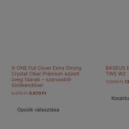
X-ONE Full Cover Extra Strong
BASEUS bl
Crystal Clear Prémium edzett
TWS W2
üveg 1darab – szarvasbőr
Or
17.900
Ft
1
törlőkendővel
pr
Original
Current
6.970
Ft
5.970
Ft
wa
Kosárb
price
price
17
Ennek
was:
is:
a
Opciók választása
6.970 Ft.
5.970 Ft.
terméknek
több