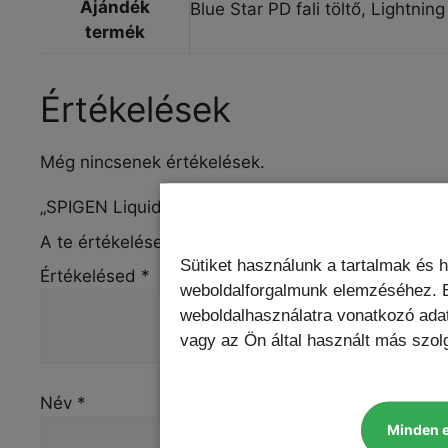
Ajándék
Blue Star PD fali töltő, Lightn
termék
Értékelések
Még nincsenek értékelések.
„SPIGEN Liquid Crystal iPhone 16 Plus tok” értékel
A te értékelésed
*
Sütiket használunk a tartalmak és 
Értékelésed
*
weboldalforgalmunk elemzéséhez. E
weboldalhasználatra vonatkozó ada
vagy az Ön által használt más szolg
Név
*
Minden 