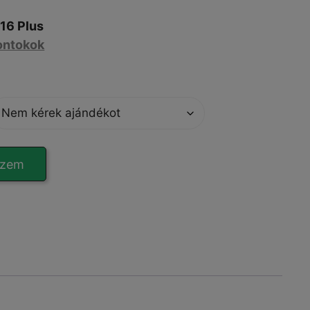
16 Plus
ontokok
szem