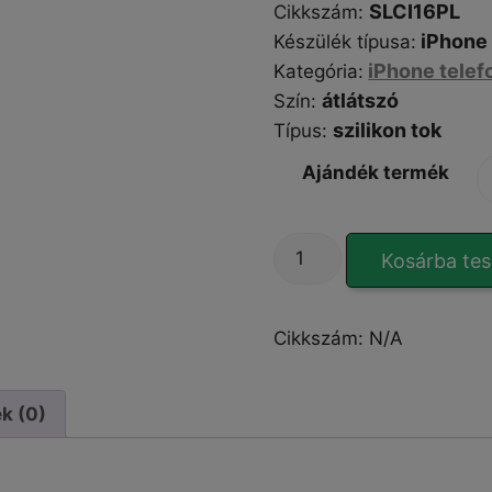
SLCI16PL
Cikkszám
:
iPhone 
Készülék típusa
:
iPhone telef
Kategória
:
átlátszó
Szín
:
szilikon tok
Típus
:
Ajándék termék
SPIGEN
Kosárba te
Liquid
Crystal
iPhone
Cikkszám:
N/A
16
Plus
tok
k (0)
mennyiség