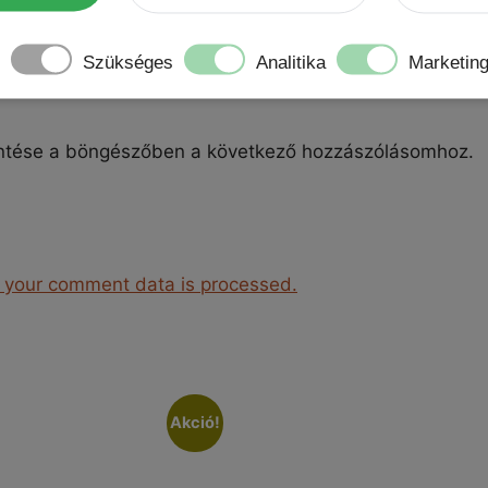
Szükséges
Analitika
Marketin
ntése a böngészőben a következő hozzászólásomhoz.
 your comment data is processed.
Akció!