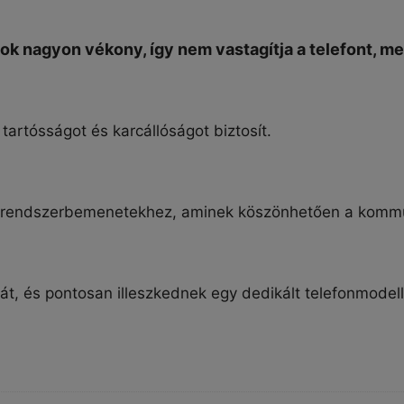
k nagyon vékony, így nem vastagítja a telefont, meg
 tartósságot és karcállóságot biztosít.
 a rendszerbemenetekhez, aminek köszönhetően a komm
t, és pontosan illeszkednek egy dedikált telefonmodel