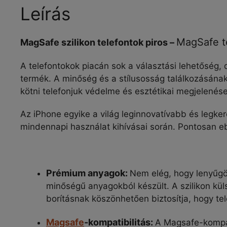
Leírás
MagSafe t
MagSafe szilikon telefontok piros –
A telefontokok piacán sok a választási lehetőség,
termék. A minőség és a stílusosság találkozásána
kötni telefonjuk védelme és esztétikai megjelenése
Az iPhone egyike a világ leginnovatívabb és legk
mindennapi használat kihívásai során. Pontosan eb
Prémium anyagok:
Nem elég, hogy lenyűgöz
minőségű anyagokból készült. A szilikon kü
borításnak köszönhetően biztosítja, hogy te
Magsafe
-kompatibilitás:
A Magsafe-kompati