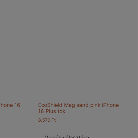
Phone 16
EcoShield Mag sand pink iPhone
16 Plus tok
8.570
Ft
nnek
Ennek
a
Opciók választása