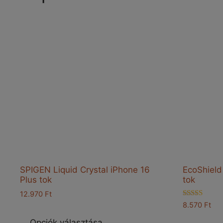
SPIGEN Liquid Crystal iPhone 16
EcoShield
Plus tok
tok
12.970
Ft
Értékelés:
8.570
Ft
Ennek
4.00
/ 5
a
Opciók választása