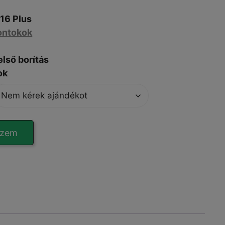
16 Plus
ontokok
első borítás
ok
szem