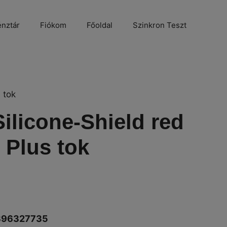
nztár
Fiókom
Főoldal
Szinkron Teszt
 tok
ilicone-Shield red
 Plus tok
396327735