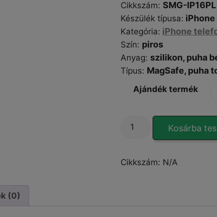
SMG-IP16PL
Cikkszám
:
iPhone 
Készülék típusa
:
iPhone telef
Kategória
:
piros
Szín
:
szilikon, puha b
Anyag:
MagSafe,
puha t
Típus
:
Ajándék termék
MattMag
Kosárba te
Silicone-
Shield
red
Cikkszám:
N/A
iPhone
16
Plus
k (0)
tok