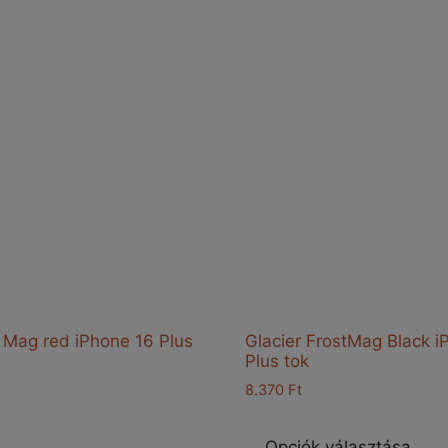
 Mag red iPhone 16 Plus
Glacier FrostMag Black i
Plus tok
8.370
Ft
E
Ennek
a
Opciók választása