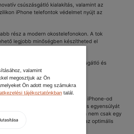
nnovatív csúszásgátló kialakítás, valamint az
zilikon iPhone telefontok védelmet nyújt az
abb rész a modern okostelefonokon. A tok
 lehető legjobb minőségben készítheted el
lékedet. Az ujjlenyomatmentes, kopásgátló és
ításához, valamint
kkel megosztjuk az Ön
, amelyeket Ön adott meg számukra
atkezelési tájékoztatónkban
talál.
 akarsz kompromisszumokat kötni az iPhone-od
onalitás és a kiváló védelem tökéletes egyensúlyát
védi a telefonodat. Egy iPhone telefon nem csak egy
utasítása
ánlatot, amely minden szempontból az optimális