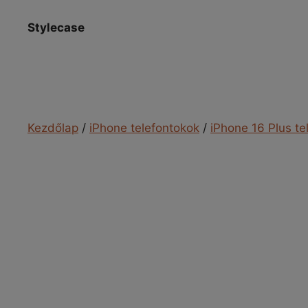
Kilépés
a
Stylecase
tartalomba
Kezdőlap
/
iPhone telefontokok
/
iPhone 16 Plus te