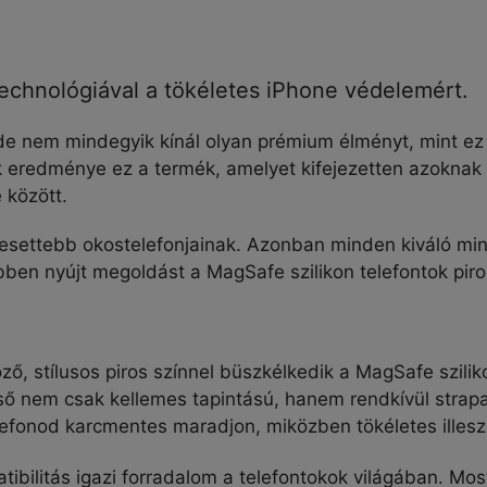
mennyiség
echnológiával a tökéletes iPhone védelemért.
 de nem mindegyik kínál olyan prémium élményt, mint ez 
k eredménye ez a termék, amelyet kifejezetten azokna
 között.
eresettebb okostelefonjainak. Azonban minden kiváló m
ben nyújt megoldást a MagSafe szilikon telefontok piro
ő, stílusos piros színnel büszkélkedik a MagSafe szil
lső nem csak kellemes tapintású, hanem rendkívül strap
lefonod karcmentes maradjon, miközben tökéletes illeszk
bilitás igazi forradalom a telefontokok világában. Mos