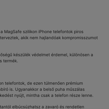
a MagSafe szilikon iPhone telefontok piros
k terveztek, akik nem hajlandóak kompromisszumot
inőségű készülék védelmet érdemel, különösen a
s termék.
ikon telefontok, de ezen túlmenően prémium
abíró is. Ugyanakkor a belső puha műszálas
edést nyújt, mintha csak a telefon része lenne.
tantól elbúcsúzhatsz a zavaró és rendetlen