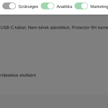
Szükséges
Analitika
Marketin
ing USB-C kábel, Nem kérek ajándékot, Protector 9H kam
értékelése elsőként