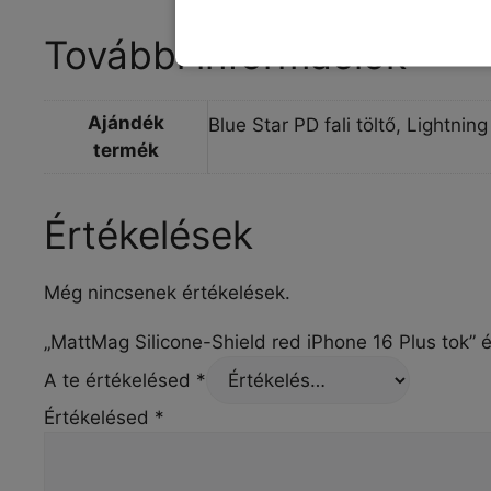
További információk
Ajándék
Blue Star PD fali töltő, Lightn
termék
Értékelések
Még nincsenek értékelések.
„MattMag Silicone-Shield red iPhone 16 Plus tok” 
A te értékelésed
*
Értékelésed
*