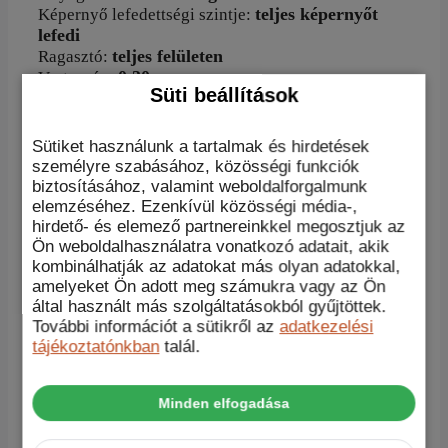
teljes képernyőt
Képernyő lefedettségi szintje:
lefedi
teljes felületen
Ragasztó:
0,30 mm
Vastagság:
Süti beállítások
átlátszó
Megjelenés:
igen
Oleofób bevonat:
Biomaster,
PZH
Tanúsítványok:
Sütiket használunk a tartalmak és hirdetések
személyre szabásához, közösségi funkciók
biztosításához, valamint weboldalforgalmunk
elemzéséhez. Ezenkívül közösségi média-,
A készlet tartalma:
hirdető- és elemező partnereinkkel megosztjuk az
Ön weboldalhasználatra vonatkozó adatait, akik
– 1db hibrid üveg
kombinálhatják az adatokat más olyan adatokkal,
– 1db nedves ruha
amelyeket Ön adott meg számukra vagy az Ön
– 1db száraz törlőkendő
által használt más szolgáltatásokból gyűjtöttek.
– porálló matricák
További információt a sütikről az
adatkezelési
– 1db kendő Nano bevonattal
tájékoztatónkban
talál.
– 1db szarvasbőr törlőkendő
Minden elfogadása
Értékelések