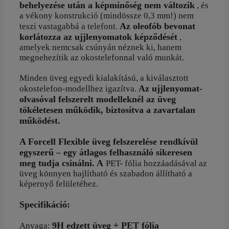
behelyezése után a képminőség nem változik
, és
a vékony konstrukció (mindössze 0,3 mm!) nem
Az oleofób bevonat
teszi vastagabbá a telefont.
korlátozza az ujjlenyomatok képződését
,
amelyek nemcsak csúnyán néznek ki, hanem
megnehezítik az okostelefonnal való munkát.
Minden üveg egyedi kialakítású, a kiválasztott
Az ujjlenyomat-
okostelefon-modellhez igazítva.
olvasóval felszerelt modelleknél az üveg
tökéletesen működik, biztosítva a zavartalan
működést.
A Forcell Flexible üveg felszerelése rendkívül
egyszerű – egy átlagos felhasználó sikeresen
meg tudja csinálni. A
PET-
fólia hozzáadásával az
üveg könnyen hajlítható és szabadon állítható a
képernyő felületéhez.
Specifikáció:
9H edzett üveg + PET
fólia
Anyaga: