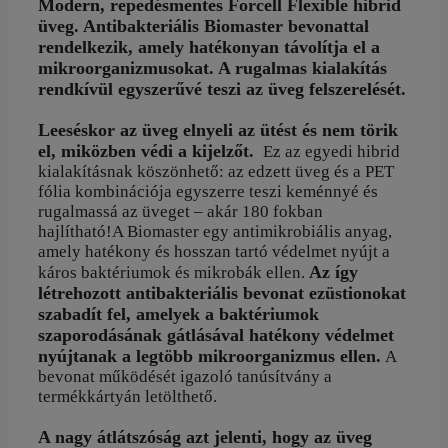
Modern, repedésmentes Forcell Flexible hibrid
mennyiség
üveg. Antibakteriális Biomaster bevonattal
rendelkezik, amely hatékonyan távolítja el a
mikroorganizmusokat. A rugalmas kialakítás
rendkívül egyszerűvé teszi az üveg felszerelését.
Leeséskor az üveg elnyeli az ütést és nem törik
el, miközben védi a kijelzőt.
Ez az egyedi hibrid
kialakításnak köszönhető: az edzett üveg és
a PET
fólia kombinációja egyszerre teszi keménnyé és
rugalmassá az üveget – akár 180 fokban
hajlítható!A Biomaster egy antimikrobiális anyag,
amely hatékony és hosszan tartó védelmet nyújt a
Az így
káros baktériumok és mikrobák ellen.
létrehozott antibakteriális bevonat ezüstionokat
szabadít fel, amelyek a baktériumok
szaporodásának gátlásával hatékony védelmet
nyújtanak a legtöbb mikroorganizmus ellen.
A
bevonat működését igazoló tanúsítvány a
termékkártyán letölthető.
A nagy átlátszóság azt jelenti, hogy az üveg