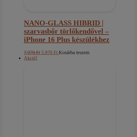
NANO-GLASS HIBRID |
szarvasbőr törlőkendővel –
iPhone 16 Plus készülékhez
Original
Current
7.970
Ft
5.970
Ft
Kosárba teszem
price
price
Akció!
was:
is:
7.970 Ft.
5.970 Ft.