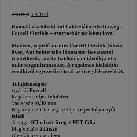
Original
Current
7.970
Ft
5.970
Ft
price
price
was:
is:
Nano-Glass hibrid antibakteriális edzett üveg –
7.970 Ft.
5.970 Ft.
Forcell Flexible – szarvasbőr törlőkendővel
Modern, repedésmentes Forcell Flexible hibrid
üveg. Antibakteriális Biomaster bevonattal
rendelkezik, amely hatékonyan távolítja el a
mikroorganizmusokat. A rugalmas kialakítás
rendkívül egyszerűvé teszi az üveg felszerelését.
Tulajdonságok:
Forcell
Gyártó:
teljes felületen
Ragasztó:
0,30 mm
Vastagság :
teljes képernyőt
Képernyő lefedettségi szintje:
lefedi
9H edzett üveg + PET
fólia
Anyaga:
átlátszó
Megjelenés:
igen
Oleofób bevonat: