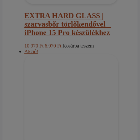
EXTRA HARD GLASS |
szarvasbőr törlőkendővel –
iPhone 15 Pro készülékhez
Original
Current
10.970
Ft
6.970
Ft
Kosárba teszem
price
price
Akció!
was:
is:
10.970 Ft.
6.970 Ft.