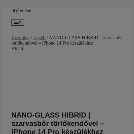
Kilépés
a
Stylecase
tartalomba
Menü
Kezdőlap
/
Egyéb
/ NANO-GLASS HIBRID | szarvasbőr
törlőkendővel – iPhone 14 Pro készülékhez
Akció!
NANO-GLASS HIBRID |
szarvasbőr törlőkendővel –
iPhone 14 Pro készülékhez