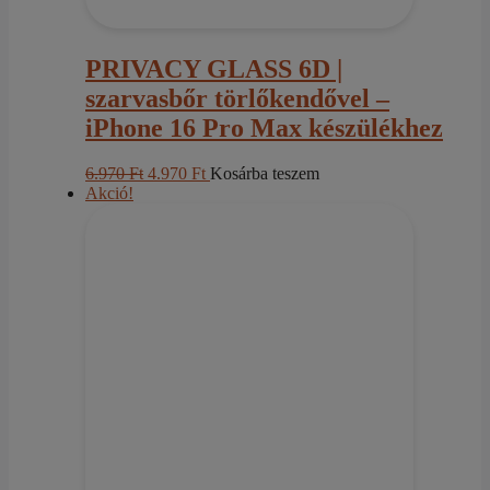
PRIVACY GLASS 6D |
szarvasbőr törlőkendővel –
iPhone 16 Pro Max készülékhez
Original
Current
6.970
Ft
4.970
Ft
Kosárba teszem
price
price
Akció!
was:
is:
6.970 Ft.
4.970 Ft.