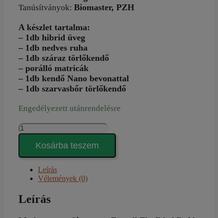
Biomaster,
PZH
Tanúsítványok:
A készlet tartalma:
– 1db hibrid üveg
– 1db nedves ruha
– 1db száraz törlőkendő
– porálló matricák
– 1db kendő Nano bevonattal
– 1db szarvasbőr törlőkendő
Engedélyezett utánrendelésre
NANO-
GLASS
HIBRID
Kosárba teszem
|
szarvasbőr
Leírás
törlőkendővel
Vélemények (0)
-
iPhone
Leírás
14
Pro
készülékhez