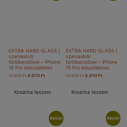
EXTRA HARD GLASS |
EXTRA HARD GLASS |
szarvasbőr
szarvasbőr
törlőkendővel – iPhone
törlőkendővel – iPhone
16 Pro készülékhez
15 Pro készülékhez
Original
Current
Original
Current
10.970
Ft
6.970
Ft
10.970
Ft
6.970
Ft
price
price
price
price
was:
is:
was:
is:
Kosárba teszem
Kosárba teszem
10.970 Ft.
6.970 Ft.
10.970 Ft.
6.970 Ft.
Akció!
Akció!