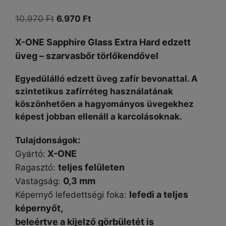
Original
Current
10.970
Ft
6.970
Ft
price
price
X-ONE Sapphire Glass Extra Hard edzett
was:
is:
üveg – szarvasbőr törlőkendővel
10.970 Ft.
6.970 Ft.
Egyedülálló edzett üveg zafír bevonattal. A
szintetikus zafírréteg használatának
köszönhetően a hagyományos üvegekhez
képest jobban ellenáll a karcolásoknak.
:
Tulajdonságok
X-ONE
Gyártó:
teljes felületen
Ragasztó:
0,3 mm
Vastagság:
lefedi a teljes
Képernyő lefedettségi foka:
képernyőt,
beleértve a kijelző görbületét is