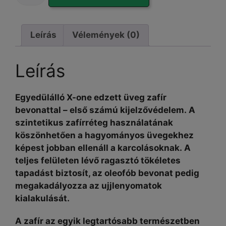
GLASS
|
Leírás
Vélemények (0)
szarvasbőr
törlőkendővel
-
Leírás
iPhone
14
Egyedülálló X-one edzett üveg zafír
Plus
bevonattal – első számú kijelzővédelem. A
készülékhez
szintetikus zafírréteg használatának
mennyiség
köszönhetően a hagyományos üvegekhez
képest jobban ellenáll a karcolásoknak. A
teljes felületen lévő ragasztó tökéletes
tapadást biztosít, az oleofób bevonat pedig
megakadályozza az ujjlenyomatok
kialakulását.
A zafír az egyik legtartósabb természetben