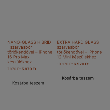
NANO-GLASS HIBRID
EXTRA HARD GLASS |
| szarvasbőr
szarvasbőr
törlőkendővel – iPhone
törlőkendővel – iPhone
16 Pro Max
12 Mini készülékhez
készülékhez
Original
Current
10.970
Ft
6.970
Ft
Original
Current
7.970
Ft
5.970
Ft
price
price
price
price
was:
is:
Kosárba teszem
was:
is:
10.970 Ft.
6.970 Ft.
Kosárba teszem
7.970 Ft.
5.970 Ft.