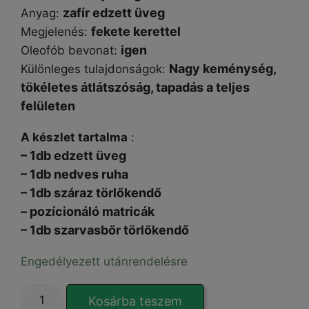
zafír edzett üveg
Anyag:
fekete kerettel
Megjelenés:
igen
Oleofób bevonat:
Nagy keménység,
Különleges tulajdonságok:
tökéletes átlátszóság, tapadás a teljes
felületen
A készlet tartalma
:
– 1db edzett üveg
– 1db nedves ruha
– 1db száraz törlőkendő
– pozícionáló matricák
– 1db szarvasbőr törlőkendő
Engedélyezett utánrendelésre
EXTRA
Kosárba teszem
HARD