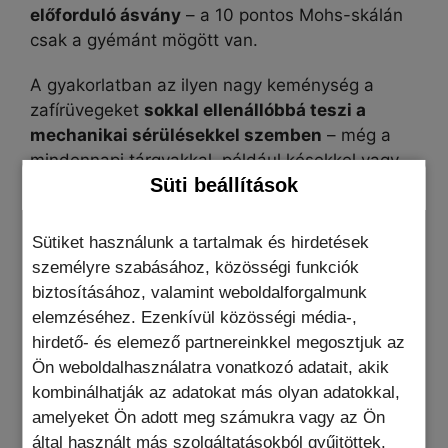
előforduló ásvány
– a 10 pontos Mohs-skálán
csak a gyémánt mögött van.
A gyakorlatban az ilyen nagy keménység a
zafírüvegeket
sokkal ellenállóbbá teszi a
mechanikai sérülésekkel szemben
– még a
mindennapi tárgyakkal, például késekkel vagy
Süti beállítások
kulcsokkal szembeni karcolásokkal szemben is.
A zafír további előnye a
nagy
Sütiket használunk a tartalmak és hirdetések
átlátszósága
. Telepítés után kiváló
személyre szabásához, közösségi funkciók
képvisszaadást és gyors érintési reakciót
biztosításához, valamint weboldalforgalmunk
biztosít, az oleofób bevonat pedig
elemzéséhez. Ezenkívül közösségi média-,
megakadályozza a csúnya ujjlenyomatok
hirdető- és elemező partnereinkkel megosztjuk az
kialakulását.
Ön weboldalhasználatra vonatkozó adatait, akik
kombinálhatják az adatokat más olyan adatokkal,
A teljes ragasztófelületnek
köszönhetően az
amelyeket Ön adott meg számukra vagy az Ön
üveg felülről lefelé tökéletesen tapad, és
által használt más szolgáltatásokból gyűjtöttek.