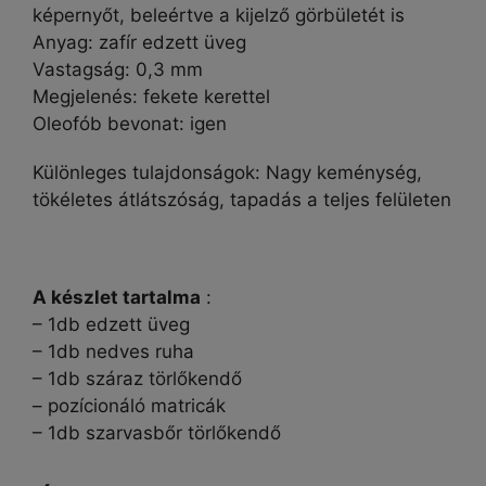
képernyőt, beleértve a kijelző görbületét is
Anyag: zafír edzett üveg
Vastagság: 0,3 mm
Megjelenés: fekete kerettel
Oleofób bevonat: igen
Különleges tulajdonságok: Nagy keménység,
tökéletes átlátszóság, tapadás a teljes felületen
A készlet tartalma
:
– 1db edzett üveg
– 1db nedves ruha
– 1db száraz törlőkendő
– pozícionáló matricák
– 1db szarvasbőr törlőkendő