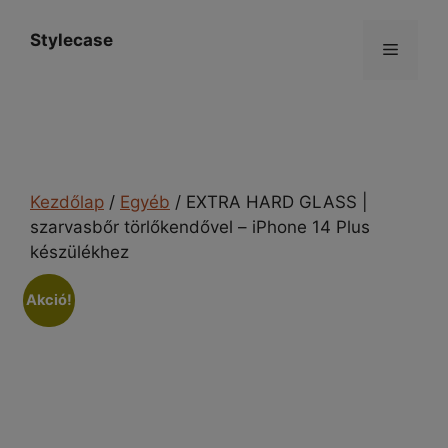
Kilépés
a
Stylecase
Menü
tartalomba
Kezdőlap
/
Egyéb
/ EXTRA HARD GLASS |
szarvasbőr törlőkendővel – iPhone 14 Plus
készülékhez
Akció!