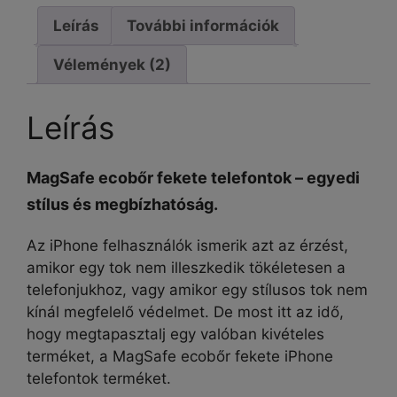
Pro
Max
Leírás
További információk
tok
Vélemények (2)
mennyiség
Leírás
MagSafe ecobőr fekete telefontok – egyedi
stílus és megbízhatóság.
Az iPhone felhasználók ismerik azt az érzést,
amikor egy tok nem illeszkedik tökéletesen a
telefonjukhoz, vagy amikor egy stílusos tok nem
kínál megfelelő védelmet. De most itt az idő,
hogy megtapasztalj egy valóban kivételes
terméket, a MagSafe ecobőr fekete iPhone
telefontok terméket.