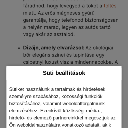
fáradnod, hogy levegyed a tokot a
töltés
miatt. Az erős mágneses gyűrű
garantálja, hogy telefonod biztonságosan
a helyén marad, legyen az autós tartó
vagy akár az asztalod.
Dizájn, amely elvarázsol:
Az ökológiai
bőr elegáns színei és tapintása egy
csipetnyi luxust visz a mindennapokba. A
finom részletek és a precíz kialakítás
Süti beállítások
nemcsak széppé, hanem kényelmes
fogásúvá is teszik ezt a tokot. Minden
Sütiket használunk a tartalmak és hirdetések
szeglet, minden illeszkedés pontosan
személyre szabásához, közösségi funkciók
passzol a készülék borításához.
biztosításához, valamint weboldalforgalmunk
Megbízható védelem:
elemzéséhez. Ezenkívül közösségi média-,
Az élet tele van
hirdető- és elemező partnereinkkel megosztjuk az
meglepetésekkel, és bár sokuk kellemes,
Ön weboldalhasználatra vonatkozó adatait, akik
néhányuk kevésbé az. De a MagSafe