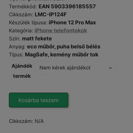
EAN 5903396185557
Termékkód:
LMC-IP124F
Cikkszám
:
iPhone 12 Pro Max
Készülék típusa
:
iPhone telefontokok
Kategória
:
matt fekete
Szín
:
eco műbőr, puha belső bélés
Anyag:
MagSafe,
kemény műbőr tok
Típus
:
Ajándék
termék
EcoShield
Kosárba teszem
Mag
black
iPhone
Cikkszám:
N/A
12