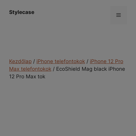
Kilépés
a
Stylecase
Menü
tartalomba
Kezdőlap
/
iPhone telefontokok
/
iPhone 12 Pro
Max telefontokok
/ EcoShield Mag black iPhone
12 Pro Max tok