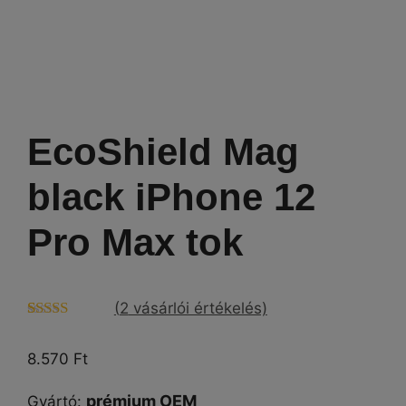
EcoShield Mag
black iPhone 12
Pro Max tok
(
2
vásárlói értékelés)
Értékelés
2
4.50
az 5-
8.570
Ft
ből,
értékelés
alapján
prémium OEM
Gyártó
: