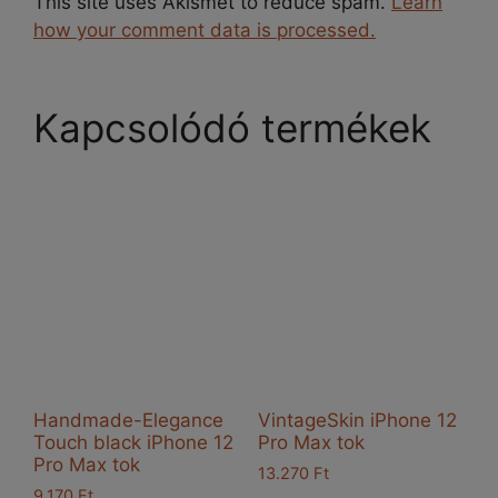
This site uses Akismet to reduce spam.
Learn
how your comment data is processed.
Kapcsolódó termékek
Handmade-Elegance
VintageSkin iPhone 12
Touch black iPhone 12
Pro Max tok
Pro Max tok
13.270
Ft
9.170
Ft