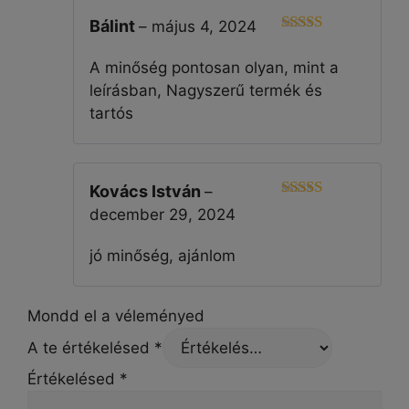
Bálint
–
május 4, 2024
Értékelés:
4
/ 5
A minőség pontosan olyan, mint a
leírásban, Nagyszerű termék és
tartós
Kovács István
–
5
Értékelés:
december 29, 2024
/ 5
jó minőség, ajánlom
Mondd el a véleményed
A te értékelésed
*
Értékelésed
*