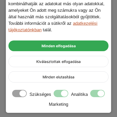
kombinálhatják az adatokat más olyan adatokkal,
ecobőr fekete telefontok termékkel nem
amelyeket Ön adott meg számukra vagy az Ön
kell többé aggódnod a váratlan sérülések
által használt más szolgáltatásokból gyűjtöttek.
miatt. A prémium minőségű anyagok és a
További információt a sütikről az
adatkezelési
gondos kialakítás garantálják, hogy a
tájékoztatónkban
talál.
telefonod készen áll minden kihívásra,
legyen az egy esetleges leejtés vagy egy
apró karcolás.
Minden elfogadása
Kiválasztottak elfogadása
Egy tok, ami minden igényt kielégít: stílusos,
funkcionális és környezetbarát. A MagSafe
Minden elutasítása
ecobőr iPhone fekete telefontok a tökéletes
választás mindazok számára, akik nem akarnak
kompromisszumot kötni sem a dizájn, sem a
Szükséges
Analitika
védelem terén. Ne hagyd ki ezt a lehetőséget,
Marketing
tedd a kosaradba most!