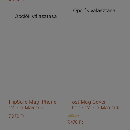
Enn
Ennek
a
Opciók választása
a
Opciók választása
ter
terméknek
töb
több
vari
variációja
van
van.
A
A
vál
változatok
a
a
ter
termékoldalon
vál
választhatók
ki
ki
FlipSafe Mag iPhone
Frost Mag Cover
12 Pro Max tok
iPhone 12 Pro Max tok
7.970
Ft
Értékelés:
7.470
Ft
Ennek
5.00