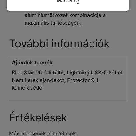
Karcolásgátló és porálló kivitel
Marketing
Edzett üveg, szilikon burkolat és
alumíniumötvözet kombinációja a
maximális tartósságért
További információk
Ajándék termék
Blue Star PD fali töltő, Lightning USB-C kábel,
Nem kérek ajándékot, Protector 9H
kameravédő
Értékelések
Még nincsenek értékelések.