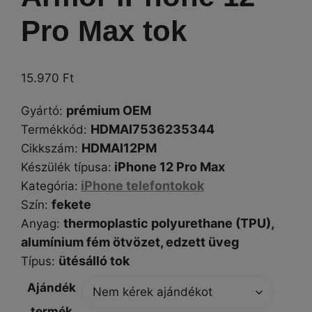
Pro Max tok
15.970
Ft
prémium OEM
Gyártó
:
HDMAI7536235344
Termékkód:
HDMAI12PM
Cikkszám
:
iPhone 12 Pro Max
Készülék típusa
:
iPhone telefontokok
Kategória
:
fekete
Szín
:
thermoplastic polyurethane (TPU),
Anyag:
a
lumínium fém ötvözet, edzett üveg
ütésálló tok
Típus
:
Ajándék
termék