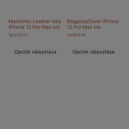
Mastrotto Leather Italy
EleganzaCover iPhone
iPhone 12 Pro Max tok
12 Pro Max tok
16.270
Ft
14.970
Ft
Ennek
Enn
a
a
Opciók választása
Opciók választása
terméknek
ter
több
töb
variációja
vari
van.
van
A
A
változatok
vál
a
a
termékoldalon
ter
választhatók
vál
ki
ki