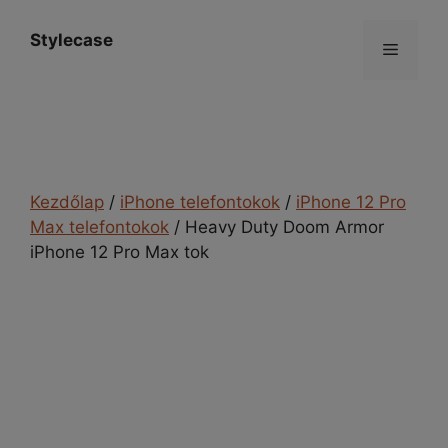
Kilépés
a
Stylecase
Menü
tartalomba
Kezdőlap
/
iPhone telefontokok
/
iPhone 12 Pro
Max telefontokok
/ Heavy Duty Doom Armor
iPhone 12 Pro Max tok