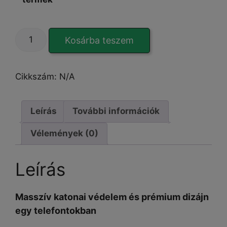
Heavy
Kosárba teszem
Duty
Doom
Armor
Cikkszám:
N/A
iPhone
12
Pro
Leírás
További információk
Max
Vélemények (0)
tok
mennyiség
Leírás
Masszív katonai védelem és prémium dizájn
egy telefontokban