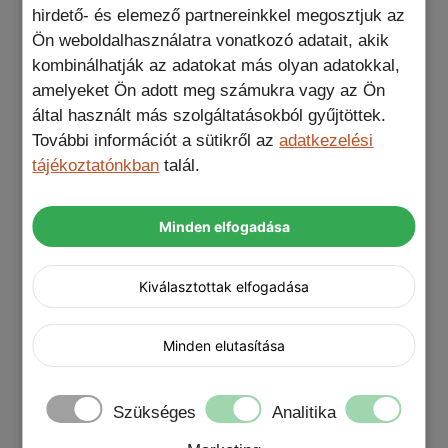
Az egyedi tömítésnek köszönhetően a tok
hirdető- és elemező partnereinkkel megosztjuk az
ellenáll a homok, por és víz okozta
Ön weboldalhasználatra vonatkozó adatait, akik
behatásoknak. Nem kell aggódnod a
kombinálhatják az adatokat más olyan adatokkal,
szabadban sem – legyen szó esőről vagy
amelyeket Ön adott meg számukra vagy az Ön
véletlen vízbe esésről, ez a telefontok mindig
által használt más szolgáltatásokból gyűjtöttek.
megbízható társad lesz.
További információt a sütikről az
adatkezelési
tájékoztatónkban
talál.
Tökéletes illeszkedés és funkcionális dizájn
A telefontok kialakítása kifejezetten az iPhone-
Minden elfogadása
hoz igazodik, biztosítva, hogy minden gomb,
csatlakozó és funkció akadálytalanul elérhető
maradjon. A tok nemcsak védi a készüléket,
Kiválasztottak elfogadása
hanem stílusos megjelenést is kölcsönöz neki.
Minden elutasítása
Prémium anyagok és teljes körű védelem
Teljes védelemmel ellátott fém alumínium
Szükséges
Analitika
tok