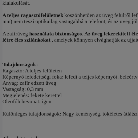
kialakulását.
A teljes ragasztófelületnek
köszönhetően az üveg felülről lef
mm) nem teszi optikailag vastagabbá a telefont, és az üveg jó
A zafírüveg
használata biztonságos
.
Az üveg lekerekített éle
létre éles szilánkokat
, amelyek könnyen elvághatják az ujjait,
Tulajdonságok
:
Ragasztó: A teljes felületen
Képernyő lefedettségi foka: lefedi a teljes képernyőt, beleértve
Anyag: zafír edzett üveg
Vastagság: 0,3 mm
Megjelenés: fekete kerettel
Oleofób bevonat: igen
Különleges tulajdonságok: Nagy keménység, tökéletes átlátszós