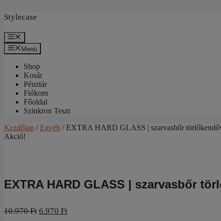
Kilépés
a
Stylecase
tartalomba
Menü
Menü
Shop
Kosár
Pénztár
Fiókom
Főoldal
Szinkron Teszt
Kezdőlap
/
Egyéb
/ EXTRA HARD GLASS | szarvasbőr törlőkendővel
Akció!
EXTRA HARD GLASS | szarvasbőr törlő
Original
Current
10.970
Ft
6.970
Ft
price
price