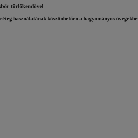
bőr törlőkendővel
afírréteg használatának köszönhetően a hagyományos üvegekhe