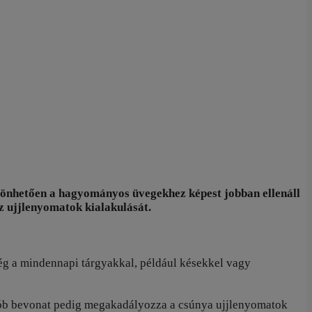
szönhetően a hagyományos üvegekhez képest jobban ellenáll
az ujjlenyomatok kialakulását.
g a mindennapi tárgyakkal, például késekkel vagy
leofób bevonat pedig megakadályozza a csúnya ujjlenyomatok