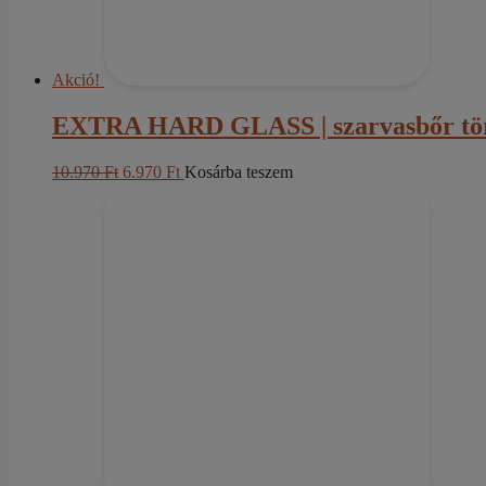
Akció!
EXTRA HARD GLASS | szarvasbőr törl
Original
Current
10.970
Ft
6.970
Ft
Kosárba teszem
price
price
was:
is:
10.970 Ft.
6.970 Ft.