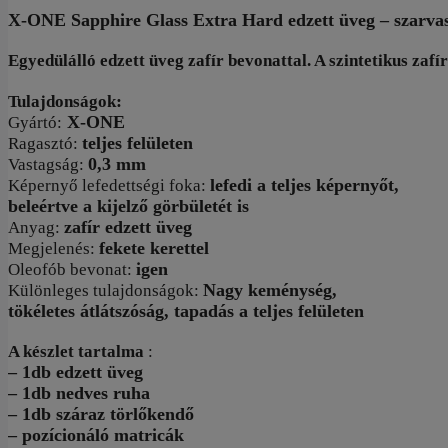
was:
is:
X-ONE Sapphire Glass Extra Hard edzett üveg – szarvas
10.970 Ft.
6.970 Ft.
Egyedülálló edzett üveg zafír bevonattal. A szintetikus z
:
Tulajdonságok
X-ONE
Gyártó:
teljes felületen
Ragasztó:
0,3 mm
Vastagság:
lefedi a teljes képernyőt,
Képernyő lefedettségi foka:
beleértve a kijelző görbületét is
zafír edzett üveg
Anyag:
fekete kerettel
Megjelenés:
igen
Oleofób bevonat:
Nagy keménység,
Különleges tulajdonságok:
tökéletes átlátszóság, tapadás a teljes felületen
A készlet tartalma
:
– 1db edzett üveg
– 1db nedves ruha
– 1db száraz törlőkendő
– pozícionáló matricák