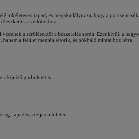
elé tökéletesen tapad, és megakadályozza, hogy a porszemcsék 
l illeszkedik a védőtokhoz.
i
védenek a sérülésektől a beszerelés során. Ezenkívül, a hagy
 hanem a felület mentén eltörik, és pókháló mintát hoz létre.
 a kijelző görbületét is
ág, tapadás a teljes felületen