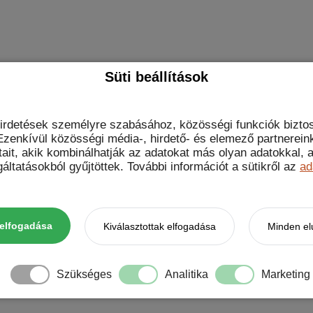
Süti beállítások
hirdetések személyre szabásához, közösségi funkciók biztos
zenkívül közösségi média-, hirdető- és elemező partnerein
tait, akik kombinálhatják az adatokat más olyan adatokkal
készülékhez” értékelése elsőként
áltatásokból gyűjtöttek. További információt a sütikről az
ad
elfogadása
Kiválasztottak elfogadása
Minden el
Szükséges
Analitika
Marketing