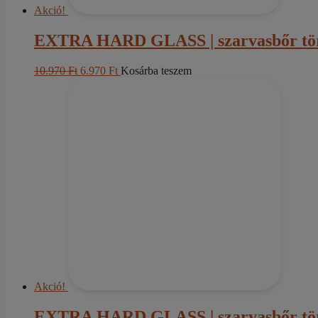
Akció!
EXTRA HARD GLASS | szarvasbőr törl
Original
Current
10.970
Ft
6.970
Ft
Kosárba teszem
price
price
was:
is:
10.970 Ft.
6.970 Ft.
Akció!
EXTRA HARD GLASS | szarvasbőr törl