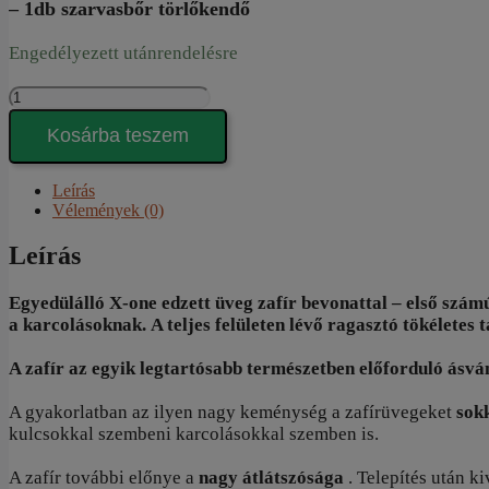
– 1db szarvasbőr törlőkendő
Engedélyezett utánrendelésre
EXTRA
HARD
GLASS
Kosárba teszem
|
szarvasbőr
Leírás
törlőkendővel
Vélemények (0)
-
iPhone
Leírás
16
Plus
készülékhez
Egyedülálló X-one edzett üveg zafír bevonattal – első szám
mennyiség
a karcolásoknak. A teljes felületen lévő ragasztó tökéletes
A zafír az egyik legtartósabb természetben előforduló ásvá
A gyakorlatban az ilyen nagy keménység a zafírüvegeket
sok
kulcsokkal szembeni karcolásokkal szemben is.
A zafír további előnye a
nagy átlátszósága
. Telepítés után k