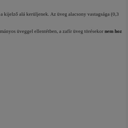
a kijelző alá kerüljenek. Az üveg alacsony vastagsága (0,3
ományos üveggel ellentétben, a zafír üveg törésekor
nem hoz