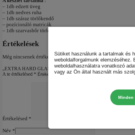
A készlet tartalma
:
– 1db edzett üveg
– 1db nedves ruha
– 1db száraz törlőkendő
– pozícionáló matricák
– 1db szarvasbőr törlőkendő
Értékelések
Sütiket használunk a tartalmak és 
Még nincsenek értékelések.
weboldalforgalmunk elemzéséhez. E
weboldalhasználatra vonatkozó ada
„EXTRA HARD GLASS | szarvasbőr törlőkendővel – iPhone 16 Plus 
vagy az Ön által használt más szolg
A te értékelésed
*
Minden 
Értékelésed
*
Név
*