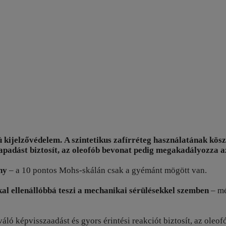
ú kijelzővédelem. A szintetikus zafírréteg használatának kö
 tapadást biztosít, az oleofób bevonat pedig megakadályozza 
ny
– a 10 pontos Mohs-skálán csak a gyémánt mögött van.
kal ellenállóbbá teszi a mechanikai sérülésekkel szemben
– mé
iváló képvisszaadást és gyors érintési reakciót biztosít, az o