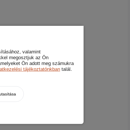
ításához, valamint
kkel megosztjuk az Ön
, amelyeket Ön adott meg számukra
atkezelési tájékoztatónkban
talál.
utasítása