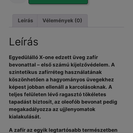
GLASS
|
Leírás
Vélemények (0)
szarvasbőr
törlőkendővel
-
Leírás
iPhone
15
Egyedülálló X-one edzett üveg zafír
Pro
bevonattal – első számú kijelzővédelem. A
készülékhez
szintetikus zafírréteg használatának
mennyiség
köszönhetően a hagyományos üvegekhez
képest jobban ellenáll a karcolásoknak. A
teljes felületen lévő ragasztó tökéletes
tapadást biztosít, az oleofób bevonat pedig
megakadályozza az ujjlenyomatok
kialakulását.
A zafír az egyik legtartósabb természetben