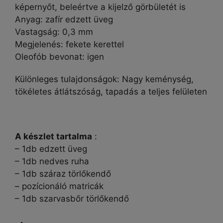
képernyőt, beleértve a kijelző görbületét is
Anyag: zafír edzett üveg
Vastagság: 0,3 mm
Megjelenés: fekete kerettel
Oleofób bevonat: igen
Különleges tulajdonságok: Nagy keménység,
tökéletes átlátszóság, tapadás a teljes felületen
A készlet tartalma
:
– 1db edzett üveg
– 1db nedves ruha
– 1db száraz törlőkendő
– pozícionáló matricák
– 1db szarvasbőr törlőkendő