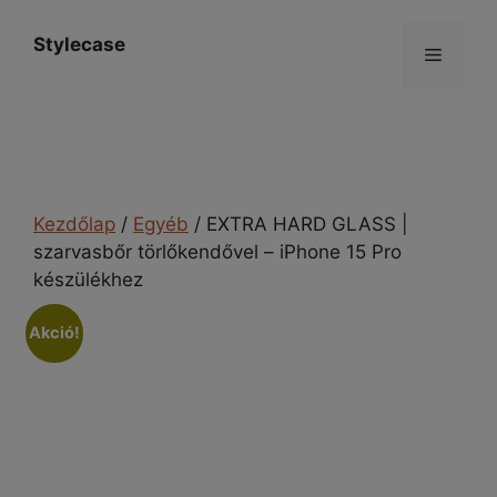
Kilépés
a
Stylecase
Menü
tartalomba
Kezdőlap
/
Egyéb
/ EXTRA HARD GLASS |
szarvasbőr törlőkendővel – iPhone 15 Pro
készülékhez
Akció!