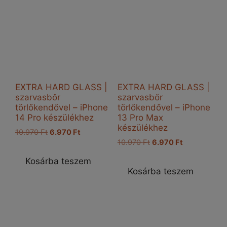
EXTRA HARD GLASS |
EXTRA HARD GLASS |
szarvasbőr
szarvasbőr
törlőkendővel – iPhone
törlőkendővel – iPhone
14 Pro készülékhez
13 Pro Max
készülékhez
Original
Current
10.970
Ft
6.970
Ft
Original
Current
price
price
10.970
Ft
6.970
Ft
price
price
was:
is:
Kosárba teszem
was:
is:
10.970 Ft.
6.970 Ft.
Kosárba teszem
10.970 Ft.
6.970 Ft.