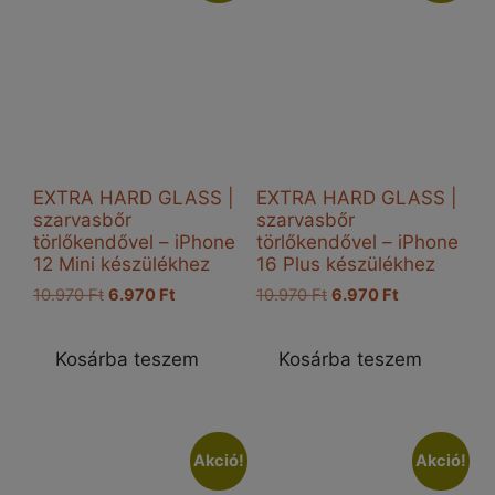
EXTRA HARD GLASS |
EXTRA HARD GLASS |
szarvasbőr
szarvasbőr
törlőkendővel – iPhone
törlőkendővel – iPhone
12 Mini készülékhez
16 Plus készülékhez
Original
Current
Original
Current
10.970
Ft
6.970
Ft
10.970
Ft
6.970
Ft
price
price
price
price
was:
is:
was:
is:
Kosárba teszem
Kosárba teszem
10.970 Ft.
6.970 Ft.
10.970 Ft.
6.970 Ft.
Akció!
Akció!