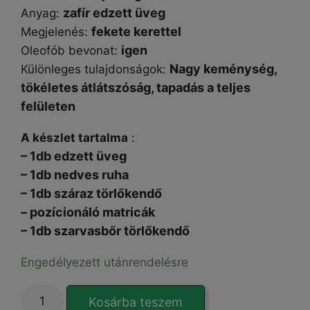
zafír edzett üveg
Anyag:
fekete kerettel
Megjelenés:
igen
Oleofób bevonat:
Nagy keménység,
Különleges tulajdonságok:
tökéletes átlátszóság, tapadás a teljes
felületen
A készlet tartalma
:
– 1db edzett üveg
– 1db nedves ruha
– 1db száraz törlőkendő
– pozícionáló matricák
– 1db szarvasbőr törlőkendő
Engedélyezett utánrendelésre
EXTRA
Kosárba teszem
HARD