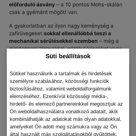
előforduló ásvány
– a 10 pontos Mohs-skálán
csak a gyémánt mögött van.
A gyakorlatban az ilyen nagy keménység a
zafírüvegeket
sokkal ellenállóbbá teszi a
mechanikai sérülésekkel szemben
– még a
mindennapi tárgyakkal, például késekkel vagy
Süti beállítások
kulcsokkal szembeni karcolásokkal szemben is.
A zafír további előnye a
nagy
Sütiket használunk a tartalmak és hirdetések
átlátszósága
. Telepítés után kiváló
személyre szabásához, közösségi funkciók
képvisszaadást és gyors érintési reakciót
biztosításához, valamint weboldalforgalmunk
biztosít, az oleofób bevonat pedig
elemzéséhez. Ezenkívül közösségi média-,
megakadályozza a csúnya ujjlenyomatok
hirdető- és elemező partnereinkkel megosztjuk az
kialakulását.
Ön weboldalhasználatra vonatkozó adatait, akik
kombinálhatják az adatokat más olyan adatokkal,
A teljes ragasztófelületnek
köszönhetően az
amelyeket Ön adott meg számukra vagy az Ön
üveg felülről lefelé tökéletesen tapad, és
által használt más szolgáltatásokból gyűjtöttek.