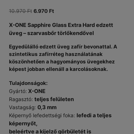
Original
Current
10.970
Ft
6.970
Ft
price
price
X-ONE Sapphire Glass Extra Hard edzett
was:
is:
üveg – szarvasbőr törlőkendővel
10.970 Ft.
6.970 Ft.
Egyedülálló edzett üveg zafír bevonattal. A
szintetikus zafírréteg használatának
köszönhetően a hagyományos üvegekhez
képest jobban ellenáll a karcolásoknak.
:
Tulajdonságok
X-ONE
Gyártó:
teljes felületen
Ragasztó:
0,3 mm
Vastagság:
lefedi a teljes
Képernyő lefedettségi foka:
képernyőt,
beleértve a kijelző görbületét is