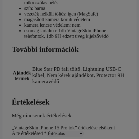
mikroszálas bélés
szín: barna
vezeték nélküli töltés: igen (MagSafe)
magasított kamera körüli védelem
kamera lencse védelem: nem
csomag tartalma: 1db VintageSkin iPhone
telefontok, 1db 9H edzett üveg kijelzővédő
További információk
Blue Star PD fali töltő, Lightning USB-C
Ajándék
kábel, Nem kérek ajándékot, Protector 9H
termék
kameravédő
Értékelések
Még nincsenek értékelések.
„VintageSkin iPhone 15 Pro tok” értékelése elsőként
A te értékelésed
*