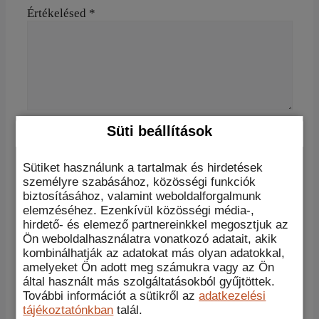
Értékelésed
*
Süti beállítások
Név
*
E-mail
*
Sütiket használunk a tartalmak és hirdetések
személyre szabásához, közösségi funkciók
A nevem, e-mail címem, és weboldalcímem
biztosításához, valamint weboldalforgalmunk
mentése a böngészőben a következő
elemzéséhez. Ezenkívül közösségi média-,
hozzászólásomhoz.
hirdető- és elemező partnereinkkel megosztjuk az
Ön weboldalhasználatra vonatkozó adatait, akik
kombinálhatják az adatokat más olyan adatokkal,
amelyeket Ön adott meg számukra vagy az Ön
This site uses Akismet to reduce spam.
Learn how
által használt más szolgáltatásokból gyűjtöttek.
your comment data is processed.
További információt a sütikről az
adatkezelési
tájékoztatónkban
talál.