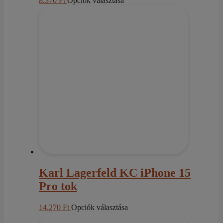
8.370
Ft
Opciók választása
a
terméknek
több
variációja
van.
A
változatok
a
termékoldalon
választhatók
ki
Karl Lagerfeld KC iPhone 15
Pro tok
Ennek
14.270
Ft
Opciók választása
a