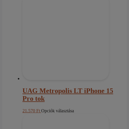
terméknek
több
variációja
van.
A
változatok
a
termékoldalon
választhatók
ki
UAG Metropolis LT iPhone 15
Pro tok
Ennek
21.570
Ft
Opciók választása
a
terméknek
több