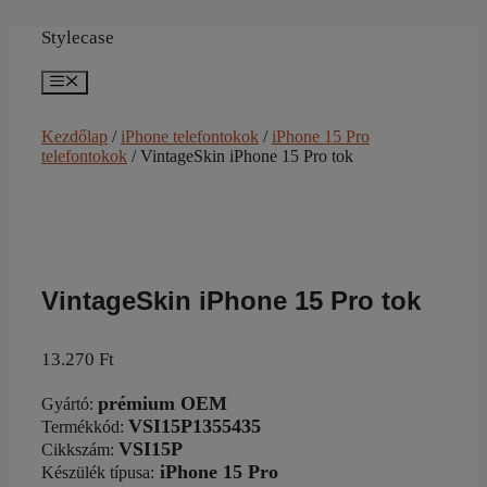
Kilépés
a
Stylecase
tartalomba
Menü
Kezdőlap
/
iPhone telefontokok
/
iPhone 15 Pro
telefontokok
/ VintageSkin iPhone 15 Pro tok
VintageSkin iPhone 15 Pro tok
13.270
Ft
prémium OEM
Gyártó
:
VSI15P1355435
Termékkód:
VSI15P
Cikkszám
:
iPhone 15 Pro
Készülék típusa
: