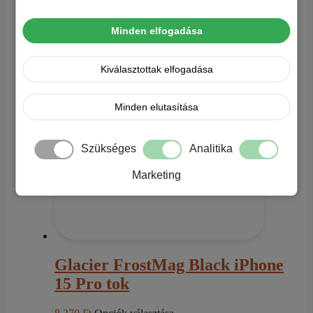
Kapcsolódó termékek
Minden elfogadása
Kiválasztottak elfogadása
Minden elutasítása
Szükséges
Analitika
Marketing
Glacier FrostMag Black iPhone
15 Pro tok
Ennek