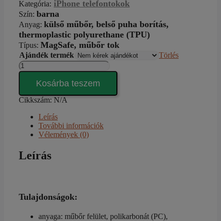
iPhone telefontokok
Kategória
:
barna
Szín
:
külső műbőr, belső puha borítás,
Anyag:
thermoplastic polyurethane (TPU)
MagSafe, műbőr tok
Típus
:
Ajándék termék
Törlés
VintageSkin
iPhone
15
Kosárba teszem
Pro
tok
Cikkszám:
N/A
mennyiség
Leírás
További információk
Vélemények (0)
Leírás
Tulajdonságok:
anyaga: műbőr felület, polikarbonát (PC),