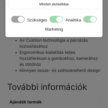
Védelem karcolásoktól, sérülésektől és
Minden elutasítása
szennyeződésektől
Belső pókháló szerkezet az ütések
Szükséges
Analitika
elnyelésére
Kiemelkedő élek védelmet nyújtanak a
Marketing
képernyőnek és a kamerának
Air Cushion technológia a párnázás
biztosításához
Ergonomikus kialakítás teljes
hozzáféréssel a gombokhoz, kamerához
és töltőhöz
Könnyen össze- és szétszerelhető design
További információk
Ajándék termék