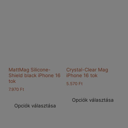
variációja
vari
van.
van
A
A
változatok
vál
a
a
termékoldalon
ter
választhatók
vál
ki
ki
MattMag Silicone-
Crystal-Clear Mag
Shield black iPhone 16
iPhone 16 tok
tok
5.570
Ft
7.970
Ft
Enn
Ennek
a
Opciók választása
a
Opciók választása
ter
terméknek
töb
több
vari
variációja
van