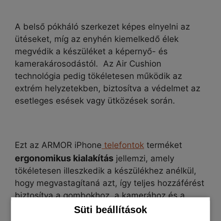
A belső pókháló szerkezet képes elnyelni az
ütéseket, míg az enyhén kiemelkedő élek
megvédik a készüléket a képernyő- és
kamerakárosodástól. Az Air Cushion
technológia pedig tökéletesen működik az
extrém helyzetekben, biztosítva a védelmet az
esetleges esések vagy ütközések során.
Ezt az ARMOR iPhone
telefontok
terméket
ergonomikus kialakítás
jellemzi, amely
tökéletesen illeszkedik a készülékhez anélkül,
hogy megvastagítaná azt, így teljes hozzáférést
biztosítva a gombokhoz, a kamerához és a
töltőhöz.
Süti beállítások