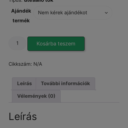
Ajándék
termék
SuperSimple
Kosárba teszem
Armor
iPhone
16
Cikkszám:
N/A
tok
mennyiség
Leírás
További információk
Vélemények (0)
Leírás