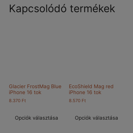
Kapcsolódó termékek
Glacier FrostMag Blue
EcoShield Mag red
iPhone 16 tok
iPhone 16 tok
8.370
Ft
8.570
Ft
Ennek
Enn
a
a
Opciók választása
Opciók választása
terméknek
ter
több
töb