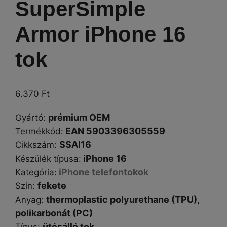
SuperSimple
Armor iPhone 16
tok
6.370
Ft
prémium OEM
Gyártó
:
EAN 5903396305559
Termékkód:
SSAI16
Cikkszám
:
iPhone 16
Készülék típusa
:
iPhone telefontokok
Kategória
:
fekete
Szín
:
thermoplastic polyurethane (TPU),
Anyag:
polikarbonát (
PC
)
ütésálló tok
Típus
: