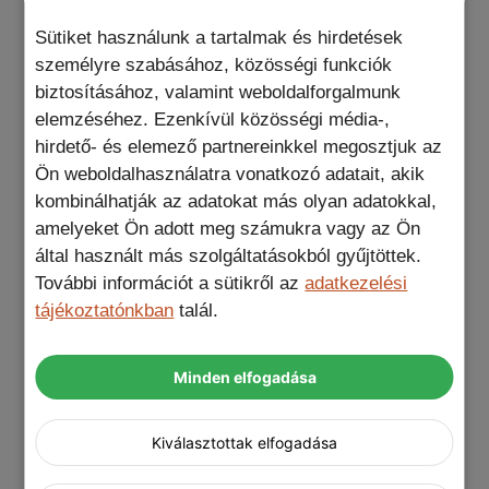
Sütiket használunk a tartalmak és hirdetések
személyre szabásához, közösségi funkciók
Védd meg az
iPhone
okostelefonod ezzel a
biztosításához, valamint weboldalforgalmunk
telefontokkal, és legyél készen bármilyen
elemzéséhez. Ezenkívül közösségi média-,
kalandra!
hirdető- és elemező partnereinkkel megosztjuk az
Ön weboldalhasználatra vonatkozó adatait, akik
kombinálhatják az adatokat más olyan adatokkal,
amelyeket Ön adott meg számukra vagy az Ön
által használt más szolgáltatásokból gyűjtöttek.
További információt a sütikről az
adatkezelési
tájékoztatónkban
talál.
Tulajdonságok:
Páncélozott tok tökéletes védelemmel
Minden elfogadása
Extrém körülmények között is hatékony
védelem
Kiválasztottak elfogadása
Tartós PC és hőre lágyuló TPU anyagok
kombinációja