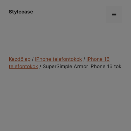
Kilépés
a
Stylecase
Menü
tartalomba
Kezdőlap
/
iPhone telefontokok
/
iPhone 16
telefontokok
/ SuperSimple Armor iPhone 16 tok