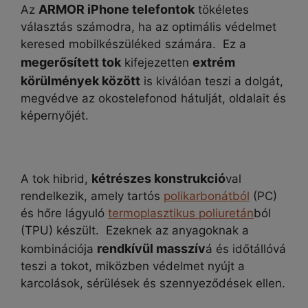
ARMOR iPhone telefontok
Az
tökéletes
választás számodra, ha az optimális védelmet
keresed mobilkészüléked számára. Ez a
megerősített tok
extrém
kifejezetten
körülmények között
is kiválóan teszi a dolgát,
megvédve az okostelefonod hátulját, oldalait és
képernyőjét.
kétrészes konstrukció
A tok hibrid,
val
rendelkezik, amely tartós
polikarbonátból
(PC)
és hőre lágyuló
termoplasztikus poliuretán
ból
(TPU) készült. Ezeknek az anyagoknak a
rendkívül masszív
kombinációja
á és időtállóvá
teszi a tokot, miközben védelmet nyújt a
karcolások, sérülések és szennyeződések ellen.