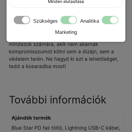
Minden elutasítása
Szükséges
Analitika
Egy tok, ami minden igényt kielégít: stílusos,
funkcionális és környezetbarát. A MagSafe
Marketing
ecobőr iPhone telefontok a tökéletes választás
mindazok számára, akik nem akarnak
kompromisszumot kötni sem a dizájn, sem a
védelem terén. Ne hagyd ki ezt a lehetőséget,
tedd a kosaradba most!
További információk
Ajándék termék
Blue Star PD fali töltő, Lightning USB-C kábel,