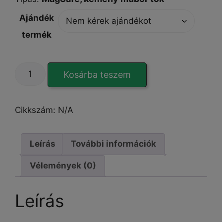
Ajándék
termék
EcoShield
Kosárba teszem
Mag
orange
iPhone
Cikkszám:
N/A
16
tok
mennyiség
Leírás
További információk
Vélemények (0)
Leírás