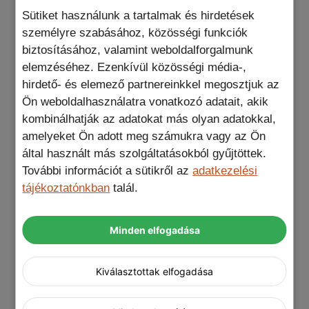
bőr elegáns színei és tapintása egy
Sütiket használunk a tartalmak és hirdetések
csipetnyi luxust visz a mindennapokba. A
személyre szabásához, közösségi funkciók
finom részletek és a precíz kialakítás
biztosításához, valamint weboldalforgalmunk
nemcsak széppé, hanem kényelmes
elemzéséhez. Ezenkívül közösségi média-,
fogásúvá is teszik ezt a tokot. Minden
hirdető- és elemező partnereinkkel megosztjuk az
szeglet, minden illeszkedés pontosan
Ön weboldalhasználatra vonatkozó adatait, akik
passzol a készülék borításához.
kombinálhatják az adatokat más olyan adatokkal,
amelyeket Ön adott meg számukra vagy az Ön
Megbízható védelem:
Az élet tele van
által használt más szolgáltatásokból gyűjtöttek.
meglepetésekkel, és bár sokuk kellemes,
További információt a sütikről az
adatkezelési
néhányuk kevésbé az. De a MagSafe
tájékoztatónkban
talál.
ecobőr narancs telefontok termékkel nem
kell többé aggódnod a váratlan sérülések
miatt. A prémium minőségű anyagok és a
Minden elfogadása
gondos kialakítás garantálják, hogy a
telefonod készen áll minden kihívásra,
Kiválasztottak elfogadása
legyen az egy esetleges leejtés vagy egy
apró karcolás.