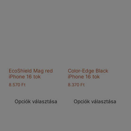
variációja
van
van.
A
A
vál
változatok
a
a
ter
termékoldalon
vál
választhatók
ki
ki
EcoShield Mag red
Color-Edge Black
iPhone 16 tok
iPhone 16 tok
8.570
Ft
8.370
Ft
Ennek
Enn
a
a
Opciók választása
Opciók választása
terméknek
ter
több
töb
variációja
vari
van.
van