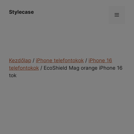
Kilépés
a
Stylecase
Menü
tartalomba
Kezdőlap
/
iPhone telefontokok
/
iPhone 16
telefontokok
/ EcoShield Mag orange iPhone 16
tok