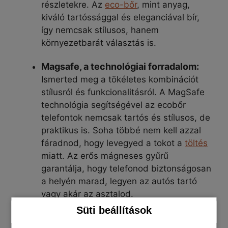
részletekre. Az
eco-bőr
, mint anyag,
kiváló tartóssággal és eleganciával bír,
így nemcsak stílusos, hanem
környezetbarát választás is.
Magsafe, a technológiai forradalom:
Ismerted meg a tökéletes kombinációt
stílusról és funkcionalitásról. A MagSafe
technológia segítségével az ecobőr
telefontok nemcsak tartós és stílusos, de
praktikus is. Soha többé nem kell azzal
fáradnod, hogy levegyed a tokot a
töltés
miatt. Az erős mágneses gyűrű
garantálja, hogy telefonod biztonságosan
a helyén marad, legyen az autós tartó
vagy akár az asztalod.
Süti beállítások
Dizájn, amely elvarázsol:
Az ökológiai