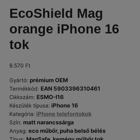
EcoShield Mag
orange iPhone 16
tok
8.570
Ft
prémium OEM
Gyártó
:
EAN 5903396310461
Termékkód:
ESMO-I16
Cikkszám
:
iPhone 16
Készülék típusa
:
iPhone telefontokok
Kategória
:
matt narancssárga
Szín
:
eco műbőr, puha belső bélés
Anyag:
MagSafe,
kemény műbőr tok
Típus
: