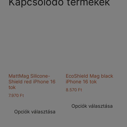
Kapcsolódó termékek
MattMag Silicone-
EcoShield Mag black
Shield red iPhone 16
iPhone 16 tok
tok
8.570
Ft
7.970
Ft
Enn
Ennek
a
Opciók választása
a
Opciók választása
ter
terméknek
töb
több
vari