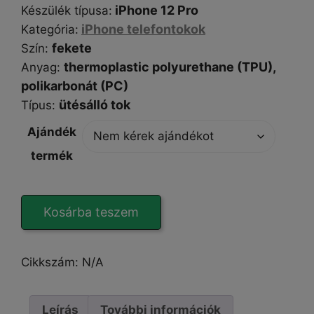
iPhone 12 Pro
Készülék típusa
:
iPhone telefontokok
Kategória
:
fekete
Szín
:
thermoplastic polyurethane (TPU),
Anyag:
polikarbonát (
PC
)
ütésálló tok
Típus
:
Ajándék
termék
SuperSimple
Kosárba teszem
Armor
iPhone
12
Cikkszám:
N/A
Pro
tok
mennyiség
Leírás
További információk