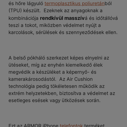
és hőre lágyuló
termoplasztikus poliuretán
ból
(TPU) készült. Ezeknek az anyagoknak a
rendkívül masszív
kombinációja
á és időtállóvá
teszi a tokot, miközben védelmet nyújt a
karcolások, sérülések és szennyeződések ellen.
A belső pókháló szerkezet képes elnyelni az
ütéseket, míg az enyhén kiemelkedő élek
megvédik a készüléket a képernyő- és
kamerakárosodástól. Az Air Cushion
technológia pedig tökéletesen működik az
extrém helyzetekben, biztosítva a védelmet az
esetleges esések vagy ütközések során.
Ezt az ARMOR iPhone
telefontok
terméket