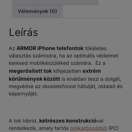
Vélemények (0)
Leírás
ARMOR iPhone telefontok
Az
tökéletes
választás számodra, ha az optimális védelmet
keresed mobilkészüléked számára. Ez a
megerősített tok
extrém
kifejezetten
körülmények között
is kiválóan teszi a dolgát,
megvédve az okostelefonod hátulját, oldalait és
képernyőjét.
kétrészes konstrukció
A tok hibrid,
val
rendelkezik, amely tartós
polikarbonátból
(PC)