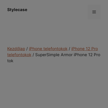
Kilépés
a
Stylecase
Menü
tartalomba
Kezdőlap
/
iPhone telefontokok
/
iPhone 12 Pro
telefontokok
/ SuperSimple Armor iPhone 12 Pro
tok