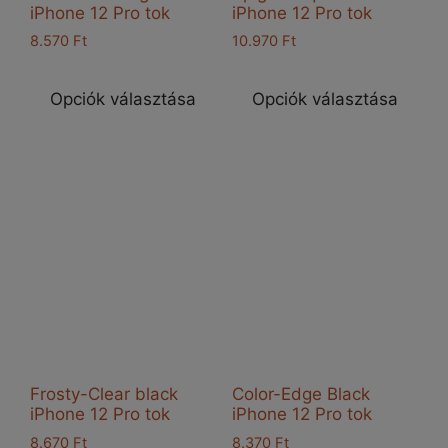
iPhone 12 Pro tok
iPhone 12 Pro tok
8.570
Ft
10.970
Ft
Ennek
Enn
a
a
Opciók választása
Opciók választása
terméknek
ter
több
töb
variációja
vari
van.
van
A
A
változatok
vál
a
a
termékoldalon
ter
választhatók
vál
ki
ki
Frosty-Clear black
Color-Edge Black
iPhone 12 Pro tok
iPhone 12 Pro tok
8.670
Ft
8.370
Ft