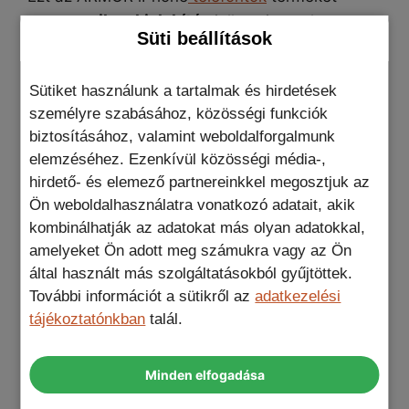
ergonomikus kialakítás
jellemzi, amely
Süti beállítások
tökéletesen illeszkedik a készülékhez anélkül,
hogy megvastagítaná azt, így teljes hozzáférést
biztosítva a gombokhoz, a kamerához és a
Sütiket használunk a tartalmak és hirdetések
töltőhöz.
személyre szabásához, közösségi funkciók
biztosításához, valamint weboldalforgalmunk
elemzéséhez. Ezenkívül közösségi média-,
hirdető- és elemező partnereinkkel megosztjuk az
Védd meg az
iPhone
okostelefonod ezzel a
Ön weboldalhasználatra vonatkozó adatait, akik
telefontokkal, és legyél készen bármilyen
kombinálhatják az adatokat más olyan adatokkal,
kalandra!
amelyeket Ön adott meg számukra vagy az Ön
által használt más szolgáltatásokból gyűjtöttek.
További információt a sütikről az
adatkezelési
tájékoztatónkban
talál.
Minden elfogadása
Tulajdonságok: