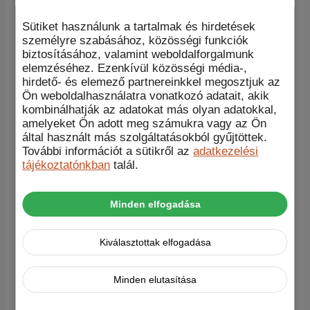
A te értékelésed
*
Sütiket használunk a tartalmak és hirdetések
Értékelésed
*
személyre szabásához, közösségi funkciók
biztosításához, valamint weboldalforgalmunk
elemzéséhez. Ezenkívül közösségi média-,
hirdető- és elemező partnereinkkel megosztjuk az
Ön weboldalhasználatra vonatkozó adatait, akik
kombinálhatják az adatokat más olyan adatokkal,
amelyeket Ön adott meg számukra vagy az Ön
által használt más szolgáltatásokból gyűjtöttek.
Név
*
További információt a sütikről az
adatkezelési
tájékoztatónkban
talál.
E-mail
*
Minden elfogadása
A nevem, e-mail címem, és weboldalcímem
mentése a böngészőben a következő
hozzászólásomhoz.
Kiválasztottak elfogadása
Minden elutasítása
This site uses Akismet to reduce spam.
Learn how
your comment data is processed.