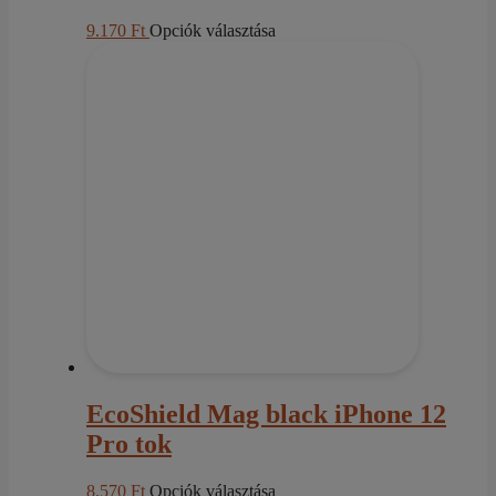
Ennek
9.170
Ft
Opciók választása
a
terméknek
több
variációja
van.
A
változatok
a
termékoldalon
választhatók
ki
EcoShield Mag black iPhone 12
Pro tok
Ennek
8.570
Ft
Opciók választása