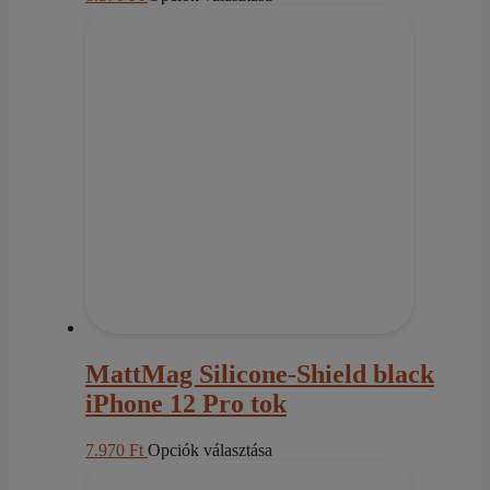
a
terméknek
több
variációja
van.
A
változatok
a
termékoldalon
választhatók
ki
MattMag Silicone-Shield black
iPhone 12 Pro tok
Ennek
7.970
Ft
Opciók választása
a
terméknek