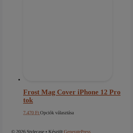
több
variációja
van.
A
változatok
a
termékoldalon
választhatók
ki
Frost Mag Cover iPhone 12 Pro
tok
Ennek
7.470
Ft
Opciók választása
a
terméknek
több
© 2026 Stylecase
• Készült
GeneratePress