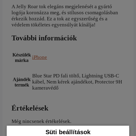
A Jelly Roar tok elegáns megjelenését a gyártó
logója koronázza meg, és stílusos csomagolásban
érkezik hozzád. Ez a tok az egyszerűség és a
védelem tökéletes egyensúlyát kínálja!
További információk
Készülék
iPhone
márka
Blue Star PD fali töltő, Lightning USB-C
Ajándék
kábel, Nem kérek ajándékot, Protector 9H
termék
kameravédő
Értékelések
Még nincsenek értékelések.
Süti beállítások
„Roar Jelly átlátszó iPhone 12 Pro tok” értékelése elsőként