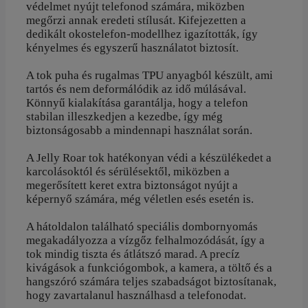
védelmet nyújt telefonod számára, miközben
megőrzi annak eredeti stílusát. Kifejezetten a
dedikált okostelefon-modellhez igazították, így
kényelmes és egyszerű használatot biztosít.
A tok puha és rugalmas TPU anyagból készült, ami
tartós és nem deformálódik az idő múlásával.
Könnyű kialakítása garantálja, hogy a telefon
stabilan illeszkedjen a kezedbe, így még
biztonságosabb a mindennapi használat során.
A Jelly Roar tok hatékonyan védi a készülékedet a
karcolásoktól és sérülésektől, miközben a
megerősített keret extra biztonságot nyújt a
képernyő számára, még véletlen esés esetén is.
A hátoldalon található speciális dombornyomás
megakadályozza a vízgőz felhalmozódását, így a
tok mindig tiszta és átlátszó marad. A precíz
kivágások a funkciógombok, a kamera, a töltő és a
hangszóró számára teljes szabadságot biztosítanak,
hogy zavartalanul használhasd a telefonodat.