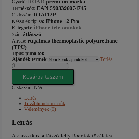
ROAR
prémium márka
Gyártó
:
EAN 5903396074745
Termékkód:
RJAI12P
Cikkszám
:
iPhone 12 Pro
Készülék típusa
:
iPhone telefontokok
Kategória
:
átlátszó
Szín
:
rugalmas thermoplastic polyurethane
Anyag
:
(TPU)
Típus
:
puha tok
Ajándék termék
Törlés
Roar
Jelly
átlátszó
Kosárba teszem
iPhone
12
Cikkszám:
N/A
Pro
Leírás
tok
További információk
mennyiség
Vélemények (0)
Leírás
A klasszikus, átlátszó Jelly Roar tok tökéletes