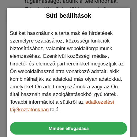
rugalmasságot adunk a telefonodnak.
Sárgásálló:
Soha többé nem kell
Süti beállítások
aggódnod a telefontok sárgásodása
miatt. Az időtállóság a te szolgálatodban
áll!
Sütiket használunk a tartalmak és hirdetések
Vezeték nélküli töltés
:
A telefontok
személyre szabásához, közösségi funkciók
használata közben is könnyedén
biztosításához, valamint weboldalforgalmunk
töltheted a telefonod.
elemzéséhez. Ezenkívül közösségi média-,
Átlátszó design:
hirdető- és elemező partnereinkkel megosztjuk az
Az esztétikai
Ön weboldalhasználatra vonatkozó adatait, akik
igényeidnek is megfelel a termékünk. Az
kombinálhatják az adatokat más olyan adatokkal,
átlátszó kialakítás a telefonod
amelyeket Ön adott meg számukra vagy az Ön
természetes szépségét emeli ki.
által használt más szolgáltatásokból gyűjtöttek.
További információt a sütikről az
adatkezelési
tájékoztatónkban
talál.
SUPER CLEAR hibrid átlátszó iPhone
Ez a
telefontok
pontosan azt nyújtja, amire
Minden elfogadása
szükséged van: erő, stílus, és modern