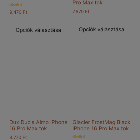
Pro Max tok
Értékelés:
7.870
Ft
9.470
Ft
5.00
Enn
Ennek
/ 5
a
a
Opciók választása
Opciók választása
ter
terméknek
töb
több
vari
variációja
van
van.
A
A
vál
változatok
a
a
ter
termékoldalon
vál
választhatók
ki
ki
Dux Ducis Aimo iPhone
Glacier FrostMag Black
16 Pro Max tok
iPhone 16 Pro Max tok
8.770
Ft