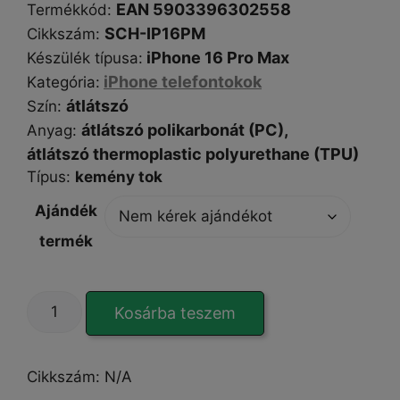
EAN 5903396302558
Termékkód:
SCH-IP16PM
Cikkszám
:
iPhone 16 Pro Max
Készülék típusa
:
iPhone telefontokok
Kategória
:
átlátszó
Szín
:
átlátszó polikarbonát (PC),
Anyag
:
átlátszó thermoplastic polyurethane (TPU)
Típus
:
kemény tok
Ajándék
termék
Super
Kosárba teszem
Clear
Hybrid
iPhone
Cikkszám:
N/A
16