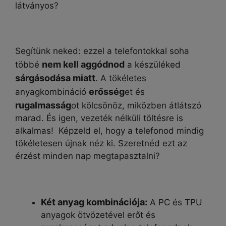
látványos?
Segítünk neked: ezzel a telefontokkal soha
nem kell aggódnod
többé
a készüléked
sárgásodása miatt
. A tökéletes
erősség
anyagkombináció
et és
rugalmasság
ot kölcsönöz, miközben átlátszó
marad. És igen, vezeték nélküli töltésre is
alkalmas! Képzeld el, hogy a telefonod mindig
tökéletesen újnak néz ki. Szeretnéd ezt az
érzést minden nap megtapasztalni?
Két anyag kombinációja:
A PC és TPU
anyagok ötvözetével erőt és