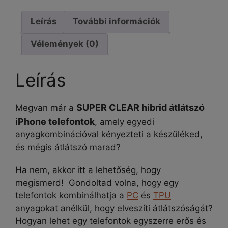
Pro
Max
Leírás
További információk
tok
Vélemények (0)
mennyiség
Leírás
SUPER CLEAR hibrid átlátszó
Megvan már a
iPhone telefontok
, amely egyedi
anyagkombinációval kényezteti a készüléked,
és mégis átlátszó marad?
Ha nem, akkor itt a lehetőség, hogy
megismerd! Gondoltad volna, hogy egy
telefontok kombinálhatja a
PC
és
TPU
anyagokat anélkül, hogy elveszíti átlátszóságát?
Hogyan lehet egy telefontok egyszerre erős és