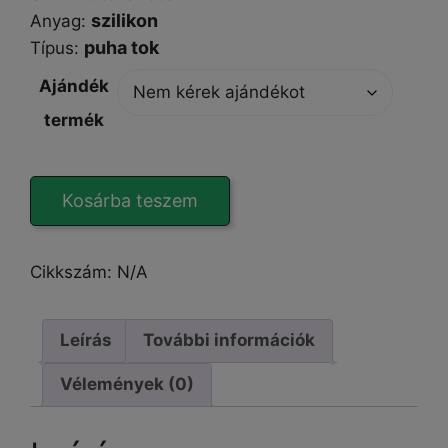
szilikon
Anyag:
puha tok
Típus
:
Ajándék
termék
Spigen
Kosárba teszem
Liquid
Air
iPhone
Cikkszám:
N/A
15
tok
mennyiség
Leírás
További információk
Vélemények (0)