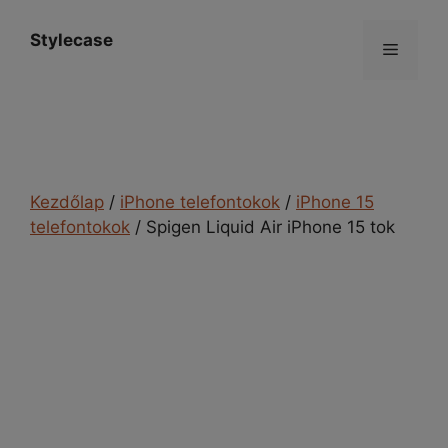
Kilépés
a
Stylecase
Menü
tartalomba
Kezdőlap
/
iPhone telefontokok
/
iPhone 15
telefontokok
/ Spigen Liquid Air iPhone 15 tok