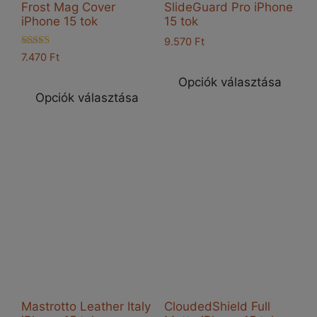
Frost Mag Cover
SlideGuard Pro iPhone
iPhone 15 tok
15 tok
9.570
Ft
Értékelés:
7.470
Ft
Enn
5.00
Ennek
/ 5
a
Opciók választása
a
Opciók választása
ter
terméknek
töb
több
vari
variációja
van
van.
A
A
vál
változatok
a
a
ter
termékoldalon
vál
választhatók
ki
ki
Mastrotto Leather Italy
CloudedShield Full