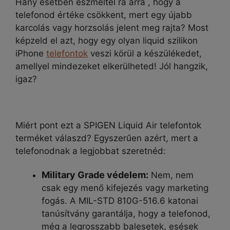
Hány esetben eszméltél rá arra , hogy a
telefonod értéke csökkent, mert egy újabb
karcolás vagy horzsolás jelent meg rajta? Most
képzeld el azt, hogy egy olyan liquid szilikon
iPhone
telefontok
veszi körül a készülékedet,
amellyel mindezeket elkerülheted! Jól hangzik,
igaz?
Miért pont ezt a SPIGEN Liquid Air telefontok
terméket válaszd? Egyszerűen azért, mert a
telefonodnak a legjobbat szeretnéd:
Military Grade védelem:
Nem, nem
csak egy menő kifejezés vagy marketing
fogás. A MIL-STD 810G-516.6 katonai
tanúsítvány garantálja, hogy a telefonod,
még a legrosszabb balesetek, esések