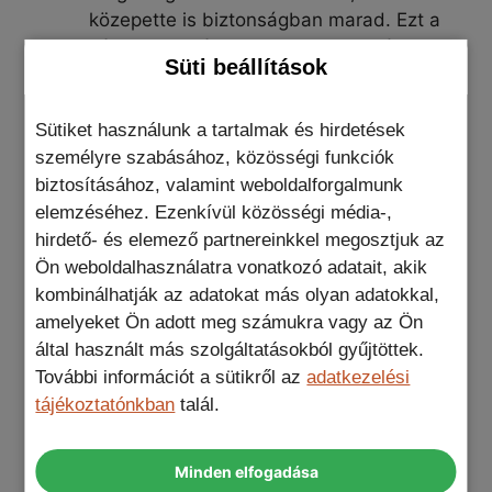
közepette is biztonságban marad. Ezt a
védelmet te és a telefonod egyaránt
Süti beállítások
megérdemlitek.
Légpárnás technológia:
Gondolkodtál
Sütiket használunk a tartalmak és hirdetések
már azon, mi történne, ha egy apró, de
személyre szabásához, közösségi funkciók
zseniális légpárna óvná telefonod minden
biztosításához, valamint weboldalforgalmunk
sarkát? Nos, ne csak gondolkodj rajta! Az
elemzéséhez. Ezenkívül közösségi média-,
Air Cushion technológia, amelyet ebbe a
hirdető- és elemező partnereinkkel megosztjuk az
Liquid Air telefontok termékbe építettek,
Ön weboldalhasználatra vonatkozó adatait, akik
pontosan ezt kínálja. Egy apró, de
kombinálhatják az adatokat más olyan adatokkal,
jelentős részlet, ami hatalmas különbség
amelyeket Ön adott meg számukra vagy az Ön
más tokokhoz képest.
által használt más szolgáltatásokból gyűjtöttek.
Karcsúság és kényelem:
Sokan félnek
További információt a sütikről az
adatkezelési
attól, hogy egy telefontok megvastagítja
tájékoztatónkban
talál.
a telefonjukat. Ezzel a Liquid Air
telefontok termékkel nem kell
kompromisszumot kötnöd a védelem és
Minden elfogadása
az esztétika között. Könnyedén