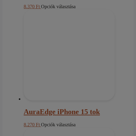
Ennek
8.370
Ft
Opciók választása
a
terméknek
több
variációja
van.
A
változatok
a
termékoldalon
választhatók
ki
AuraEdge iPhone 15 tok
Ennek
8.270
Ft
Opciók választása
a
terméknek