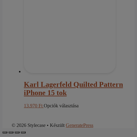
variációja
van.
A
változatok
a
termékoldalon
választhatók
ki
Karl Lagerfeld Quilted Pattern
iPhone 15 tok
Ennek
13.970
Ft
Opciók választása
a
terméknek
több
© 2026 Stylecase
• Készült
GeneratePress
variációja
van.