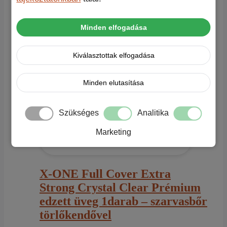
was:
is:
8.860 Ft.
6.860 Ft.
Minden elfogadása
Kiválasztottak elfogadása
Minden elutasítása
Szükséges
Analitika
Marketing
X-ONE Full Cover Extra
Strong Crystal Clear Prémium
edzett üveg 1darab – szarvasbőr
törlőkendővel