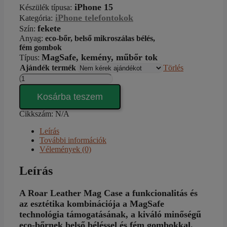
iPhone 15
Készülék típusa
:
iPhone telefontokok
Kategória
:
fekete
Szín
:
Anyag
:
eco-bőr,
belső mikroszálas bélés,
fém gombok
MagSafe,
kemény, műbőr tok
Típus
:
Ajándék termék
Törlés
Roar
Leather
Black
Kosárba teszem
iPhone
15
Cikkszám:
N/A
tok
Leírás
mennyiség
További információk
Vélemények (0)
Leírás
A Roar Leather Mag Case a funkcionalitás és
az esztétika kombinációja a MagSafe
technológia támogatásának, a kiváló minőségű
eco-bőrnek belső béléssel és fém gombokkal.