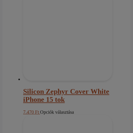
több
variációja
van.
A
változatok
a
termékoldalon
választhatók
ki
Silicon Zephyr Cover White
iPhone 15 tok
Ennek
7.470
Ft
Opciók választása
a
terméknek
több