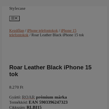
Kilépés
a
Stylecase
tartalomba
Menü
Kezdőlap
/
iPhone telefontokok
/
iPhone 15
telefontokok
/ Roar Leather Black iPhone 15 tok
Roar Leather Black iPhone 15
tok
8.270
Ft
ROAR
prémium márka
Gyártó
:
EAN 5903396247323
Termékkód:
RLBI15
Cikkszám
: