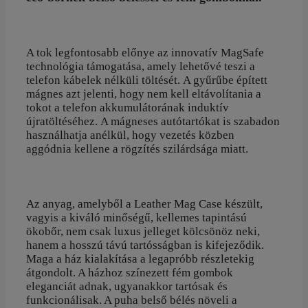
A tok legfontosabb előnye az innovatív MagSafe
technológia támogatása, amely lehetővé teszi a
telefon kábelek nélküli töltését. A gyűrűbe épített
mágnes azt jelenti, hogy nem kell eltávolítania a
tokot a telefon akkumulátorának induktív
újratöltéséhez. A mágneses autótartókat is szabadon
használhatja anélkül, hogy vezetés közben
aggódnia kellene a rögzítés szilárdsága miatt.
Az anyag, amelyből a Leather Mag Case készült,
vagyis a kiváló minőségű, kellemes tapintású
ökobőr, nem csak luxus jelleget kölcsönöz neki,
hanem a hosszú távú tartósságban is kifejeződik.
Maga a ház kialakítása a legapróbb részletekig
átgondolt. A házhoz színezett fém gombok
eleganciát adnak, ugyanakkor tartósak és
funkcionálisak. A puha belső bélés növeli a