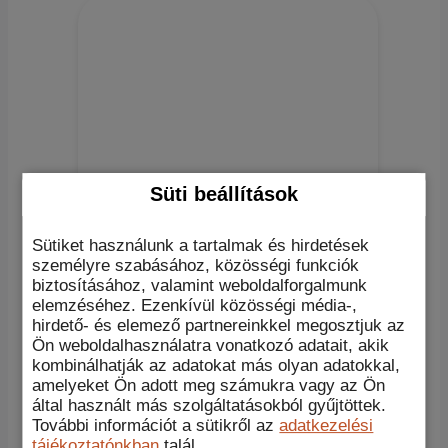
Süti beállítások
Sütiket használunk a tartalmak és hirdetések
személyre szabásához, közösségi funkciók
biztosításához, valamint weboldalforgalmunk
elemzéséhez. Ezenkívül közösségi média-,
hirdető- és elemező partnereinkkel megosztjuk az
FORCELL F-ENERGY
Ön weboldalhasználatra vonatkozó adatait, akik
PowerPod indukciós MagSafe
kombinálhatják az adatokat más olyan adatokkal,
töltő fekete
amelyeket Ön adott meg számukra vagy az Ön
által használt más szolgáltatásokból gyűjtöttek.
További információt a sütikről az
adatkezelési
Original
Current
8.860
Ft
6.860
Ft
Kosárba teszem
price
price
tájékoztatónkban
talál.
Akció!