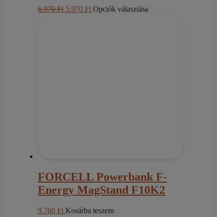
Original
Current
Ennek
6.970
Ft
5.970
Ft
Opciók választása
price
price
a
was:
is:
terméknek
6.970 Ft.
5.970 Ft.
több
variációja
van.
A
változatok
a
termékoldalon
választhatók
ki
FORCELL Powerbank F-
Energy MagStand F10K2
9.760
Ft
Kosárba teszem