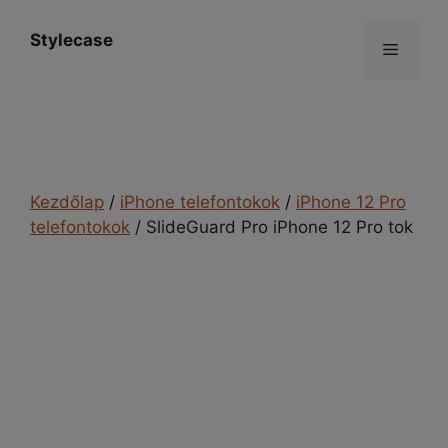
Kilépés
a
Stylecase
Menü
tartalomba
Kezdőlap
/
iPhone telefontokok
/
iPhone 12 Pro
telefontokok
/ SlideGuard Pro iPhone 12 Pro tok