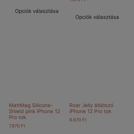
Ennek
Enn
a
Opciók választása
a
Opciók választása
terméknek
ter
több
töb
variációja
vari
van.
van
A
A
változatok
vál
a
a
termékoldalon
ter
választhatók
vál
ki
ki
MattMag Silicone-
Roar Jelly átlátszó
Shield pink iPhone 12
iPhone 12 Pro tok
Pro tok
6.670
Ft
7.870
Ft
Enn