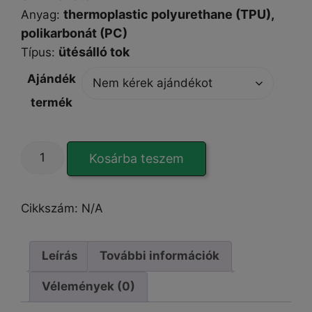
thermoplastic polyurethane (TPU),
Anyag:
polikarbonát (
PC
)
ütésálló tok
Típus
:
Ajándék
termék
SlideGuard
Kosárba teszem
Pro
iPhone
12
Cikkszám:
N/A
Pro
tok
mennyiség
Leírás
További információk
Vélemények (0)