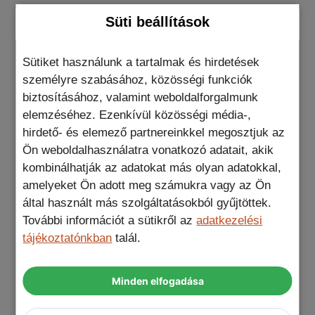
Süti beállítások
Beépített kameravédő fedél és erős
védelem
: A kamerák is biztonságban
Sütiket használunk a tartalmak és hirdetések
lesznek, és készen állnak a tökéletes
személyre szabásához, közösségi funkciók
pillanatok megörökítésére, még a
biztosításához, valamint weboldalforgalmunk
legkeményebb körülmények között is.
elemzéséhez. Ezenkívül közösségi média-,
360 fokban forgatható gyűrű
:
hirdető- és elemező partnereinkkel megosztjuk az
Sportolás, videóhívás vagy fotózás
Ön weboldalhasználatra vonatkozó adatait, akik
közben is tökéletes társ. Cselezd ki a
kombinálhatják az adatokat más olyan adatokkal,
gravitációt!
amelyeket Ön adott meg számukra vagy az Ön
Precíz kivágások
: Az összes gomb és
által használt más szolgáltatásokból gyűjtöttek.
csatlakozó könnyen hozzáférhető marad.
További információt a sütikről az
adatkezelési
Megerősített telefon védelem
: Nem
tájékoztatónkban
talál.
csak erősebb védelmet nyújt, de
tökéletes a sportoláshoz és túrázáshoz
Minden elfogadása
is.
Beépített mágnes
: Tökéletes társ az