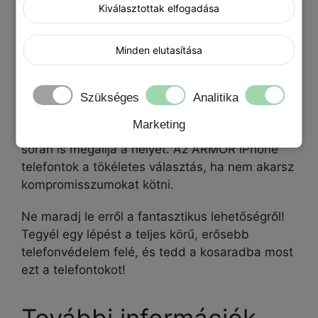
Kiválasztottak elfogadása
autós tartókhoz. A mágnes nem
befolyásolja a telefon működését.
Minden elutasítása
SLIDE ARMOR fekete telefontok
Ez a
neked
Szükséges
Analitika
szól, ha erősebb védelmet szeretnél, és olyan
Marketing
társra vágysz, ami még a sportolás és túrázás
során is megállja a helyét. Az ARMOR iPhone
telefontok a tökéletes választás, ha nem akarsz
kompromisszumokat kötni.
Ne maradj le erről a fantasztikus lehetőségről!
Tegyél egy lépést a teljes körű, erősebb
telefonvédelem felé, és tedd a kosaradba most
ezt a telefontokot!