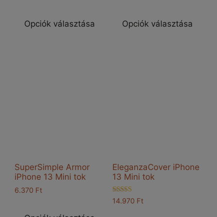
Ennek
Enn
a
a
Opciók választása
Opciók választása
terméknek
ter
több
töb
variációja
vari
van.
van
A
A
változatok
vál
a
a
termékoldalon
ter
választhatók
vál
ki
ki
SuperSimple Armor
EleganzaCover iPhone
iPhone 13 Mini tok
13 Mini tok
6.370
Ft
Értékelés:
14.970
Ft
Ennek
4.33
Enn
/ 5
a