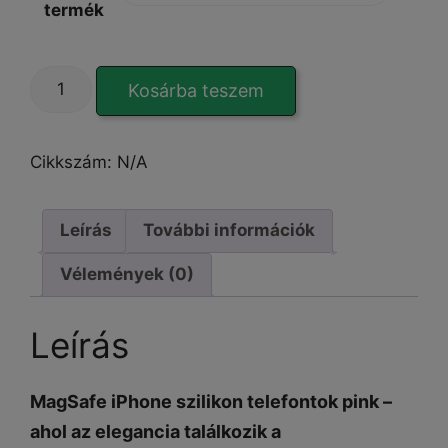
termék
MattMag
Kosárba teszem
Silicone-
Shield
pink
Cikkszám:
N/A
iPhone
13
Mini
Leírás
További információk
tok
Vélemények (0)
mennyiség
Leírás
MagSafe
iPhone
szilikon telefontok pink –
ahol az elegancia találkozik a