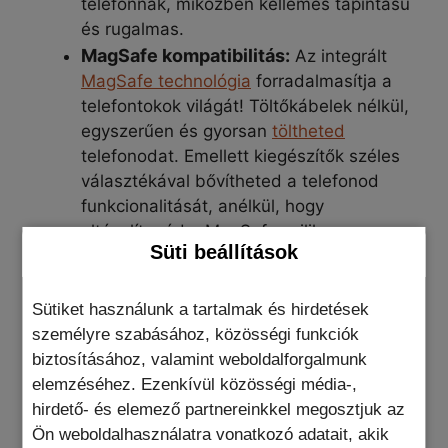
telefonnak, miközben kellemes tapintású
és rugalmas.
MagSafe kompatibilitás:
Az integrált
MagSafe technológia
forradalmasítja a
telefontokok világát! Töltőkábelek nélkül,
egyszerűen és gyorsan
töltheted
telefonodat. Emellett kiegészítők széles
választékával bővítheted a telefonod
funkcionalitását, anélkül, hogy
eltávolítanád a MagSafe szilikon
Süti beállítások
telefontokot.
Maximális védelem:
A tok belső puha
műszál borítása megóvja telefonodat a
Sütiket használunk a tartalmak és hirdetések
karcolásoktól és a kisebb ütésektől. A
személyre szabásához, közösségi funkciók
szilikon toknak köszönhetően pedig
biztosításához, valamint weboldalforgalmunk
csúszásmentes felületen pihenhet
elemzéséhez. Ezenkívül közösségi média-,
kedvenc készüléked, így kevesebb az
hirdető- és elemező partnereinkkel megosztjuk az
esély az esetleges károsodásra.
Ön weboldalhasználatra vonatkozó adatait, akik