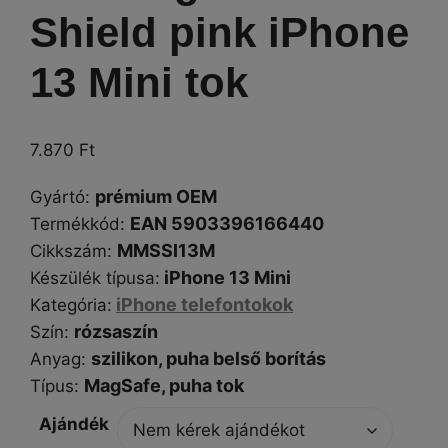
Shield pink iPhone
13 Mini tok
7.870
Ft
prémium OEM
Gyártó
:
EAN 5903396166440
Termékkód:
MMSSI13M
Cikkszám
:
iPhone 13 Mini
Készülék típusa
:
iPhone telefontokok
Kategória
:
rózsaszín
Szín
:
szilikon, puha belső borítás
Anyag:
MagSafe,
puha tok
Típus
:
Ajándék