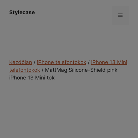
Kilépés
a
Stylecase
Menü
tartalomba
Kezdőlap
/
iPhone telefontokok
/
iPhone 13 Mini
telefontokok
/ MattMag Silicone-Shield pink
iPhone 13 Mini tok