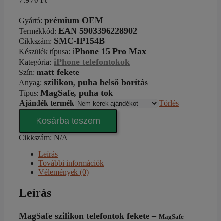
7.970
Ft
prémium OEM
Gyártó
:
EAN 5903396228902
Termékkód:
SMC-IP154B
Cikkszám
:
iPhone 15 Pro Max
Készülék típusa
:
iPhone telefontokok
Kategória
:
matt fekete
Szín
:
szilikon, puha belső borítás
Anyag:
MagSafe,
puha tok
Típus
:
Ajándék termék
Törlés
MattMag
Kosárba teszem
Silicone-
Shield
Cikkszám:
N/A
black
iPhone
Leírás
15
További információk
Pro
Vélemények (0)
Max
tok
Leírás
mennyiség
MagSafe szilikon telefontok fekete –
MagSafe