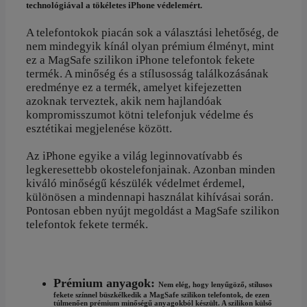
technológiával a tökéletes iPhone védelemért.
A telefontokok piacán sok a választási lehetőség, de
nem mindegyik kínál olyan prémium élményt, mint
ez a MagSafe szilikon iPhone telefontok fekete
termék. A minőség és a stílusosság találkozásának
eredménye ez a termék, amelyet kifejezetten
azoknak terveztek, akik nem hajlandóak
kompromisszumot kötni telefonjuk védelme és
esztétikai megjelenése között.
Az iPhone egyike a világ leginnovatívabb és
legkeresettebb okostelefonjainak. Azonban minden
kiváló minőségű készülék védelmet érdemel,
különösen a mindennapi használat kihívásai során.
Pontosan ebben nyújt megoldást a MagSafe szilikon
telefontok fekete termék.
Prémium anyagok:
Nem elég, hogy lenyűgöző, stílusos
fekete színnel büszkélkedik a MagSafe szilikon telefontok, de ezen
túlmenően prémium minőségű anyagokból készült. A szilikon külső