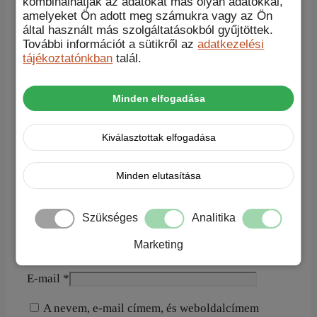
kombinálhatják az adatokat más olyan adatokkal,
amelyeket Ön adott meg számukra vagy az Ön
Értékelések
által használt más szolgáltatásokból gyűjtöttek.
További információt a sütikről az
adatkezelési
Még nincsenek értékelések.
tájékoztatónkban
talál.
„MattMag Silicone-Shield black iPhone 15 Pro Max tok”
értékelése elsőként
Minden elfogadása
A te értékelésed
*
Értékelésed
*
Kiválasztottak elfogadása
Minden elutasítása
Szükséges
Analitika
Marketing
Név
*
E-mail
*
A nevem, e-mail címem, és weboldalcímem