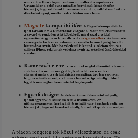
nem csak kellemes tapintású, hanem rendkívül strapabíró is.
Ugyanakkor a belső puha műszálas borításnak köszönhetően
biztosítja, hogy telefonod karcmentes maradjon, miközben tökéletes
illeszkedést nyújt, mintha csak a telefon része lenne.
Magsafe
-kompatibilitás:
A Magsafe-kompatibilitás
igazi forradalom a telefontokok világában. Mostantól elbúcsúzhatsz
a zavaró és rendetlen töltőkábelektől, mivel ezzel a tokkal
egyszerűen és gyorsan használhatod a
mágneses töltés
t. Az innovatív
csúszásgátló kialakítás, valamint az esésálló bevonat pedig további
biztonságot nyújt. Még ha véletlenül is leejted a telefonodat, ez a
szilikon iPhone telefontok védelmet nyújt az esésekkel és sérülésekkel
szemben.
Kameravédelem:
Nem szabad megfeledkeznünk a kamera
védelméről sem, ami az egyik legfontosabb rész a modern
okostelefonokon. A tok kialakítása speciálisan úgy lett tervezve,
hogy maximálisan védje a kamera lencséket, így mindig a lehető
legjobb minőségben készítheted el fényképeidet.
Egyedi design:
A telefontok matt fekete színével pedig
igazán egyedivé és stílusossá teszi a készülékedet. Az
ujjlenyomatmentes, kopásgátló és ütésálló tulajdonságok pedig azt
biztosítják, hogy telefontokod mindig újszerű állapotban maradjon.
A piacon rengeteg tok közül választhatsz, de csak