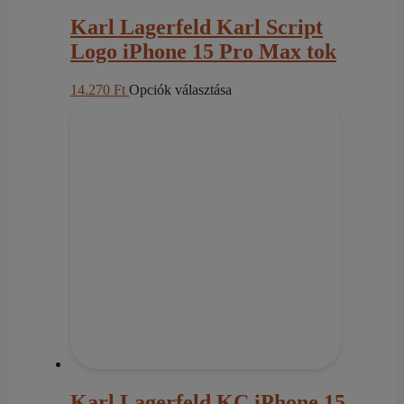
Karl Lagerfeld Karl Script
Logo iPhone 15 Pro Max tok
Ennek
14.270
Ft
Opciók választása
a
terméknek
több
variációja
van.
A
változatok
a
termékoldalon
választhatók
ki
Karl Lagerfeld KC iPhone 15