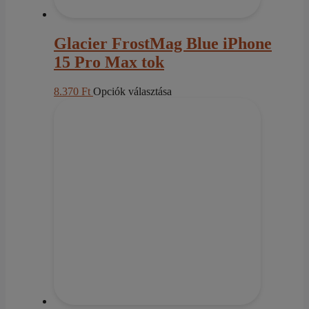
Glacier FrostMag Blue iPhone
15 Pro Max tok
Ennek
8.370
Ft
Opciók választása
a
terméknek
több
variációja
van.
A
változatok
a
termékoldalon
választhatók
ki