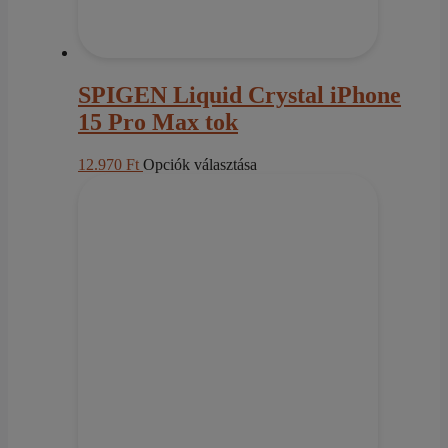
SPIGEN Liquid Crystal iPhone
15 Pro Max tok
Ennek
12.970
Ft
Opciók választása
a
terméknek
több
variációja
van.
A
változatok
a
termékoldalon
választhatók
ki