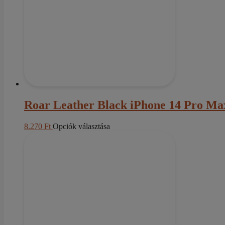
Roar Leather Black iPhone 14 Pro Ma
Ennek
8.270
Ft
Opciók választása
a
terméknek
több
variációja
van.
A
változatok
a
termékoldalon
választhatók