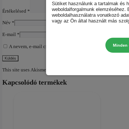
Sütiket használunk a tartalmak és 
weboldalforgalmunk elemzéséhez. E
Értékelésed
*
weboldalhasználatra vonatkozó ada
vagy az Ön által használt más szolg
Név
*
E-mail
*
Minden 
A nevem, e-mail címem, és weboldalcímem mentése a bön
This site uses Akismet to reduce spam.
Learn how your commen
Kapcsolódó termékek