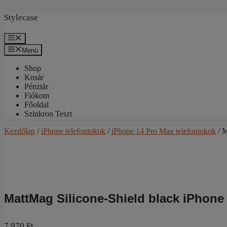
Kilépés
a
Stylecase
tartalomba
Menü
Menü
Shop
Kosár
Pénztár
Fiókom
Főoldal
Szinkron Teszt
Kezdőlap
/
iPhone telefontokok
/
iPhone 14 Pro Max telefontokok
/ M
MattMag Silicone-Shield black iPhone
7.970
Ft