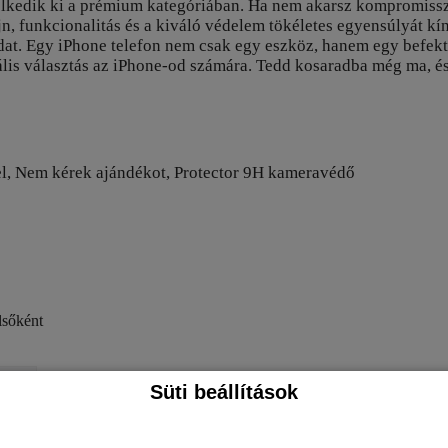
elkedik ki a prémium kategóriában. Ha nem akarsz kompromissz
n, funkcionalitás és a kiváló védelem tökéletes egyensúlyát kín
odat. Egy iPhone telefon nem csak egy eszköz, hanem egy befek
mális választás az iPhone-od számára. Tedd kosaradba még ma, 
bel, Nem kérek ajándékot, Protector 9H kameravédő
lsőként
Süti beállítások