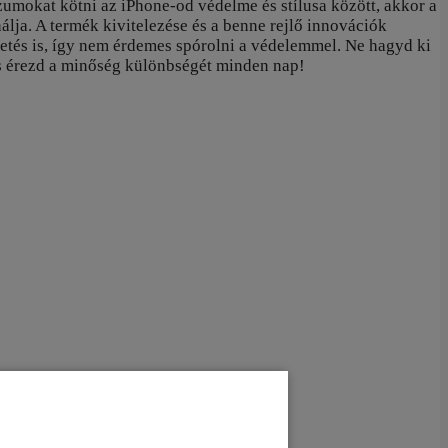
umokat kötni az iPhone-od védelme és stílusa között, akkor a
álja. A termék kivitelezése és a benne rejlő innovációk
tetés is, így nem érdemes spórolni a védelemmel. Ne hagyd ki
és érezd a minőség különbségét minden nap!