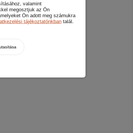
ításához, valamint
kkel megosztjuk az Ön
, amelyeket Ön adott meg számukra
atkezelési tájékoztatónkban
talál.
utasítása