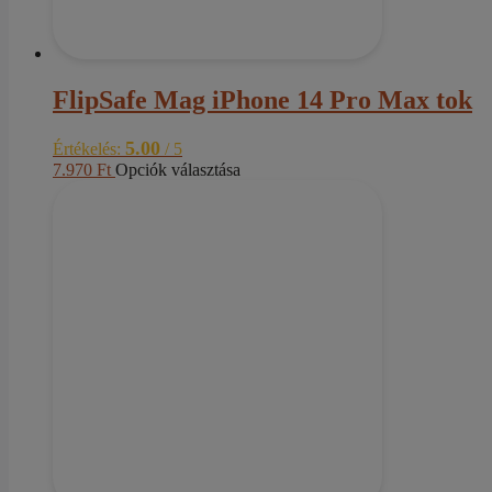
FlipSafe Mag iPhone 14 Pro Max tok
5.00
Értékelés:
/ 5
Ennek
7.970
Ft
Opciók választása
a
terméknek
több
variációja
van.
A
változatok
a
termékoldalon
választhatók
ki