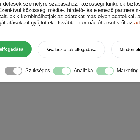
hirdetések személyre szabásához, közösségi funkciók biztos
zenkívül közösségi média-, hirdető- és elemező partnerein
tait, akik kombinálhatják az adatokat más olyan adatokkal
áltatásokból gyűjtöttek. További információt a sütikről az
ad
elfogadása
Kiválasztottak elfogadása
Minden el
gészőben a következő hozzászólásomhoz.
Szükséges
Analitika
Marketing
t data is processed.