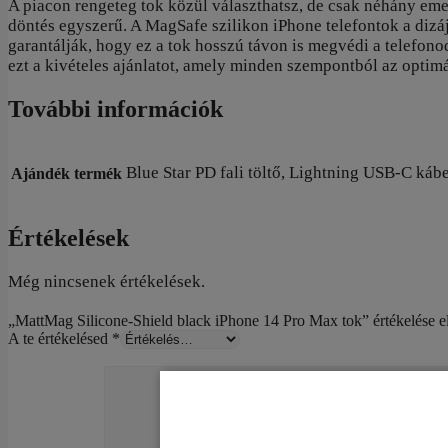
A piacon rengeteg tok közül választhatsz, de csak néhány em
döntés egyszerű. A MagSafe szilikon iPhone telefontok a dizáj
garantálják, hogy ez a tok hosszú távon is megvédi a telefon
ezt a kivételes ajánlatot, amely minden szempontból az opti
További információk
Blue Star PD fali töltő, Lightning USB-C ká
Ajándék termék
Értékelések
Még nincsenek értékelések.
„MattMag Silicone-Shield black iPhone 14 Pro Max tok” értékelése e
A te értékelésed
*