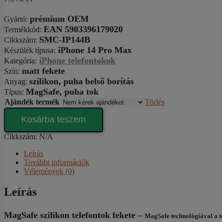
prémium OEM
Gyártó
:
EAN 5903396179020
Termékkód:
SMC-IP144B
Cikkszám
:
iPhone 14 Pro Max
Készülék típusa
:
iPhone telefontokok
Kategória
:
matt fekete
Szín
:
szilikon, puha belső borítás
Anyag:
MagSafe,
puha tok
Típus
:
Ajándék termék
Törlés
MattMag
Kosárba teszem
Silicone-
Shield
Cikkszám:
N/A
black
iPhone
Leírás
14
További információk
Pro
Vélemények (0)
Max
tok
Leírás
mennyiség
MagSafe szilikon telefontok fekete –
MagSafe technológiával a t