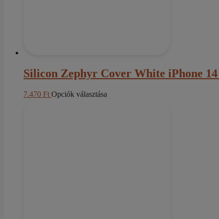
ki
Silicon Zephyr Cover White iPhone 14
Ennek
7.470
Ft
Opciók választása
a
terméknek
több
variációja
van.
A
változatok
a
termékoldalon
választhatók
ki