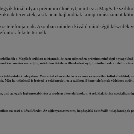
degyik kínál olyan prémium élményt, mint ez a MagSafe szilikon
azoknak terveztek, akik nem hajlandóak kompromisszumot kötni 
okostelefonjainak. Azonban minden kiváló minőségű készülék v
efontok fekete termék.
büszkélkedik a MagSafe szilikon telefontok, de ezen túlmenően prémium minőségű anyagokból ké
od karcmentes maradjon, miközben tökéletes illeszkedést nyújt, mintha csak a telefon része 
 a telefontokok világában. Mostantól elbúcsúzhatsz a zavaró és rendetlen töltőkábelektől, m
t. Még ha véletlenül is leejted a telefonodat, ez a szilikon iPhone telefontok védelmet nyújt 
ami az egyik legfontosabb rész a modern okostelefonokon. A tok kialakítása speciálisan úgy
 stílusossá teszi a készülékedet. Az ujjlenyomatmentes, kopásgátló és ütésálló tulajdonságok 