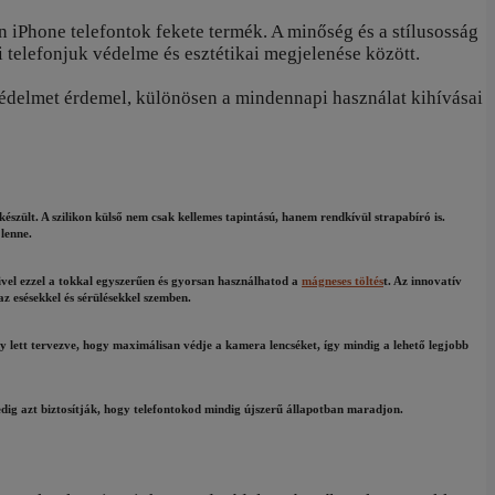
 iPhone telefontok fekete termék. A minőség és a stílusosság
telefonjuk védelme és esztétikai megjelenése között.
édelmet érdemel, különösen a mindennapi használat kihívásai
szült. A szilikon külső nem csak kellemes tapintású, hanem rendkívül strapabíró is.
lenne.
ivel ezzel a tokkal egyszerűen és gyorsan használhatod a
mágneses töltés
t. Az innovatív
az esésekkel és sérülésekkel szemben.
 lett tervezve, hogy maximálisan védje a kamera lencséket, így mindig a lehető legjobb
pedig azt biztosítják, hogy telefontokod mindig újszerű állapotban maradjon.