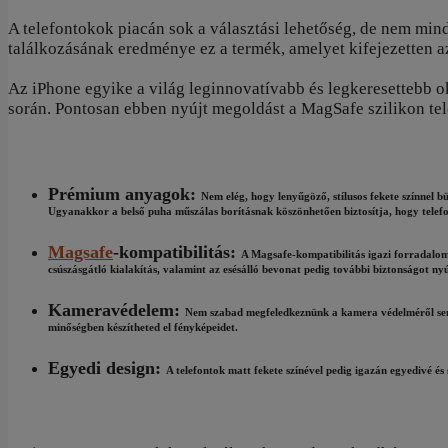
A telefontokok piacán sok a választási lehetőség, de nem min
találkozásának eredménye ez a termék, amelyet kifejezetten 
Az iPhone egyike a világ leginnovatívabb és legkeresettebb 
során. Pontosan ebben nyújt megoldást a MagSafe szilikon tel
Prémium anyagok:
Nem elég, hogy lenyűgöző, stílusos fekete színnel 
Ugyanakkor a belső puha műszálas borításnak köszönhetően biztosítja, hogy telefon
Magsafe
-kompatibilitás:
A Magsafe-kompatibilitás igazi forradalom
csúszásgátló kialakítás, valamint az esésálló bevonat pedig további biztonságot nyúj
Kameravédelem:
Nem szabad megfeledkeznünk a kamera védelméről sem, 
minőségben készítheted el fényképeidet.
Egyedi design:
A telefontok matt fekete színével pedig igazán egyedivé és