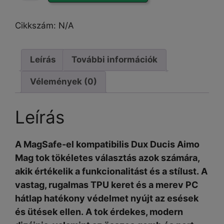
Aimo
iPhone
Cikkszám:
N/A
14
Pro
Max
Leírás
További információk
tok
Vélemények (0)
mennyiség
Leírás
A MagSafe-el kompatibilis Dux Ducis Aimo
Mag tok tökéletes választás azok számára,
akik értékelik a funkcionalitást és a stílust.
A
vastag, rugalmas TPU
keret és a merev PC
hátlap hatékony védelmet nyújt az esések
és ütések ellen. A tok érdekes, modern