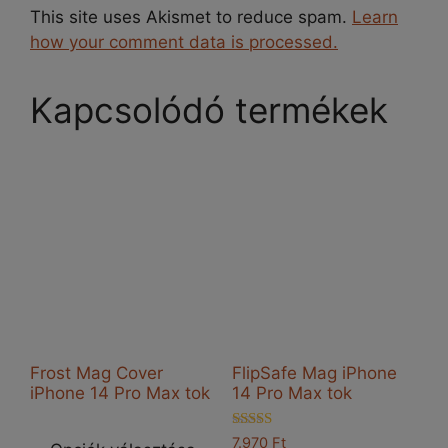
This site uses Akismet to reduce spam.
Learn
how your comment data is processed.
Kapcsolódó termékek
Frost Mag Cover
FlipSafe Mag iPhone
iPhone 14 Pro Max tok
14 Pro Max tok
Ennek
Értékelés:
7.970
Ft
a