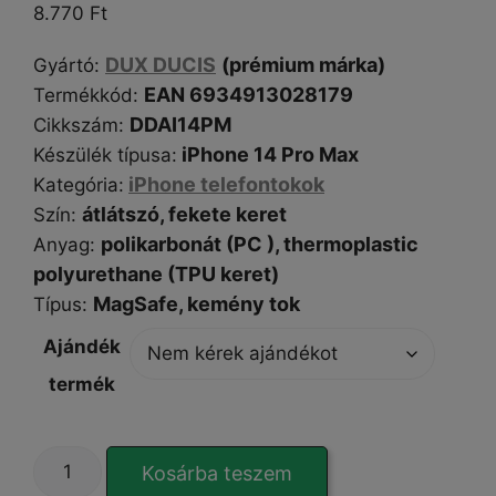
8.770
Ft
DUX DUCIS
(prémium márka)
Gyártó
:
EAN 6934913028179
Termékkód:
DDAI14PM
Cikkszám
:
iPhone 14 Pro Max
Készülék típusa
:
iPhone telefontokok
Kategória
:
átlátszó, fekete keret
Szín
:
polikarbonát (PC ), thermoplastic
Anyag:
polyurethane (TPU keret)
MagSafe,
kemény tok
Típus
:
Ajándék
termék
Dux
Kosárba teszem
Ducis