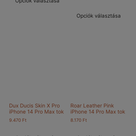
Opciók választása
5.00
terméknek
Enn
/ 5
több
a
Opciók választása
variációja
ter
van.
töb
A
vari
változatok
van
a
A
termékoldalon
vál
választhatók
a
ki
ter
vál
ki
Dux Ducis Skin X Pro
Roar Leather Pink
iPhone 14 Pro Max tok
iPhone 14 Pro Max tok
9.470
Ft
8.170
Ft
Ennek
Enn