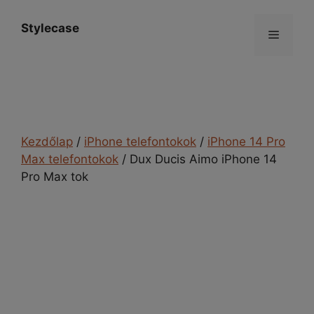
Kilépés
a
Stylecase
Menü
tartalomba
Kezdőlap
/
iPhone telefontokok
/
iPhone 14 Pro
Max telefontokok
/ Dux Ducis Aimo iPhone 14
Pro Max tok