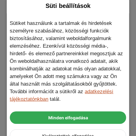
TPU
keret és a merev PC hátlap hatékony
Süti beállítások
védelmet nyújt az esések és ütések ellen. A
képernyő és a kamera körüli megemelt élek
Sütiket használunk a tartalmak és hirdetések
tovább védik ezeket az érzékeny
személyre szabásához, közösségi funkciók
telefonelemeket a karcolásoktól és egyéb
biztosításához, valamint weboldalforgalmunk
sérülésektől.
elemzéséhez. Ezenkívül közösségi média-,
hirdető- és elemező partnereinkkel megosztjuk az
Ön weboldalhasználatra vonatkozó adatait, akik
kombinálhatják az adatokat más olyan adatokkal,
Ennek a toknak az egyedülálló tulajdonsága,
amelyeket Ön adott meg számukra vagy az Ön
hogy a zsinór vagy öv számára kialakított
által használt más szolgáltatásokból gyűjtöttek.
lyukaknak köszönhetően a telefont a csuklójára,
További információt a sütikről az
adatkezelési
a nyakára vagy a vállára lehet akasztani. Ez a
tájékoztatónkban
talál.
funkció azt jelenti, hogy a telefon mindig kéznél
van és készen áll a cselekvésre, anélkül, hogy
aggódna a biztonsága miatt.
Minden elfogadása
Kiválasztottak elfogadása