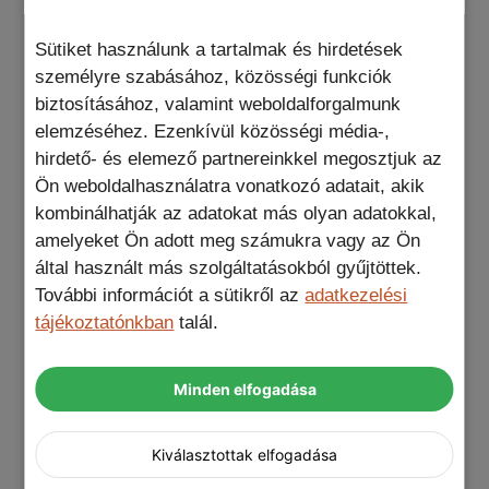
Sütiket használunk a tartalmak és hirdetések
személyre szabásához, közösségi funkciók
illeszkedés
Az
az
iPhone
telefonodhoz
biztosításához, valamint weboldalforgalmunk
tökéletes
és pontos, így minden gomb, kamera
elemzéséhez. Ezenkívül közösségi média-,
és port könnyen elérhető marad! Ez az igazi
hirdető- és elemező partnereinkkel megosztjuk az
tökéletes kiegészítő az életedhez! Tedd szebbé
Ön weboldalhasználatra vonatkozó adatait, akik
és biztonságosabbá készülékedet ezzel az
kombinálhatják az adatokat más olyan adatokkal,
egyedülálló és stílusos MagSafe telefontokkal!
amelyeket Ön adott meg számukra vagy az Ön
által használt más szolgáltatásokból gyűjtöttek.
További információt a sütikről az
adatkezelési
tájékoztatónkban
talál.
MagSafe áttetsző fekete
Szerezd meg ezt a
iPhone telefontok
terméket és tapasztald meg
a kényelmet, védelmet és divatot együtt! Csak
Minden elfogadása
egy kattintás választ el a tökéletes választástól.
Kiválasztottak elfogadása