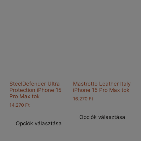
több
töb
variációja
vari
van.
van
A
A
változatok
vál
a
a
termékoldalon
ter
választhatók
vál
ki
ki
SteelDefender Ultra
Mastrotto Leather Italy
Protection iPhone 15
iPhone 15 Pro Max tok
Pro Max tok
16.270
Ft
14.270
Ft
Enn
Ennek
a
Opciók választása
a
Opciók választása
ter
terméknek
töb
több
vari