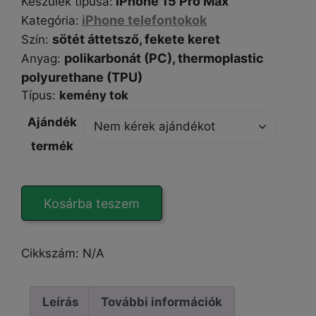
iPhone 15 Pro Max
Készülék típusa
:
iPhone telefontokok
Kategória
:
sötét
áttetsző, fekete keret
Szín
:
polikarbonát (PC),
thermoplastic
Anyag
:
polyurethane (TPU)
Típus
:
kemény tok
Ajándék
termék
Frosty-
Kosárba teszem
Clear
black
iPhone
Cikkszám:
N/A
15
Pro
Max
Leírás
További információk