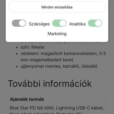
Minden elutasítása
Tulajdonság:
Szükséges
Analitika
típus: MagSafe technológiával
Marketing
anyaga: puha thermoplastic polyurethane
(TPU), matt áttetsző polikarbonát (PC)
szín: fekete
védelem: magasított kameravédelem, 0.5
mm megemelkedett keret
ujjlenyomat mentes, karcálló, ütésálló
További információk
Ajándék termék
Blue Star PD fali töltő, Lightning USB-C kábel,