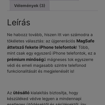
tok
Vélemények (3)
mennyiség
Leírás
Ne habozz tovább, hiszen itt van számodra a
MagSafe
tökéletes választás: az újgenerációs
áttetsző fekete iPhone telefontok
! Több,
mint csak egy egyszerű iPhone telefontok, ez a
prémium minőség
ű mágneses tok egyszerre
védi és emeli magasabb szintre telefonod
funkcionalitását és megjelenését is!
ütésálló
Az
kialakítás biztosítja, hogy
készüléked védve legyen a mindennapi
esetleges ütődésektől és sérülésektől, így