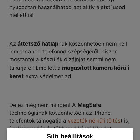
nyugodtan használhatod azt aktív életstílusod
mellett is!
áttetsző hátlap
Az
nak köszönhetően nem kell
lemondanod telefonod szépségéről, hiszen
mostantól a készülék dizájnját semmi nem
magasított kamera körüli
takarja el! Emellett a
keret
extra védelmet ad.
MagSafe
De ez még nem minden! A
technológiának köszönhetően az iPhone
telefontok támogatja a
vezeték nélküli töltés
t is,
így könnyedén feltöltheted készülékedet
Süti beállítások
anélkül, hogy le kellene venned a tokot!