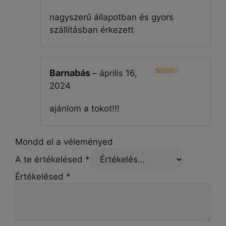
Értékelés:
4
/ 5
nagyszerű állapotban és gyors
szállításban érkezett
Barnabás
–
április 16,
5
Értékelés:
2024
/ 5
ajánlom a tokot!!!
Mondd el a véleményed
A te értékelésed
*
Értékelésed
*