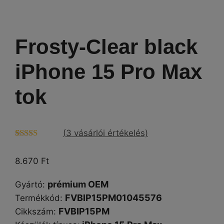
Frosty-Clear black
iPhone 15 Pro Max
tok
(
3
vásárlói értékelés)
Értékelés
3
4.67
az 5-
8.670
Ft
ből,
értékelés
alapján
prémium OEM
Gyártó
:
FVBIP15PM01045576
Termékkód:
FVBIP15PM
Cikkszám
: