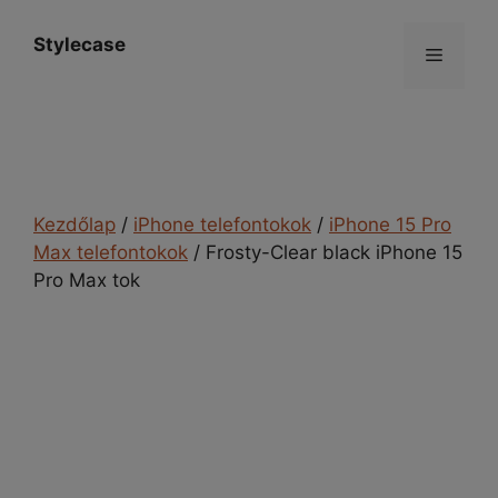
Kilépés
a
Stylecase
Menü
tartalomba
Kezdőlap
/
iPhone telefontokok
/
iPhone 15 Pro
Max telefontokok
/ Frosty-Clear black iPhone 15
Pro Max tok