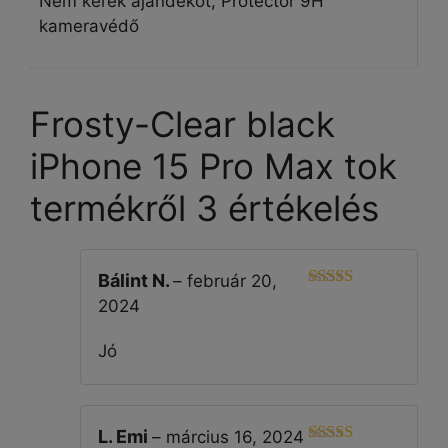
Nem kérek ajándékot, Protector 9H
kameravédő
Frosty-Clear black
iPhone 15 Pro Max tok
termékről 3 értékelés
Bálint N.
–
február 20,
5
Értékelés:
2024
/ 5
Jó
L. Emi
–
március 16, 2024