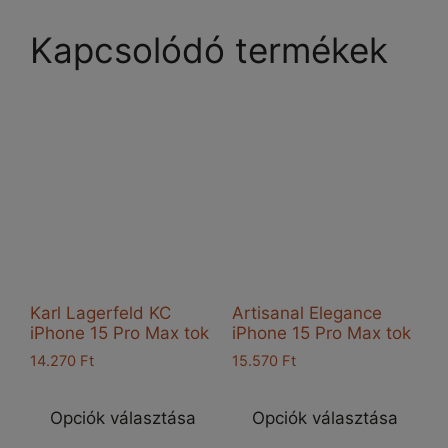
Kapcsolódó termékek
Karl Lagerfeld KC
Artisanal Elegance
iPhone 15 Pro Max tok
iPhone 15 Pro Max tok
14.270
Ft
15.570
Ft
Ennek
Enn
a
a
Opciók választása
Opciók választása
terméknek
ter