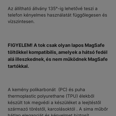
Az állítható állvány 135°-ig lehetővé teszi a
telefon kényelmes használatát függőlegesen és
vízszintesen.
FIGYELEM! A tok csak olyan lapos MagSafe
töltőkkel kompatibilis, amelyek a hátsó fedél
alá illeszkednek, és nem működnek MagSafe
tartókkal.
A kemény polikarbonát (PC) és
puha
thermoplastic polyurethane (TPU)
élekből
készült tok megvédi a készüléket a leejtéstől
származó töréstől, karcolásoktól . A sima műbőr
hátlap eleganciát és kényelmet biztosít.