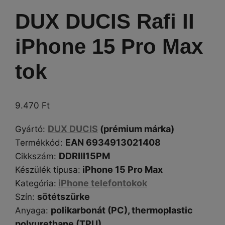
DUX DUCIS Rafi II
iPhone 15 Pro Max
tok
9.470
Ft
DUX DUCIS
(prémium márka)
Gyártó
:
EAN 6934913021408
Termékkód:
DDRIII15PM
Cikkszám
:
iPhone 15 Pro Max
Készülék típusa
:
iPhone telefontokok
Kategória
:
sötétszürke
Szín
:
polikarbonát (PC),
thermoplastic
Anyaga:
polyurethane (
TPU),