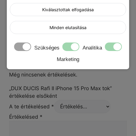
Ajándék termék
Kiválasztottak elfogadása
Blue Star PD fali töltő, Lightning USB-C kábel,
Nem kérek ajándékot, Protector 9H
Minden elutasítása
kameravédő
Szükséges
Analitika
Értékelések
Marketing
Még nincsenek értékelések.
„DUX DUCIS Rafi II iPhone 15 Pro Max tok”
értékelése elsőként
A te értékelésed
*
Értékelésed
*