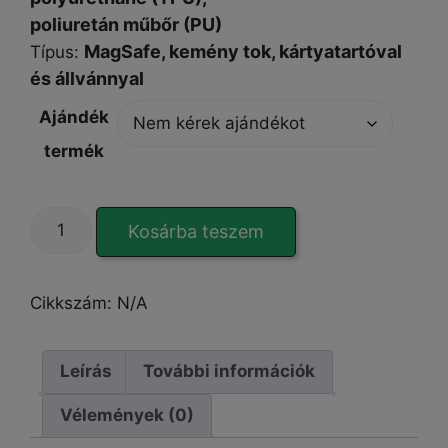
poliuretán műbőr (PU)
MagSafe,
kemény tok, kártyatartóval
Típus
:
és állvánnyal
Ajándék
termék
DUX
Kosárba teszem
DUCIS
Rafi
II
Cikkszám:
N/A
iPhone
15
Pro
Leírás
További információk
Max
Vélemények (0)
tok
mennyiség