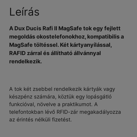
Leírás
A Dux Ducis Rafi II MagSafe tok egy fejlett
megoldás okostelefonokhoz, kompatibilis a
MagSafe töltéssel. Két kártyanyílással,
RAFID
zárral és állítható állvánnyal
rendelkezik.
A tok két zsebbel rendelkezik kártyák vagy
készpénz számára, köztük egy lopásgátló
funkcióval, növelve a praktikumot. A
telefontokban lévő
RFID-zár
megakadályozza
az érintés nélküli fizetést.