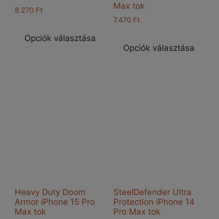
Max tok
8.270
Ft
7.470
Ft
Ennek
Enn
a
Opciók választása
a
Opciók választása
terméknek
ter
több
töb
variációja
vari
van.
van
A
A
változatok
vál
a
a
termékoldalon
ter
választhatók
vál
ki
ki
Heavy Duty Doom
SteelDefender Ultra
Armor iPhone 15 Pro
Protection iPhone 14
Max tok
Pro Max tok