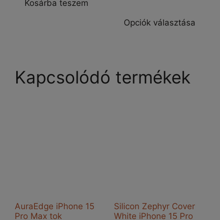
Kosárba teszem
price
price
8.860 Ft.
6.860 Ft.
Enn
was:
is:
a
Opciók választása
6.970 Ft.
5.970 Ft.
ter
töb
vari
van
Kapcsolódó termékek
A
vál
a
ter
vál
ki
AuraEdge iPhone 15
Silicon Zephyr Cover
Pro Max tok
White iPhone 15 Pro