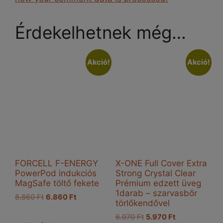
Érdekelhetnek még…
Akció!
Akció!
FORCELL F-ENERGY
X-ONE Full Cover Extra
PowerPod indukciós
Strong Crystal Clear
MagSafe töltő fekete
Prémium edzett üveg
1darab – szarvasbőr
Original
Current
8.860
Ft
6.860
Ft
törlőkendővel
price
price
Original
Current
6.970
Ft
5.970
Ft
was:
is: