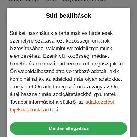
Süti beállítások
Specifikáció
:
Sütiket használunk a tartalmak és hirdetések
Modell:
Dux Ducis Rafi II Mag
személyre szabásához, közösségi funkciók
Anyag:
polikarbonát (PC) +
thermoplastic
biztosításához, valamint weboldalforgalmunk
polyurethane (
TPU)
+ műbőr (PU)
elemzéséhez. Ezenkívül közösségi média-,
Két zseb:
ebből 1
RAFID zárral
hirdető- és elemező partnereinkkel megosztjuk az
Állítható állvány:
135°, függőleges és
Ön weboldalhasználatra vonatkozó adatait, akik
vízszintes
kombinálhatják az adatokat más olyan adatokkal,
Kompatibilitás:
MagSafe-kompatibilis lapos
amelyeket Ön adott meg számukra vagy az Ön
töltők, nem támogatják a MagSafe-
által használt más szolgáltatásokból gyűjtöttek.
kompatibilis tartókat
További információt a sütikről az
adatkezelési
tájékoztatónkban
talál.
További információk
Minden elfogadása