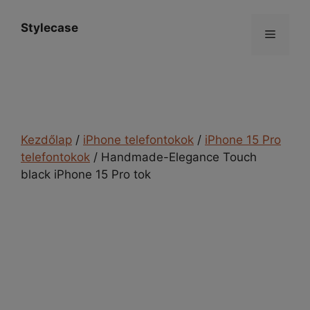
Kilépés
a
Stylecase
Menü
tartalomba
Kezdőlap
/
iPhone telefontokok
/
iPhone 15 Pro
telefontokok
/ Handmade-Elegance Touch
black iPhone 15 Pro tok