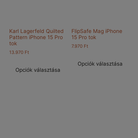
Karl Lagerfeld Quilted
FlipSafe Mag iPhone
Pattern iPhone 15 Pro
15 Pro tok
tok
7.970
Ft
13.970
Ft
Enn
Ennek
a
Opciók választása
a
Opciók választása
ter
terméknek
töb
több
vari
variációja
van
van.
A
A
vál
változatok
a
a
ter
termékoldalon
vál