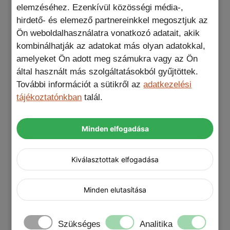
elemzéséhez. Ezenkívül közösségi média-,
kényelmet és a minőséget
Élvezd a
, amely
hirdető- és elemező partnereinkkel megosztjuk az
biztosítja, hogy a telefonod biztonságban
Ön weboldalhasználatra vonatkozó adatait, akik
tudhasd a mindennapok során.
kombinálhatják az adatokat más olyan adatokkal,
amelyeket Ön adott meg számukra vagy az Ön
által használt más szolgáltatásokból gyűjtöttek.
További információt a sütikről az
adatkezelési
tájékoztatónkban
talál.
Minden elfogadása
Tulajdonságok:
anyaga: poliuretán (PU) műbőr,
Kiválasztottak elfogadása
thermoplastic polyurethane (TPU)
rugalmas műanyag, környezetbarát
Minden elutasítása
anyag, kiváló minőség
szín: fekete
vezeték nélküli töltés: igen
Szükséges
Analitika