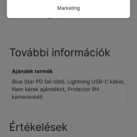
ujjlenyomat mentes, kopásgátló
Marketing
kialakítás: vékony, könnyű
stílus: elegáns, üzleties
További információk
Ajándék termék
Blue Star PD fali töltő, Lightning USB-C kábel,
Nem kérek ajándékot, Protector 9H
kameravédő
Értékelések