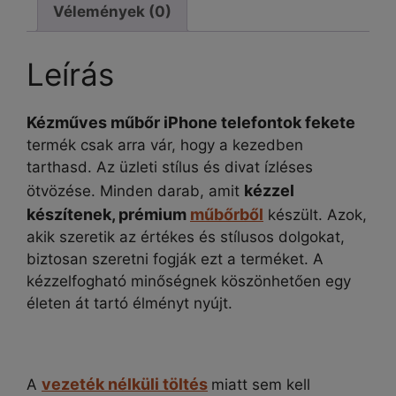
Vélemények (0)
mennyiség
Leírás
Kézműves műbőr iPhone telefontok fekete
termék csak arra vár, hogy a kezedben
tarthasd. Az üzleti stílus és divat ízléses
kézzel
ötvözése. Minden darab, amit
készítenek, prémium
műbőrből
készült. Azok,
akik szeretik az értékes és stílusos dolgokat,
biztosan szeretni fogják ezt a terméket. A
kézzelfogható minőségnek köszönhetően egy
életen át tartó élményt nyújt.
vezeték nélküli töltés
A
miatt sem kell