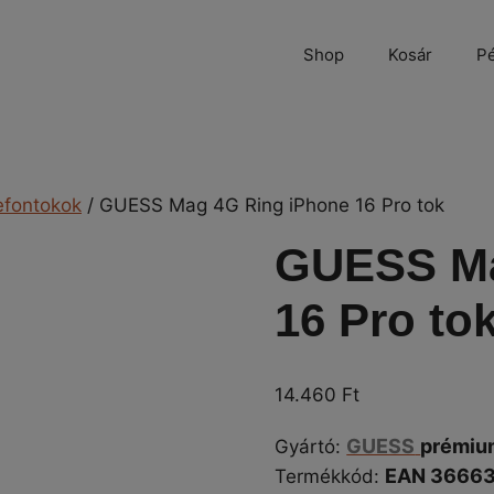
Shop
Kosár
Pé
efontokok
/ GUESS Mag 4G Ring iPhone 16 Pro tok
GUESS Ma
16 Pro to
14.460
Ft
GUESS
prémiu
Gyártó
:
EAN 3666
Termékkód: