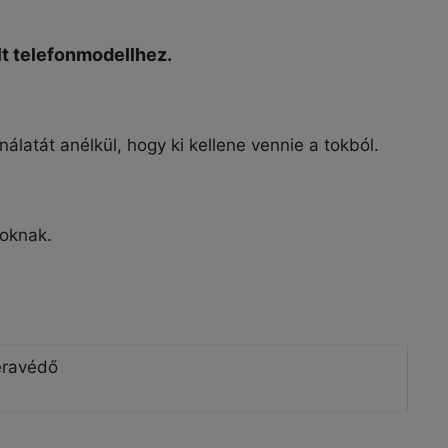
lt telefonmodellhez.
latát anélkül, hogy ki kellene vennie a tokból.
goknak.
eravédő