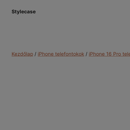
Kilépés
a
Stylecase
tartalomba
Kezdőlap
/
iPhone telefontokok
/
iPhone 16 Pro tel