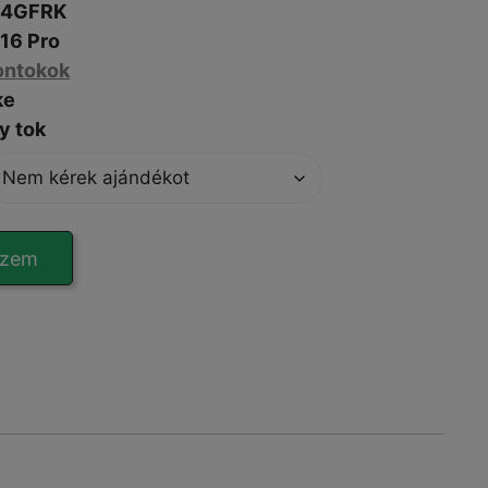
4GFRK
16 Pro
ontokok
ke
y tok
szem