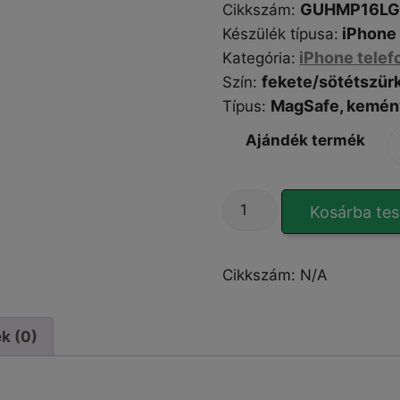
GUHMP16LG
Cikkszám
:
iPhone 
Készülék típusa
:
iPhone telef
Kategória
:
fekete/sötétszür
Szín
:
MagSafe,
kemén
Típus
:
Ajándék termék
GUESS
Kosárba te
Mag
4G
Ring
Cikkszám:
N/A
iPhone
16
Pro
k (0)
tok
mennyiség