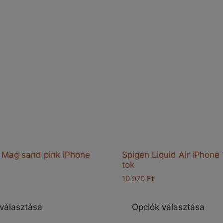
a
termékoldalon
választhatók
ki
 Mag sand pink iPhone
Spigen Liquid Air iPhone
tok
10.970
Ft
Ennek
E
a
a
választása
Opciók választása
terméknek
t