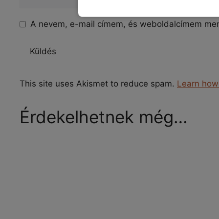
A nevem, e-mail címem, és weboldalcímem me
This site uses Akismet to reduce spam.
Learn how
Érdekelhetnek még…