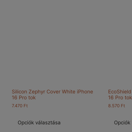
Silicon Zephyr Cover White iPhone
EcoShield
16 Pro tok
16 Pro tok
7.470
Ft
8.570
Ft
Ennek
a
Opciók választása
Opciók 
terméknek