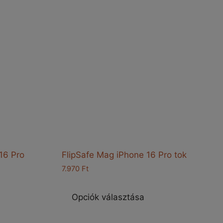
 16 Pro
FlipSafe Mag iPhone 16 Pro tok
7.970
Ft
Ennek
nnek
a
Opciók választása
terméknek
erméknek
több