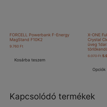
FORCELL Powerbank F-Energy
X-ONE Ful
MagStand F10K2
Crystal C
üveg 1dar
9.760
Ft
törlőkend
Ori
6.970
Ft
5.
Kosárba teszem
pri
wa
Opciók 
6.9
Kapcsolódó termékek