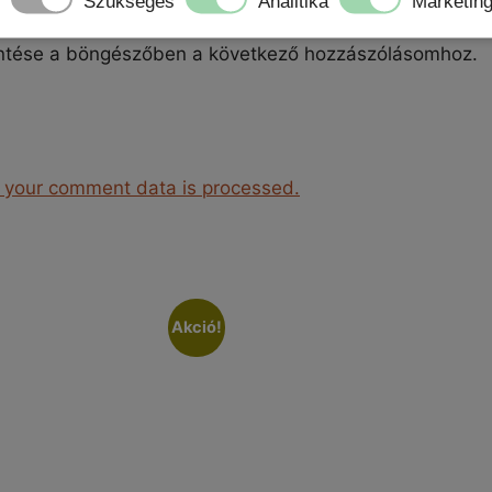
Szükséges
Analitika
Marketin
ntése a böngészőben a következő hozzászólásomhoz.
 your comment data is processed.
Akció!