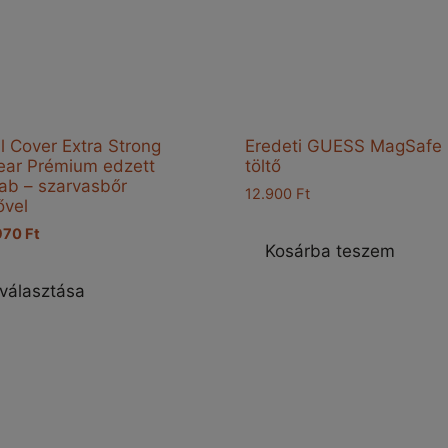
l Cover Extra Strong
Eredeti GUESS MagSafe 
lear Prémium edzett
töltő
ab – szarvasbőr
12.900
Ft
ővel
ginal
Current
970
Ft
Kosárba teszem
ce
price
Ennek
s:
is:
a
választása
70 Ft.
5.970 Ft.
terméknek
több
variációja
van.
A
változatok