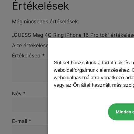
Értékelések
Még nincsenek értékelések.
„GUESS Mag 4G Ring iPhone 16 Pro tok” értékelés
A te értékelésed
*
Értékelésed
*
Sütiket használunk a tartalmak és 
weboldalforgalmunk elemzéséhez. E
weboldalhasználatra vonatkozó ada
vagy az Ön által használt más szolg
Név
*
Minden 
E-mail
*