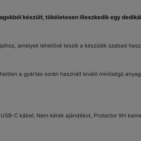
agokból készült, tökéletesen illeszkedik egy dediká
aihoz, amelyek lehetővé teszik a készülék szabad haszná
nhetően a gyártás során használt kiváló minőségű anya
ing USB-C kábel, Nem kérek ajándékot, Protector 9H kam