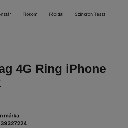
nztár
Fiókom
Főoldal
Szinkron Teszt
g 4G Ring iPhone
k
m márka
339327224