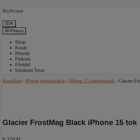
Kilépés
a
Stylecase
tartalomba
Menü
Menü
Shop
Kosár
Pénztár
Fiókom
Főoldal
Szinkron Teszt
Kezdőlap
/
iPhone telefontokok
/
iPhone 15 telefontokok
/ Glacier Fr
Glacier FrostMag Black iPhone 15 tok
8.370
Ft