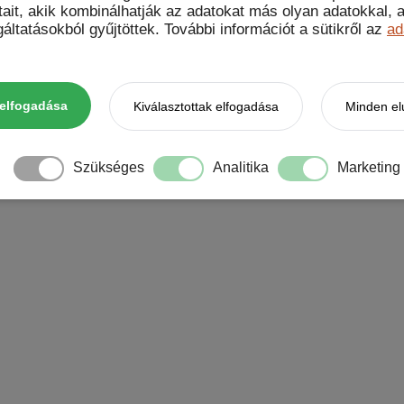
tait, akik kombinálhatják az adatokat más olyan adatokkal
áltatásokból gyűjtöttek. További információt a sütikről az
ad
gészőben a következő hozzászólásomhoz.
elfogadása
Kiválasztottak elfogadása
Minden el
t data is processed.
Szükséges
Analitika
Marketing