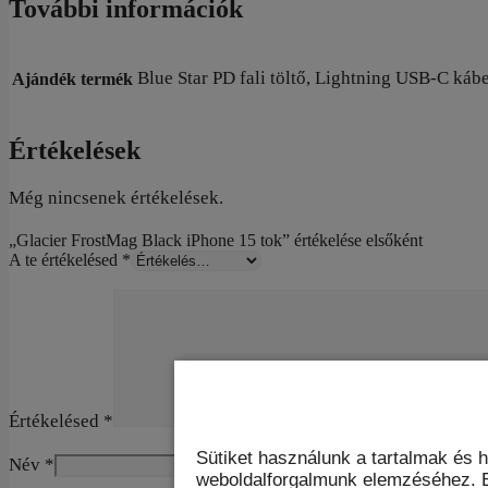
További információk
Blue Star PD fali töltő, Lightning USB-C ká
Ajándék termék
Értékelések
Még nincsenek értékelések.
„Glacier FrostMag Black iPhone 15 tok” értékelése elsőként
A te értékelésed
*
Értékelésed
*
Sütiket használunk a tartalmak és 
Név
*
weboldalforgalmunk elemzéséhez. E