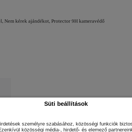
bel, Nem kérek ajándékot, Protector 9H kameravédő
Süti beállítások
hirdetések személyre szabásához, közösségi funkciók biztos
zenkívül közösségi média-, hirdető- és elemező partnerein