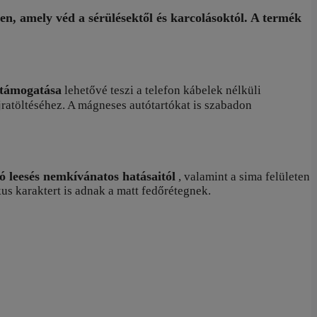
en, amely véd a sérülésektől és karcolásoktól. A termék
 támogatása
lehetővé teszi a telefon kábelek nélküli
újratöltéséhez. A mágneses autótartókat is szabadon
ó leesés nemkívánatos hatásaitól
, valamint a sima felületen
us karaktert is adnak a matt fedőrétegnek.