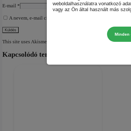
weboldalhasználatra vonatkozó ada
E-mail
*
vagy az Ön által használt más szolg
A nevem, e-mail címem, és weboldalcímem mentése a bön
Minden 
This site uses Akismet to reduce spam.
Learn how your commen
Kapcsolódó termékek