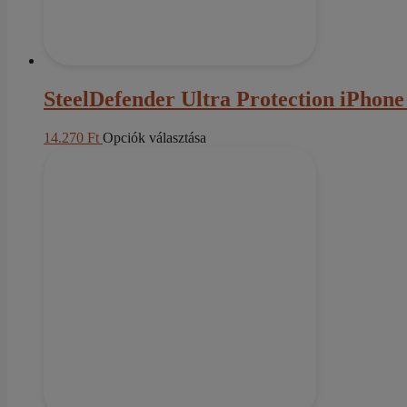
SteelDefender Ultra Protection iPhone
Ennek
14.270
Ft
Opciók választása
a
terméknek
több
variációja
van.
A
változatok
a
termékoldalon
választhatók
ki