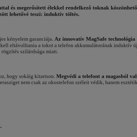
attal és megerősített élekkel rendelkező toknak köszönhető
t lehetővé teszi: induktív töltés.
Az innovatív MagSafe technológia
ljes kényelem garanciája.
kell eltávolítania a tokot a telefon akkumulátorának induktív 
rögzítés szilárdsága miatt.
Megvédi a telefont a magasból val
oz, hogy sokáig kitartson.
rasziget nem csak az okostelefon széleit védik, hanem esztétik
.