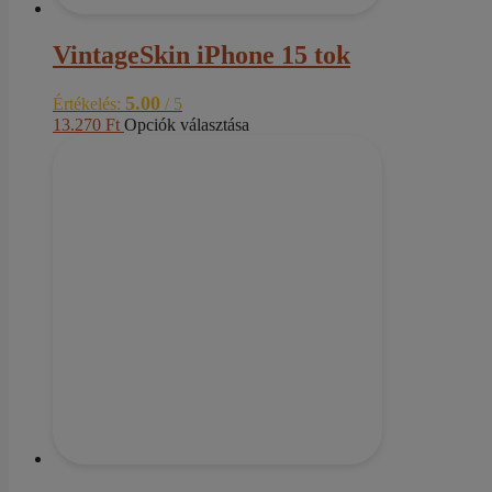
VintageSkin iPhone 15 tok
5.00
Értékelés:
/ 5
Ennek
13.270
Ft
Opciók választása
a
terméknek
több
variációja
van.
A
változatok
a
termékoldalon
választhatók
ki