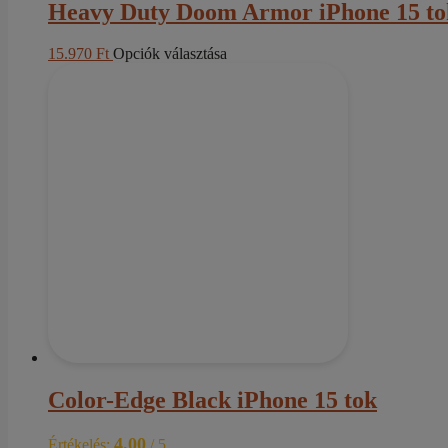
Heavy Duty Doom Armor iPhone 15 to
Ennek
15.970
Ft
Opciók választása
a
terméknek
több
variációja
van.
A
változatok
a
termékoldalon
választhatók
ki
Color-Edge Black iPhone 15 tok
4.00
Értékelés:
/ 5