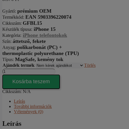
prémium OEM
Gyártó
:
EAN 5903396220074
Termékkód:
GFBL15
Cikkszám
:
iPhone 15
Készülék típusa
:
iPhone telefontokok
Kategória
:
áttetsző
, fekete
Szín
:
polikarbonát (PC) +
Anyag
:
thermoplastic polyurethane (TPU)
MagSafe,
kemény tok
Típus
:
Ajándék termék
Törlés
Glacier
FrostMag
Black
Kosárba teszem
iPhone
15
Cikkszám:
N/A
tok
Leírás
mennyiség
További információk
Vélemények (0)
Leírás