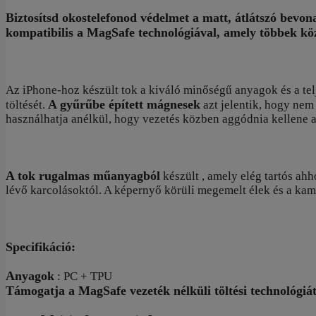
Biztosítsd okostelefonod védelmet a matt, átlátszó bevon
kompatibilis a MagSafe technológiával, amely többek közöt
Az iPhone-hoz készült tok a kiváló minőségű anyagok és a te
A gyűrűbe épített mágnesek
töltését.
azt jelentik, hogy nem 
használhatja anélkül, hogy vezetés közben aggódnia kellene a 
A tok rugalmas műanyagból
készült , amely elég tartós ahh
lévő karcolásoktól. A képernyő körüli megemelt élek és a kame
Specifikáció:
Anyagok
: PC +
TPU
Támogatja a MagSafe vezeték nélküli töltési technológiát