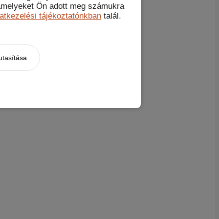
, amelyeket Ön adott meg számukra
atkezelési tájékoztatónkban
talál.
utasítása