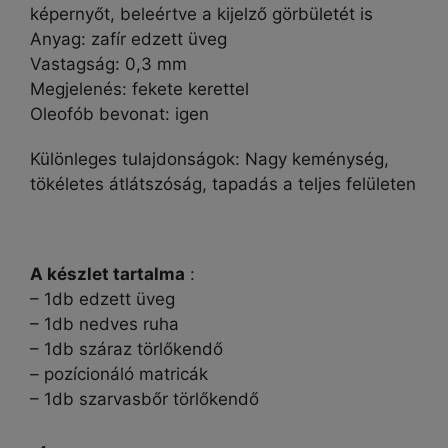
képernyőt, beleértve a kijelző görbületét is
Anyag: zafír edzett üveg
Vastagság: 0,3 mm
Megjelenés: fekete kerettel
Oleofób bevonat: igen
Különleges tulajdonságok: Nagy keménység,
tökéletes átlátszóság, tapadás a teljes felületen
A készlet tartalma
:
– 1db edzett üveg
– 1db nedves ruha
– 1db száraz törlőkendő
– pozícionáló matricák
– 1db szarvasbőr törlőkendő