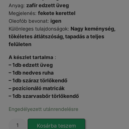
zafír edzett üveg
Anyag:
fekete kerettel
Megjelenés:
igen
Oleofób bevonat:
Nagy keménység,
Különleges tulajdonságok:
tökéletes átlátszóság, tapadás a teljes
felületen
A készlet tartalma
:
– 1db edzett üveg
– 1db nedves ruha
– 1db száraz törlőkendő
– pozícionáló matricák
– 1db szarvasbőr törlőkendő
Engedélyezett utánrendelésre
EXTRA
Kosárba teszem
HARD