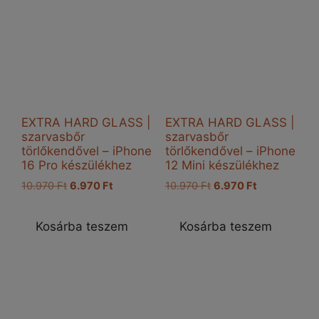
EXTRA HARD GLASS |
EXTRA HARD GLASS |
szarvasbőr
szarvasbőr
törlőkendővel – iPhone
törlőkendővel – iPhone
16 Pro készülékhez
12 Mini készülékhez
Original
Current
Original
Current
10.970
Ft
6.970
Ft
10.970
Ft
6.970
Ft
price
price
price
price
was:
is:
was:
is:
Kosárba teszem
Kosárba teszem
10.970 Ft.
6.970 Ft.
10.970 Ft.
6.970 Ft.