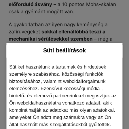
előforduló ásvány
– a 10 pontos Mohs-skálán
csak a gyémánt mögött van.
A gyakorlatban az ilyen nagy keménység a
zafírüvegeket
sokkal ellenállóbbá teszi a
mechanikai sérülésekkel szemben
– még a
mindennapi tárgyakkal, például késekkel vagy
Süti beállítások
kulcsokkal szembeni karcolásokkal szemben is.
A zafír további előnye a
nagy
Sütiket használunk a tartalmak és hirdetések
átlátszósága
. Telepítés után kiváló
személyre szabásához, közösségi funkciók
képvisszaadást és gyors érintési reakciót
biztosításához, valamint weboldalforgalmunk
biztosít, az oleofób bevonat pedig
elemzéséhez. Ezenkívül közösségi média-,
megakadályozza a csúnya ujjlenyomatok
hirdető- és elemező partnereinkkel megosztjuk az
kialakulását.
Ön weboldalhasználatra vonatkozó adatait, akik
kombinálhatják az adatokat más olyan adatokkal,
A teljes ragasztófelületnek
köszönhetően az
amelyeket Ön adott meg számukra vagy az Ön
üveg felülről lefelé tökéletesen tapad, és
által használt más szolgáltatásokból gyűjtöttek.