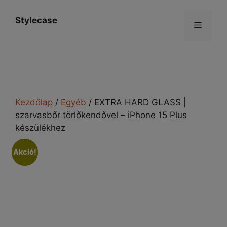
Kilépés
a
Stylecase
Menü
tartalomba
Kezdőlap
/
Egyéb
/ EXTRA HARD GLASS |
szarvasbőr törlőkendővel – iPhone 15 Plus
készülékhez
Akció!