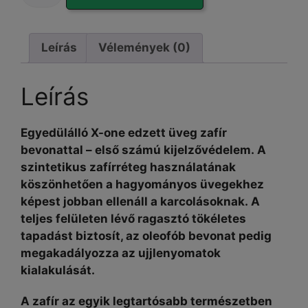
GLASS
|
Leírás
Vélemények (0)
szarvasbőr
törlőkendővel
-
Leírás
iPhone
15
Egyedülálló X-one edzett üveg zafír
Plus
bevonattal – első számú kijelzővédelem. A
készülékhez
szintetikus zafírréteg használatának
mennyiség
köszönhetően a hagyományos üvegekhez
képest jobban ellenáll a karcolásoknak. A
teljes felületen lévő ragasztó tökéletes
tapadást biztosít, az oleofób bevonat pedig
megakadályozza az ujjlenyomatok
kialakulását.
A zafír az egyik legtartósabb természetben