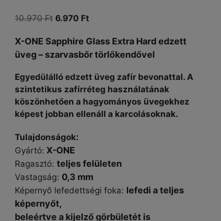
Original
Current
10.970
Ft
6.970
Ft
price
price
X-ONE Sapphire Glass Extra Hard edzett
was:
is:
üveg – szarvasbőr törlőkendővel
10.970 Ft.
6.970 Ft.
Egyedülálló edzett üveg zafír bevonattal. A
szintetikus zafírréteg használatának
köszönhetően a hagyományos üvegekhez
képest jobban ellenáll a karcolásoknak.
:
Tulajdonságok
X-ONE
Gyártó:
teljes felületen
Ragasztó:
0,3 mm
Vastagság:
lefedi a teljes
Képernyő lefedettségi foka:
képernyőt,
beleértve a kijelző görbületét is