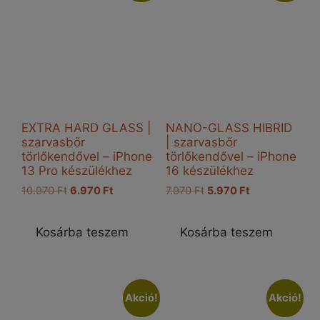
EXTRA HARD GLASS |
NANO-GLASS HIBRID
szarvasbőr
| szarvasbőr
törlőkendővel – iPhone
törlőkendővel – iPhone
13 Pro készülékhez
16 készülékhez
Original
Current
Original
Current
10.970
Ft
6.970
Ft
7.970
Ft
5.970
Ft
price
price
price
price
was:
is:
was:
is:
Kosárba teszem
Kosárba teszem
10.970 Ft.
6.970 Ft.
7.970 Ft.
5.970 Ft.
Akció!
Akció!