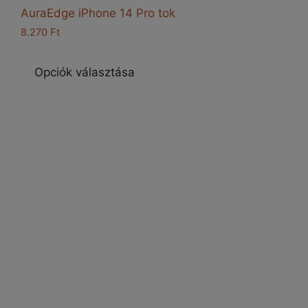
AuraEdge iPhone 14 Pro tok
8.270
Ft
Ennek
a
Opciók választása
terméknek
több
variációja
van.
A
változatok
a
termékoldalon
választhatók
ki