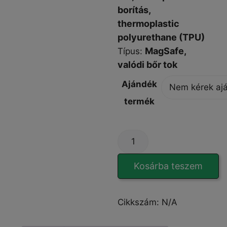
borítás,
thermoplastic
polyurethane (TPU)
MagSafe,
Típus
:
valódi bőr tok
Ajándék
termék
EleganzaCover
iPhone
14
Kosárba teszem
Pro
tok
mennyiség
Cikkszám:
N/A