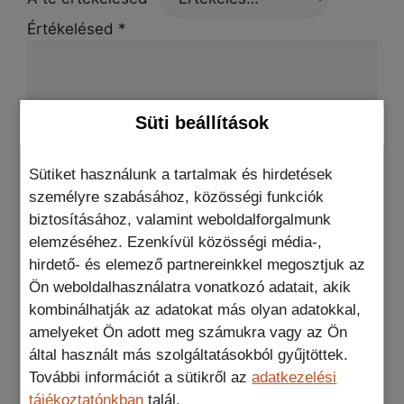
Értékelésed
*
Süti beállítások
Név
*
Sütiket használunk a tartalmak és hirdetések
személyre szabásához, közösségi funkciók
biztosításához, valamint weboldalforgalmunk
E-mail
*
elemzéséhez. Ezenkívül közösségi média-,
hirdető- és elemező partnereinkkel megosztjuk az
Ön weboldalhasználatra vonatkozó adatait, akik
A nevem, e-mail címem, és weboldalcímem
kombinálhatják az adatokat más olyan adatokkal,
mentése a böngészőben a következő
amelyeket Ön adott meg számukra vagy az Ön
hozzászólásomhoz.
által használt más szolgáltatásokból gyűjtöttek.
További információt a sütikről az
adatkezelési
tájékoztatónkban
talál.