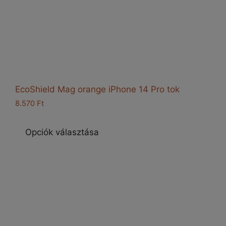
EcoShield Mag orange iPhone 14 Pro tok
8.570
Ft
Ennek
a
Opciók választása
terméknek
több
variációja
van.
A
változatok
a