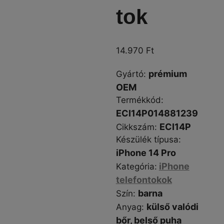
tok
14.970
Ft
prémium
Gyártó
:
OEM
Termékkód:
ECI14P014881239
ECI14P
Cikkszám
:
Készülék típusa
:
iPhone 14 Pro
iPhone
Kategória
:
telefontokok
barna
Szín
:
külső valódi
Anyag:
bőr, belső puha