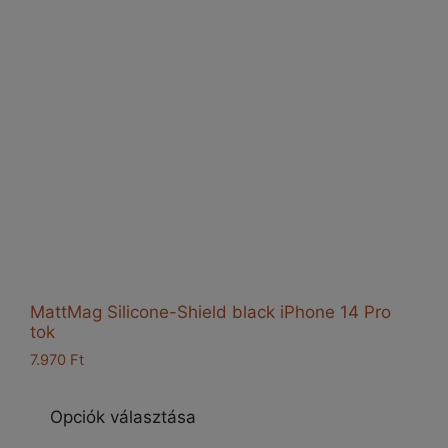
termékoldalon
választhatók
ki
MattMag Silicone-Shield black iPhone 14 Pro
tok
7.970
Ft
Ennek
a
Opciók választása
terméknek