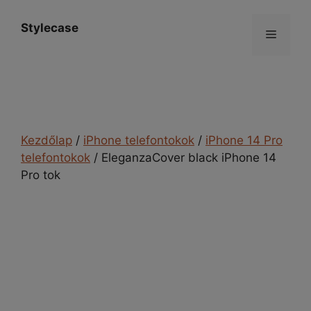
Kilépés
a
Stylecase
Menü
tartalomba
Kezdőlap
/
iPhone telefontokok
/
iPhone 14 Pro
telefontokok
/ EleganzaCover black iPhone 14
Pro tok