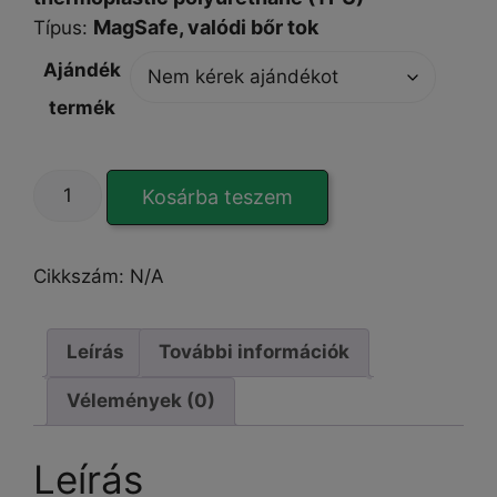
MagSafe,
valódi bőr tok
Típus
:
Ajándék
termék
EleganzaCover
Kosárba teszem
black
iPhone
14
Cikkszám:
N/A
Pro
tok
mennyiség
Leírás
További információk
Vélemények (0)
Leírás