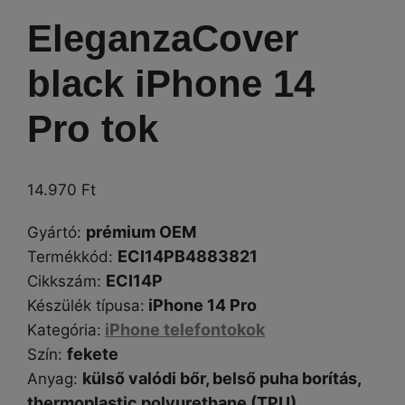
EleganzaCover
black iPhone 14
Pro tok
14.970
Ft
prémium OEM
Gyártó
:
ECI14PB4883821
Termékkód:
ECI14P
Cikkszám
:
iPhone 14 Pro
Készülék típusa
:
iPhone telefontokok
Kategória
:
fekete
Szín
:
külső valódi bőr, belső puha borítás,
Anyag:
thermoplastic polyurethane (TPU)