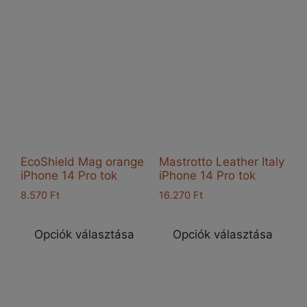
variációja
vari
van.
van
A
A
változatok
vál
a
a
termékoldalon
ter
választhatók
vál
ki
ki
EcoShield Mag orange
Mastrotto Leather Italy
iPhone 14 Pro tok
iPhone 14 Pro tok
8.570
Ft
16.270
Ft
Ennek
Enn
a
a
Opciók választása
Opciók választása
terméknek
ter
több
töb
variációja
vari
van.
van