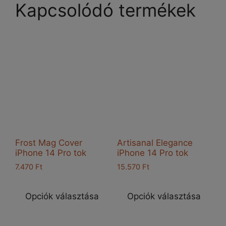
Kapcsolódó termékek
Frost Mag Cover
Artisanal Elegance
iPhone 14 Pro tok
iPhone 14 Pro tok
7.470
Ft
15.570
Ft
Ennek
Enn
a
a
Opciók választása
Opciók választása
terméknek
ter
több
töb