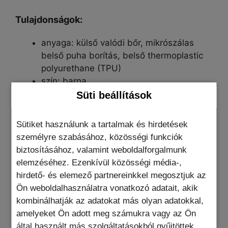
Tulajdonságok:
anyaga: külső valódi bőr, mikrószálas
belső puha borítás, belső thermoplastic
polyurethane (TPU)
szín: barna
vezeték nélküli töltés: igen (MagSafe)
Süti beállítások
kamera védelem: nincs, megemelt
kamerasziget védelem
Sütiket használunk a tartalmak és hirdetések
csomag tartalma: 1db EleganzaCover
személyre szabásához, közösségi funkciók
iPhone telefontok
biztosításához, valamint weboldalforgalmunk
elemzéséhez. Ezenkívül közösségi média-,
További információk
hirdető- és elemező partnereinkkel megosztjuk az
Ön weboldalhasználatra vonatkozó adatait, akik
kombinálhatják az adatokat más olyan adatokkal,
Ajándék termék
amelyeket Ön adott meg számukra vagy az Ön
által használt más szolgáltatásokból gyűjtöttek.