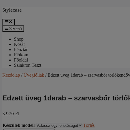
Kilépés
a
Stylecase
tartalomba
Menü
Menü
Shop
Kosár
Pénztár
Fiókom
Főoldal
Szinkron Teszt
Kezdőlap
/
Üvegfóliák
/ Edzett üveg 1darab – szarvasbőr törlőkendőv
Edzett üveg 1darab – szarvasbőr törl
3.970
Ft
Készülék modell
Törlés