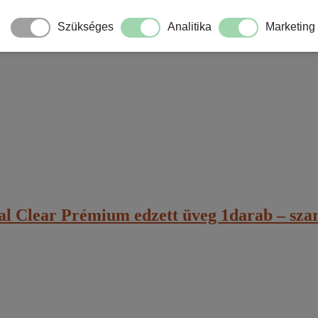
Szükséges
Analitika
Marketing
l Clear Prémium edzett üveg 1darab – szar