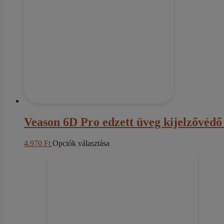
A
változatok
a
termékoldalon
választhatók
ki
Veason 6D Pro edzett üveg kijelzővédő
Ennek
4.970
Ft
Opciók választása
a
terméknek
több
variációja
van.
A
változatok
a
termékoldalon