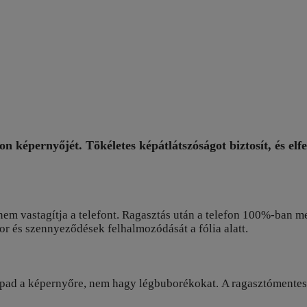
n képernyőjét. Tökéletes képátlátszóságot biztosít, és elf
em vastagítja a telefont. Ragasztás után a telefon 100%-ban meg
r és szennyeződések felhalmozódását a fólia alatt.
apad a képernyőre, nem hagy légbuborékokat. A ragasztómentes 