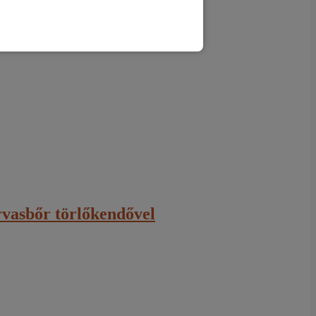
vasbőr törlőkendővel