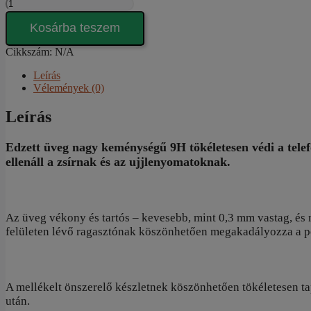
Edzett
üveg
1darab
Kosárba teszem
-
szarvasbőr
Cikkszám:
N/A
törlőkendővel
Leírás
mennyiség
Vélemények (0)
Leírás
Edzett üveg nagy keménységű 9H tökéletesen védi a telefo
ellenáll a zsírnak és az ujjlenyomatoknak.
Az üveg vékony és tartós – kevesebb, mint 0,3 mm vastag, és n
felületen lévő ragasztónak köszönhetően megakadályozza a po
A mellékelt önszerelő készletnek köszönhetően tökéletesen t
után.