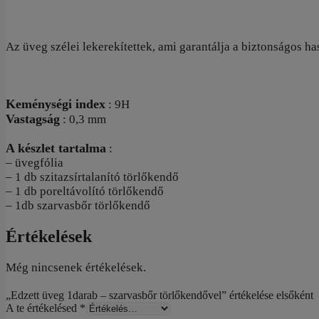
Az üveg szélei lekerekítettek, ami garantálja a biztonságos ha
Keménységi index
: 9H
Vastagság
: 0,3 mm
A készlet tartalma
:
– üvegfólia
– 1 db szitazsírtalanító törlőkendő
– 1 db poreltávolító törlőkendő
– 1db szarvasbőr törlőkendő
Értékelések
Még nincsenek értékelések.
„Edzett üveg 1darab – szarvasbőr törlőkendővel” értékelése elsőként
A te értékelésed
*