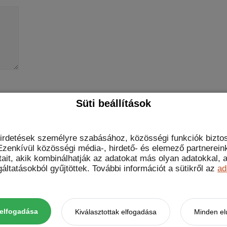
Süti beállítások
gészőben a következő hozzászólásomhoz.
hirdetések személyre szabásához, közösségi funkciók biztos
zenkívül közösségi média-, hirdető- és elemező partnerein
tait, akik kombinálhatják az adatokat más olyan adatokkal
áltatásokból gyűjtöttek. További információt a sütikről az
ad
t data is processed.
elfogadása
Kiválasztottak elfogadása
Minden el