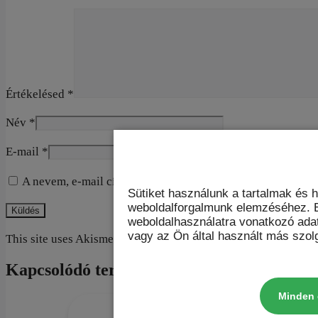
Értékelésed
*
Név
*
E-mail
*
A nevem, e-mail címem, és weboldalcímem mentése a bön
Sütiket használunk a tartalmak és 
weboldalforgalmunk elemzéséhez. E
weboldalhasználatra vonatkozó ada
vagy az Ön által használt más szolg
This site uses Akismet to reduce spam.
Learn how your commen
Kapcsolódó termékek
Minden 