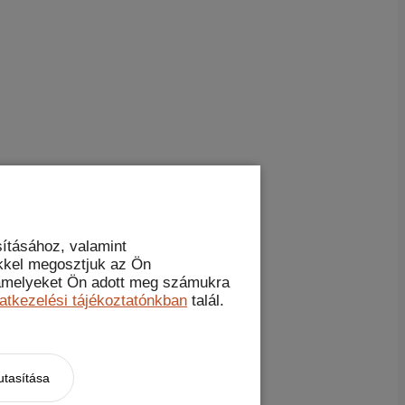
ításához, valamint
kkel megosztjuk az Ön
, amelyeket Ön adott meg számukra
atkezelési tájékoztatónkban
talál.
utasítása