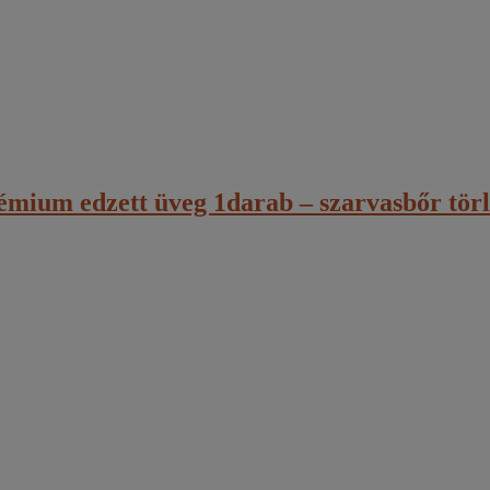
mium edzett üveg 1darab – szarvasbőr tör