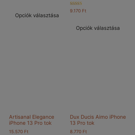
Ennek
Értékelés:
9.170
Ft
a
5.00
Opciók választása
Enn
/ 5
terméknek
a
Opciók választása
több
ter
variációja
töb
van.
vari
A
van
változatok
A
a
vál
termékoldalon
a
választhatók
ter
ki
vál
ki
Artisanal Elegance
Dux Ducis Aimo iPhone
iPhone 13 Pro tok
13 Pro tok
15.570
Ft
8.770
Ft