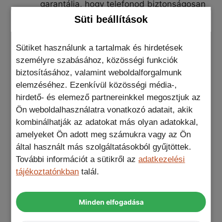
garantálja, hogy telefonod biztonságosan
a helyén marad, legyen az autós tartó
Süti beállítások
vagy akár az asztalod.
Sütiket használunk a tartalmak és hirdetések
Dizájn, amely elvarázsol:
Az ökológiai
személyre szabásához, közösségi funkciók
bőr elegáns színei és tapintása egy
biztosításához, valamint weboldalforgalmunk
csipetnyi luxust visz a mindennapokba. A
elemzéséhez. Ezenkívül közösségi média-,
finom részletek és a precíz kialakítás
hirdető- és elemező partnereinkkel megosztjuk az
nemcsak széppé, hanem kényelmes
Ön weboldalhasználatra vonatkozó adatait, akik
fogásúvá is teszik ezt a tokot. Minden
kombinálhatják az adatokat más olyan adatokkal,
szeglet, minden illeszkedés pontosan
amelyeket Ön adott meg számukra vagy az Ön
passzol a készülék borításához.
által használt más szolgáltatásokból gyűjtöttek.
További információt a sütikről az
adatkezelési
Megbízható védelem:
Az élet tele van
tájékoztatónkban
talál.
meglepetésekkel, és bár sokuk kellemes,
néhányuk kevésbé az. De a MagSafe
ecobőr fekete telefontok termékkel nem
Minden elfogadása
kell többé aggódnod a váratlan sérülések