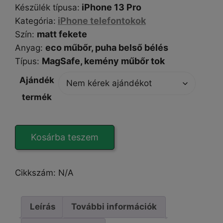
iPhone 13 Pro
Készülék típusa
:
iPhone telefontokok
Kategória
:
matt fekete
Szín
:
eco műbőr, puha belső bélés
Anyag:
MagSafe,
kemény műbőr tok
Típus
:
Ajándék
termék
EcoShield
Kosárba teszem
Mag
black
iPhone
Cikkszám:
N/A
13
Pro
tok
Leírás
További információk
mennyiség