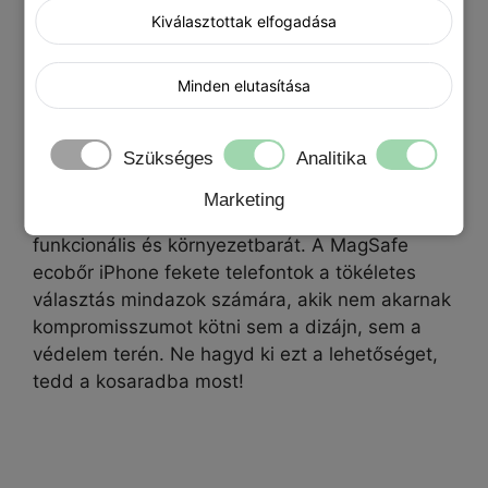
miatt. A prémium minőségű anyagok és a
Kiválasztottak elfogadása
gondos kialakítás garantálják, hogy a
telefonod készen áll minden kihívásra,
legyen az egy esetleges leejtés vagy egy
Minden elutasítása
apró karcolás.
Szükséges
Analitika
Marketing
Egy tok, ami minden igényt kielégít: stílusos,
funkcionális és környezetbarát. A MagSafe
ecobőr iPhone fekete telefontok a tökéletes
választás mindazok számára, akik nem akarnak
kompromisszumot kötni sem a dizájn, sem a
védelem terén. Ne hagyd ki ezt a lehetőséget,
tedd a kosaradba most!