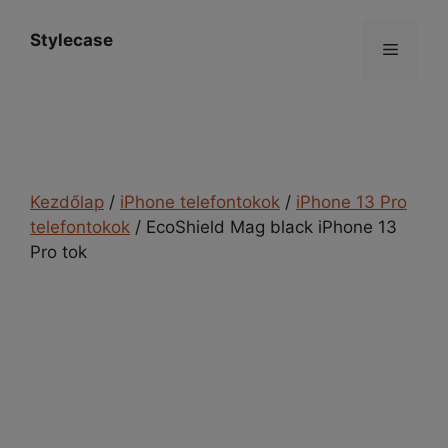
Kilépés
a
Stylecase
Menü
tartalomba
Kezdőlap
/
iPhone telefontokok
/
iPhone 13 Pro
telefontokok
/ EcoShield Mag black iPhone 13
Pro tok