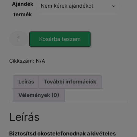
Ajándék
termék
Color-
Kosárba teszem
Edge
Black
iPhone
Cikkszám:
N/A
15
Plus
tok
Leírás
További információk
mennyiség
Vélemények (0)
Leírás
Biztosítsd okostelefonodnak a kivételes