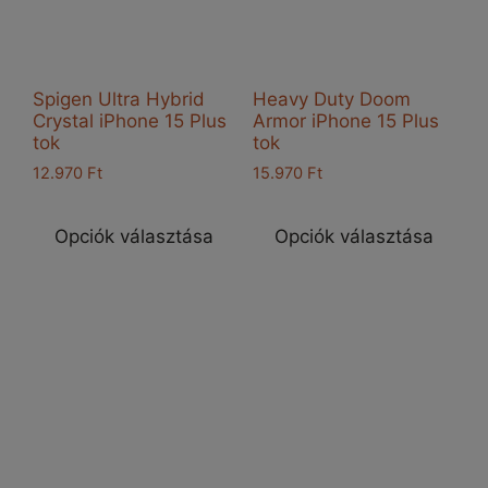
Spigen Ultra Hybrid
Heavy Duty Doom
Crystal iPhone 15 Plus
Armor iPhone 15 Plus
tok
tok
12.970
Ft
15.970
Ft
Ennek
Enn
a
a
Opciók választása
Opciók választása
terméknek
ter
több
töb
variációja
vari
van.
van
A
A
változatok
vál
a
a
termékoldalon
ter
választhatók
vál