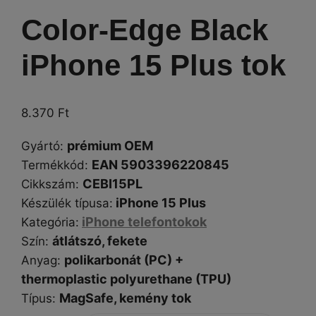
Color-Edge Black
iPhone 15 Plus tok
8.370
Ft
prémium OEM
Gyártó
:
EAN 5903396220845
Termékkód:
CEBI15PL
Cikkszám
:
iPhone 15 Plus
Készülék típusa
:
iPhone telefontokok
Kategória
:
átlátszó, fekete
Szín
:
polikarbonát (PC) +
Anyag
:
thermoplastic polyurethane (TPU)
MagSafe,
kemény tok
Típus
: