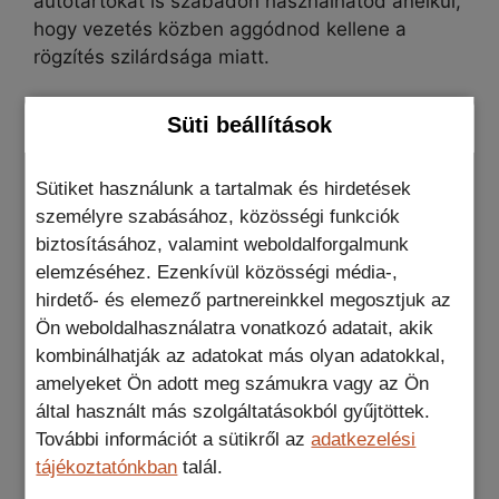
autótartókat is szabadon használhatod anélkül,
hogy vezetés közben aggódnod kellene a
rögzítés szilárdsága miatt.
Süti beállítások
A tok rugalmas műanyagból
készült , amely
elég tartós ahhoz, hogy sokáig
Sütiket használunk a tartalmak és hirdetések
Megvédi a telefont a magasból való
személyre szabásához, közösségi funkciók
kitartson.
biztosításához, valamint weboldalforgalmunk
leesés nemkívánatos hatásaitól
, valamint a
elemzéséhez. Ezenkívül közösségi média-,
sima felületen lévő karcolásoktól. A képernyő
hirdető- és elemező partnereinkkel megosztjuk az
körül színes, emelt élek és a beépített
Ön weboldalhasználatra vonatkozó adatait, akik
kamerasziget esztétikus karaktert ad az
kombinálhatják az adatokat más olyan adatokkal,
átlátszó fedőrétegnek. Ezenkívül védik az
amelyeket Ön adott meg számukra vagy az Ön
okostelefon széleit.
által használt más szolgáltatásokból gyűjtöttek.
További információt a sütikről az
adatkezelési
tájékoztatónkban
talál.
Specifikáció: