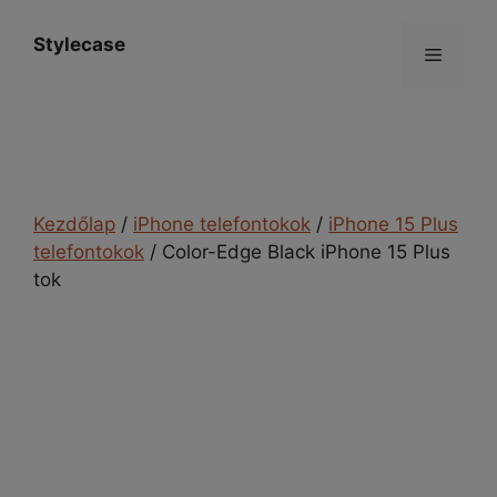
Kilépés
a
Stylecase
Menü
tartalomba
Kezdőlap
/
iPhone telefontokok
/
iPhone 15 Plus
telefontokok
/ Color-Edge Black iPhone 15 Plus
tok