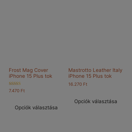
Frost Mag Cover
Mastrotto Leather Italy
iPhone 15 Plus tok
iPhone 15 Plus tok
16.270
Ft
Értékelés:
7.470
Ft
Enn
5.00
Ennek
/ 5
a
Opciók választása
a
Opciók választása
ter
terméknek
töb
több
vari
variációja
van