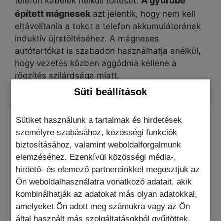
A gyűrűbe
telefon kábelek nélküli töltését.
épített mágnesek
azt jelentik, hogy nem kell
eltávolítania a tokot a telefon akkumulátorának
induktív újratöltéséhez. A mágneses
autótartókat is szabadon használhatja anélkül,
hogy vezetés közben aggódnia kellene a
rögzítés szilárdsága miatt.
Süti beállítások
Sütiket használunk a tartalmak és hirdetések
A tok rugalmas műanyagból
készült , amely
személyre szabásához, közösségi funkciók
elég tartós ahhoz, hogy sokáig
biztosításához, valamint weboldalforgalmunk
Megvédi a telefont a magasból való
kitartson.
elemzéséhez. Ezenkívül közösségi média-,
leesés nemkívánatos hatásaitól
, valamint a
hirdető- és elemező partnereinkkel megosztjuk az
sima felületen lévő karcolásoktól. A képernyő
Ön weboldalhasználatra vonatkozó adatait, akik
körül megemelt élek, amelyek az okostelefon
kombinálhatják az adatokat más olyan adatokkal,
széleit takarják, és a teljesen beépített
amelyeket Ön adott meg számukra vagy az Ön
kamerasziget esztétikus karaktert ad a matt
által használt más szolgáltatásokból gyűjtöttek.