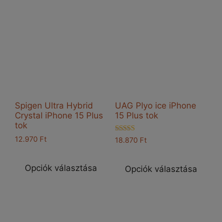
van.
A
A
vál
változatok
a
a
ter
termékoldalon
vál
választhatók
ki
ki
Spigen Ultra Hybrid
UAG Plyo ice iPhone
Crystal iPhone 15 Plus
15 Plus tok
tok
Értékelés:
12.970
Ft
18.870
Ft
5.00
Ennek
Enn
/ 5
a
a
Opciók választása
Opciók választása
terméknek
ter
több
töb
variációja
vari
van.
van