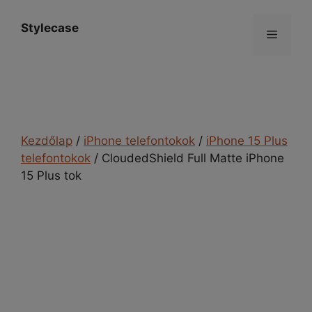
Kilépés
a
Stylecase
Menü
tartalomba
Kezdőlap
/
iPhone telefontokok
/
iPhone 15 Plus
telefontokok
/ CloudedShield Full Matte iPhone
15 Plus tok