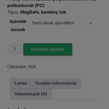
polikarbonát (PC)
MagSafe,
kemény tok
Típus
:
Ajándék
termék
CloudedShield
Kosárba teszem
Full
Matte
iPhone
Cikkszám:
N/A
15
Plus
tok
Leírás
További információk
mennyiség
Vélemények (0)