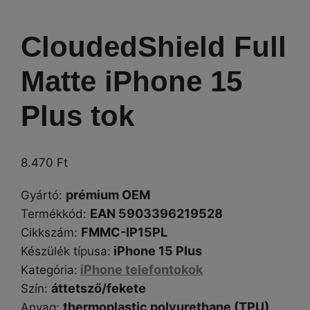
CloudedShield Full
Matte iPhone 15
Plus tok
8.470
Ft
prémium OEM
Gyártó
:
EAN 5903396219528
Termékkód:
FMMC-IP15PL
Cikkszám
:
iPhone 15 Plus
Készülék típusa
:
iPhone telefontokok
Kategória
:
áttetsző/fekete
Szín
:
thermoplastic polyurethane (TPU),
Anyag: