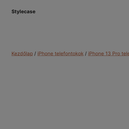
Kilépés
a
Stylecase
tartalomba
Kezdőlap
/
iPhone telefontokok
/
iPhone 13 Pro tel