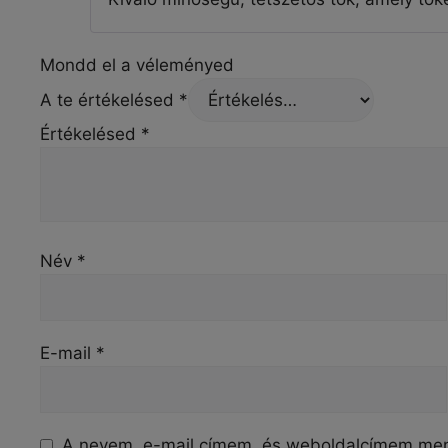
Mondd el a véleményed
A te értékelésed
*
Értékelésed
*
Név
*
E-mail
*
A nevem, e-mail címem, és weboldalcímem me