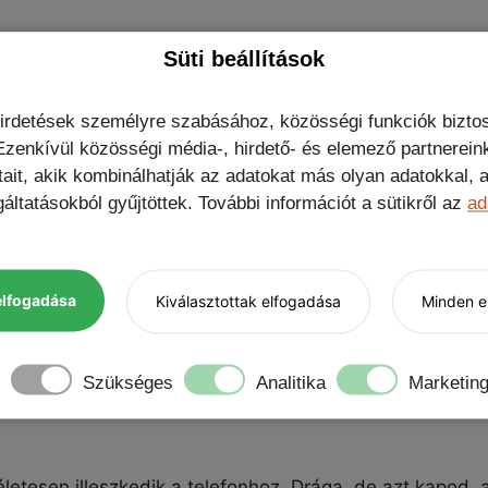
Süti beállítások
ing USB-C kábel, Nem kérek ajándékot, Protector 9H kam
hirdetések személyre szabásához, közösségi funkciók biztos
zenkívül közösségi média-, hirdető- és elemező partnerein
tait, akik kombinálhatják az adatokat más olyan adatokkal
áltatásokból gyűjtöttek. További információt a sütikről az
ad
e 13 Pro tok
termékről 2 ér
elfogadása
Kiválasztottak elfogadása
Minden el
 mágnes kicsit gyenge.
Szükséges
Analitika
Marketin
letesen illeszkedik a telefonhoz. Drága, de azt kapod, a