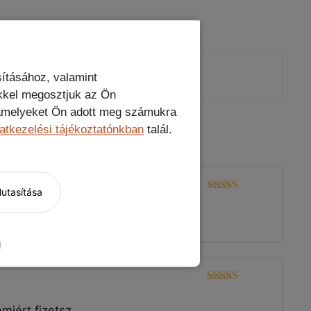
eravédő
ításához, valamint
kkel megosztjuk az Ön
, amelyeket Ön adott meg számukra
atkezelési tájékoztatónkban
talál.
tékelés
utasítása
Értékelés:
4
/ 5
g
5
Értékelés:
/ 5
miért fizetsz.