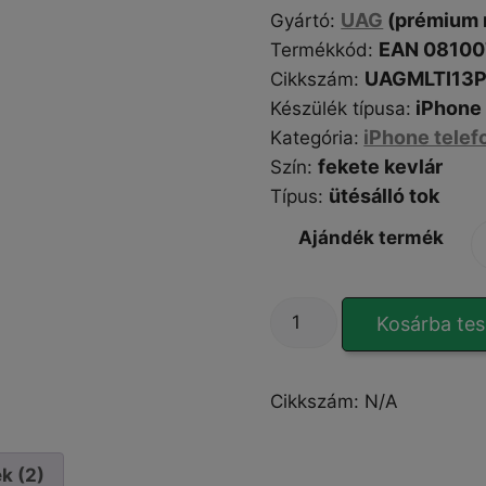
alapján
UAG
(prémium 
Gyártó
:
EAN 0810
Termékkód:
UAGMLTI13
Cikkszám
:
iPhone 
Készülék típusa
:
iPhone telef
Kategória
:
fekete kevlár
Szín
:
ütésálló tok
Típus
:
Ajándék termék
UAG
Kosárba te
Metropolis
LT
iPhone
Cikkszám:
N/A
13
Pro
tok
k (2)