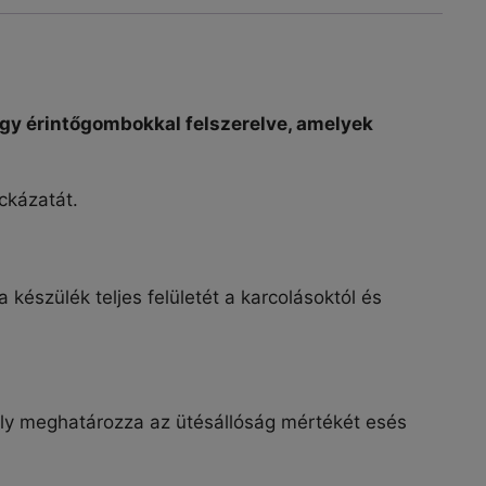
agy érintőgombokkal felszerelve, amelyek
ckázatát.
 készülék teljes felületét a karcolásoktól és
y meghatározza az ütésállóság mértékét esés