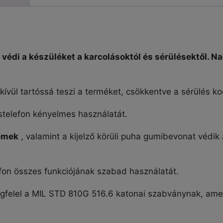
mennyiség
 védi a készüléket a karcolásoktól és sérülésektől. N
ívül tartóssá teszi a terméket, csökkentve a sérülés ko
ostelefon kényelmes használatát.
lemek
, valamint a kijelző körüli puha gumibevonat védik a
efon összes funkciójának szabad használatát.
gfelel a
MIL
STD
810G 516.6 katonai szabványnak, amel