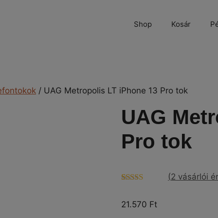
Shop
Kosár
Pé
efontokok
/ UAG Metropolis LT iPhone 13 Pro tok
UAG Metro
Pro tok
(
2
vásárlói é
Értékelés
2
4.50
az 5-
21.570
Ft
ből,
értékelés