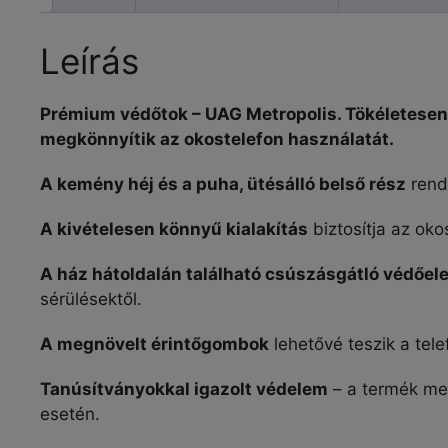
Leírás
Prémium védőtok –
UAG
Metropolis. Tökéletesen
megkönnyítik az okostelefon használatát.
A kemény héj és a puha, ütésálló belső rész
rendk
A kivételesen könnyű kialakítás
biztosítja az ok
A ház hátoldalán található csúszásgátló védőe
sérülésektől.
A megnövelt érintőgombok
lehetővé teszik a tel
Tanúsítványokkal igazolt védelem
– a termék me
esetén.