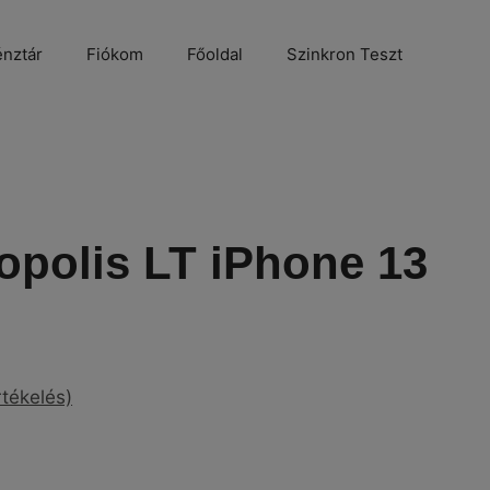
nztár
Fiókom
Főoldal
Szinkron Teszt
polis LT iPhone 13
rtékelés)