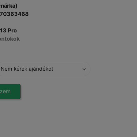
márka)
070363468
P
13 Pro
ontokok
szem