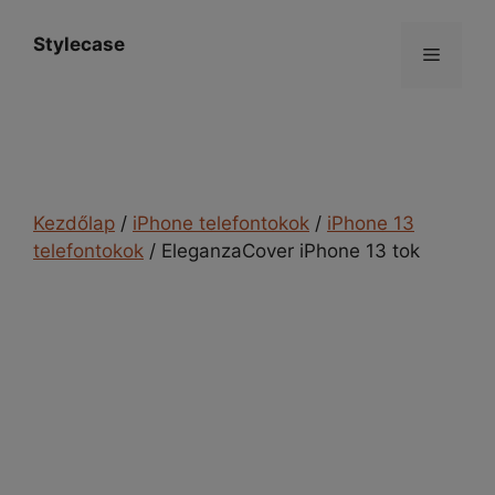
Kilépés
a
Stylecase
Menü
tartalomba
Kezdőlap
/
iPhone telefontokok
/
iPhone 13
telefontokok
/ EleganzaCover iPhone 13 tok