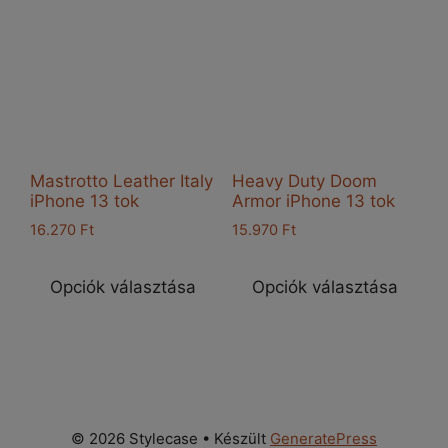
A
vál
változatok
a
a
ter
termékoldalon
vál
választhatók
ki
ki
Mastrotto Leather Italy
Heavy Duty Doom
iPhone 13 tok
Armor iPhone 13 tok
16.270
Ft
15.970
Ft
Ennek
Enn
a
a
Opciók választása
Opciók választása
terméknek
ter
több
töb
variációja
vari
van.
van
A
A
változatok
vál
© 2026 Stylecase
• Készült
GeneratePress