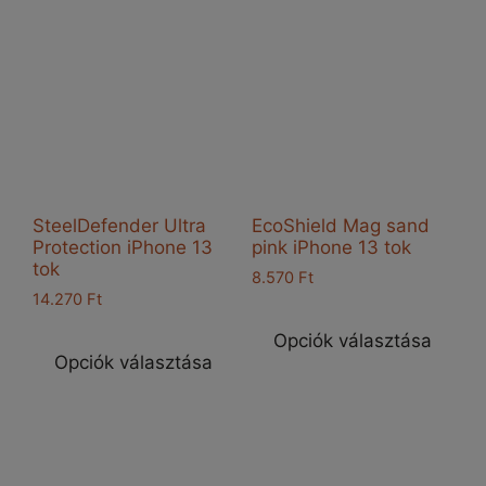
SteelDefender Ultra
EcoShield Mag sand
Protection iPhone 13
pink iPhone 13 tok
tok
8.570
Ft
14.270
Ft
Enn
Ennek
a
Opciók választása
a
Opciók választása
ter
terméknek
töb
több
vari
variációja
van
van.
A