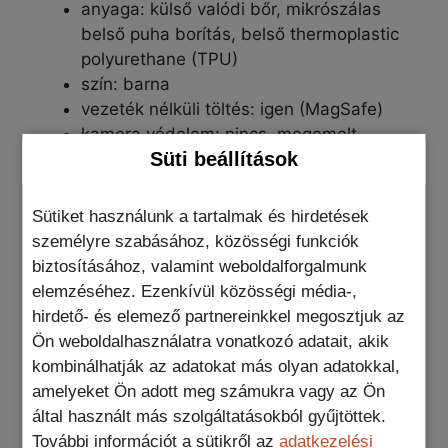
anyaga: külső valódi bőr, mikrószálas
belső puha borítás, belső thermoplastic
polyurethane (TPU)
szín: barna
vezeték nélküli töltés: igen (MagSafe)
kamera védelem: nincs, megemelt
Süti beállítások
kamerasziget védelem
csomag tartalma: 1db EleganzaCover
iPhone telefontok
Sütiket használunk a tartalmak és hirdetések
személyre szabásához, közösségi funkciók
További információk
biztosításához, valamint weboldalforgalmunk
elemzéséhez. Ezenkívül közösségi média-,
hirdető- és elemező partnereinkkel megosztjuk az
Ajándék termék
Ön weboldalhasználatra vonatkozó adatait, akik
kombinálhatják az adatokat más olyan adatokkal,
Blue Star PD fali töltő, Lightning USB-C kábel,
amelyeket Ön adott meg számukra vagy az Ön
Nem kérek ajándékot, Protector 9H
által használt más szolgáltatásokból gyűjtöttek.
kameravédő
További információt a sütikről az
adatkezelési