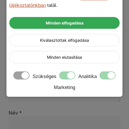
tájékoztatónkban
talál.
Értékelések
Minden elfogadása
Még nincsenek értékelések.
Kiválasztottak elfogadása
„EleganzaCover iPhone 13 tok” értékelése
elsőként
Minden elutasítása
A te értékelésed
*
Értékelésed
*
Szükséges
Analitika
Marketing
Név
*