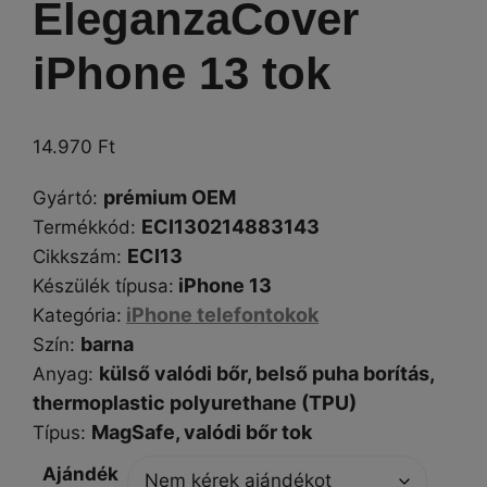
EleganzaCover
iPhone 13 tok
14.970
Ft
prémium OEM
Gyártó
:
ECI130214883143
Termékkód:
ECI13
Cikkszám
:
iPhone 13
Készülék típusa
:
iPhone telefontokok
Kategória
:
barna
Szín
:
külső valódi bőr, belső puha borítás,
Anyag:
thermoplastic polyurethane (TPU)
MagSafe,
valódi bőr tok
Típus
:
Ajándék