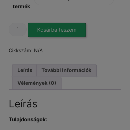
termék
EleganzaCover
Kosárba teszem
iPhone
13
tok
Cikkszám:
N/A
mennyiség
Leírás
További információk
Vélemények (0)
Leírás
Tulajdonságok: