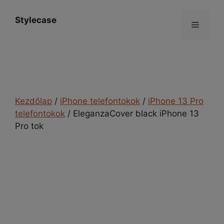
Kilépés
a
Stylecase
Menü
tartalomba
Kezdőlap
/
iPhone telefontokok
/
iPhone 13 Pro
telefontokok
/ EleganzaCover black iPhone 13
Pro tok