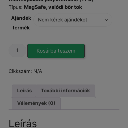
MagSafe,
valódi bőr tok
Típus
:
Ajándék
termék
EleganzaCover
Kosárba teszem
black
iPhone
13
Cikkszám:
N/A
Pro
tok
mennyiség
Leírás
További információk
Vélemények (0)
Leírás