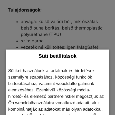
Tulajdonságok:
anyaga: külső valódi bőr, mikrószálas
belső puha borítás, belső thermoplastic
polyurethane (TPU)
szín: barna
vezeték nélküli töltés: igen (MagSafe)
kamera védelem: nincs, megemelt
Süti beállítások
kamerasziget védelem
csomag tartalma: 1db EleganzaCover
Sütiket használunk a tartalmak és hirdetések
iPhone telefontok
személyre szabásához, közösségi funkciók
biztosításához, valamint weboldalforgalmunk
További információk
elemzéséhez. Ezenkívül közösségi média-,
hirdető- és elemező partnereinkkel megosztjuk az
Ön weboldalhasználatra vonatkozó adatait, akik
Ajándék termék
kombinálhatják az adatokat más olyan adatokkal,