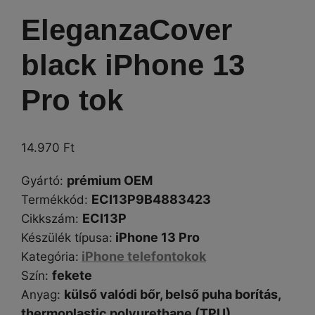
EleganzaCover
black iPhone 13
Pro tok
14.970
Ft
prémium OEM
Gyártó
:
ECI13P9B4883423
Termékkód:
ECI13P
Cikkszám
:
iPhone 13 Pro
Készülék típusa
:
iPhone telefontokok
Kategória
:
fekete
Szín
:
külső valódi bőr, belső puha borítás,
Anyag:
thermoplastic polyurethane (TPU)