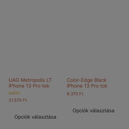
ter
variációja
töb
van.
vari
A
van
változatok
A
a
vál
termékoldalon
a
választhatók
ter
ki
vál
ki
UAG Metropolis LT
Color-Edge Black
iPhone 13 Pro tok
iPhone 13 Pro tok
8.370
Ft
Értékelés:
21.570
Ft
Enn
4.50
Ennek
/ 5
a
Opciók választása
a
Opciók választása
ter
terméknek
töb