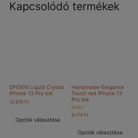
Kapcsolódó termékek
SPIGEN Liquid Crystal
Handmade-Elegance
iPhone 13 Pro tok
Touch red iPhone 13
Pro tok
12.970
Ft
Ennek
Értékelés:
9.170
Ft
a
5.00
Opciók választása
Enn
/ 5
terméknek
a
Opciók választása
több