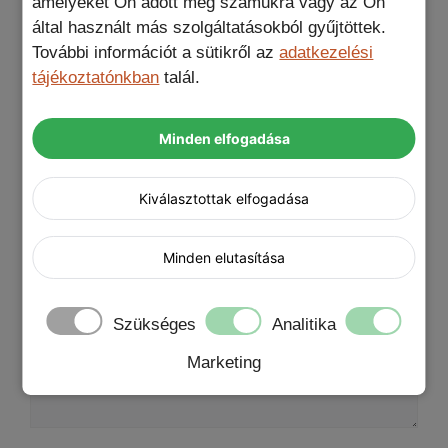
Blue Star PD fali töltő, Lightning USB-C kábel,
amelyeket Ön adott meg számukra vagy az Ön
Nem kérek ajándékot, Protector 9H
által használt más szolgáltatásokból gyűjtöttek.
kameravédő
További információt a sütikről az
adatkezelési
tájékoztatónkban
talál.
Értékelések
Minden elfogadása
Kiválasztottak elfogadása
Még nincsenek értékelések.
„EleganzaCover black iPhone 13 Pro tok”
Minden elutasítása
értékelése elsőként
A te értékelésed
*
Szükséges
Analitika
Értékelésed
*
Marketing