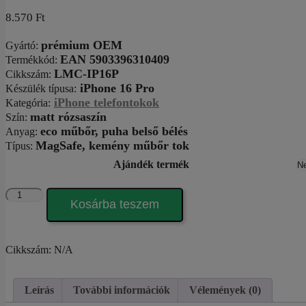
8.570
Ft
prémium OEM
Gyártó
:
EAN 5903396310409
Termékkód:
LMC-IP16P
Cikkszám
:
iPhone 16 Pro
Készülék típusa
:
iPhone telefontokok
Kategória
:
matt rózsaszín
Szín
:
eco műbőr, puha belső bélés
Anyag:
MagSafe,
kemény műbőr tok
Típus
:
Ajándék termék
EcoShield
Kosárba teszem
Mag
sand
pink
iPhone
Cikkszám:
N/A
16
Pro
tok
Leírás
További információk
Vélemények (0)
mennyiség