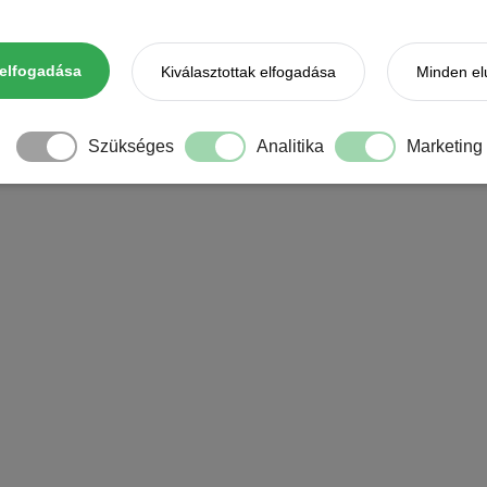
elfogadása
Kiválasztottak elfogadása
Minden el
Szükséges
Analitika
Marketing