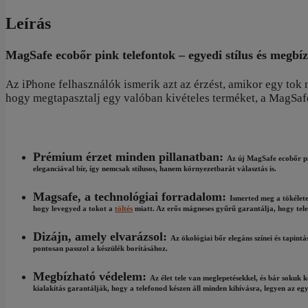
Leírás
MagSafe ecobőr pink telefontok – egyedi stílus és megbí
Az iPhone felhasználók ismerik azt az érzést, amikor egy tok 
hogy megtapasztalj egy valóban kivételes terméket, a MagSaf
Prémium érzet minden pillanatban:
Az új MagSafe ecobőr pin
eleganciával bír, így nemcsak stílusos, hanem környezetbarát választás is.
Magsafe, a technológiai forradalom:
Ismerted meg a tökélete
hogy levegyed a tokot a
töltés
miatt. Az erős mágneses gyűrű garantálja, hogy tele
Dizájn, amely elvarázsol:
Az ökológiai bőr elegáns színei és tapint
pontosan passzol a készülék borításához.
Megbízható védelem:
Az élet tele van meglepetésekkel, és bár sokuk
kialakítás garantálják, hogy a telefonod készen áll minden kihívásra, legyen az egy