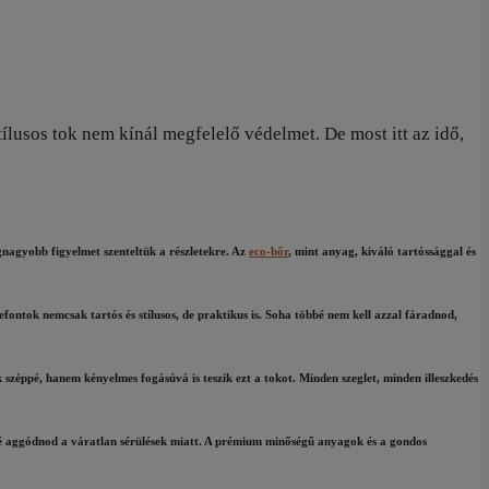
ílusos tok nem kínál megfelelő védelmet. De most itt az idő,
gnagyobb figyelmet szenteltük a részletekre. Az
eco-bőr
, mint anyag, kiváló tartóssággal és
efontok nemcsak tartós és stílusos, de praktikus is. Soha többé nem kell azzal fáradnod,
k széppé, hanem kényelmes fogásúvá is teszik ezt a tokot. Minden szeglet, minden illeszkedés
bbé aggódnod a váratlan sérülések miatt. A prémium minőségű anyagok és a gondos