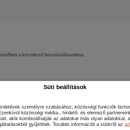
gészőben a következő hozzászólásomhoz.
t data is processed.
Süti beállítások
hirdetések személyre szabásához, közösségi funkciók biztos
zenkívül közösségi média-, hirdető- és elemező partnerein
tait, akik kombinálhatják az adatokat más olyan adatokkal
áltatásokból gyűjtöttek. További információt a sütikről az
ad