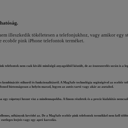
zhatóság.
nem illeszkedik tökéletesen a telefonjukhoz, vagy amikor egy st
e ecobőr pink iPhone telefontok terméket.
k telefontok nem csak kiváló minőségű anyagokból készült, de az összeszerelés során is a le
s kombinációt stílusról és funkcionalitásról. A MagSafe technológia segítségével az ecobőr tel
fonod biztonságosan a helyén marad, legyen az autós tartó vagy akár az asztalod.
ása egy csipetnyi luxust visz a mindennapokba. A finom részletek és a precíz kialakítás nemcsa
 kellemes, néhányuk kevésbé az. De a MagSafe ecobőr pink telefontok termékkel nem kell tö
 esetleges leejtés vagy egy apró karcolás.