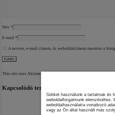
Név
*
E-mail
*
A nevem, e-mail címem, és weboldalcímem mentése a bön
This site uses Akismet to reduce spam.
Learn how your commen
Kapcsolódó termékek
Sütiket használunk a tartalmak és 
weboldalforgalmunk elemzéséhez. E
weboldalhasználatra vonatkozó ada
vagy az Ön által használt más szolg