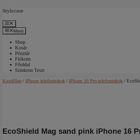
Kilépés
a
Stylecase
tartalomba
Menü
Menü
Shop
Kosár
Pénztár
Fiókom
Főoldal
Szinkron Teszt
Kezdőlap
/
iPhone telefontokok
/
iPhone 16 Pro telefontokok
/ EcoShi
EcoShield Mag sand pink iPhone 16 P