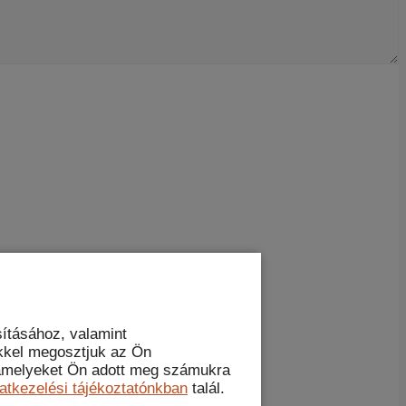
ításához, valamint
kkel megosztjuk az Ön
, amelyeket Ön adott meg számukra
atkezelési tájékoztatónkban
talál.