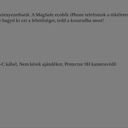
és környezetbarát. A MagSafe ecobőr iPhone telefontok a tökéle
hagyd ki ezt a lehetőséget, tedd a kosaradba most!
SB-C kábel, Nem kérek ajándékot, Protector 9H kameravédő