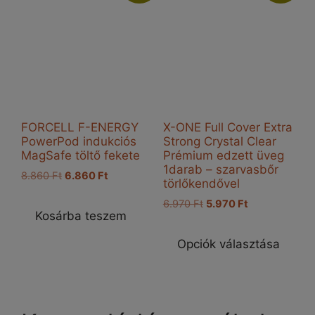
FORCELL F-ENERGY
X-ONE Full Cover Extra
PowerPod indukciós
Strong Crystal Clear
MagSafe töltő fekete
Prémium edzett üveg
1darab – szarvasbőr
Original
Current
8.860
Ft
6.860
Ft
törlőkendővel
price
price
Original
Current
6.970
Ft
5.970
Ft
was:
is:
Kosárba teszem
price
price
8.860 Ft.
6.860 Ft.
Enn
was:
is:
a
Opciók választása
6.970 Ft.
5.970 Ft.
ter
töb
vari
van