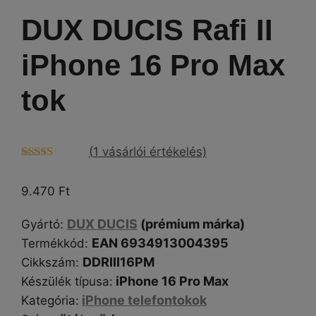
DUX DUCIS Rafi II
iPhone 16 Pro Max
tok
(
1
vásárlói értékelés)
Értékelés
1
5.00
az 5-
9.470
Ft
ből,
értékelés
alapján
DUX DUCIS
(prémium márka)
Gyártó
:
EAN 6934913004395
Termékkód:
DDRIII16PM
Cikkszám
:
iPhone 16 Pro Max
Készülék típusa
:
iPhone telefontokok
Kategória
: