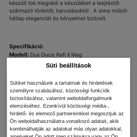
készült tok megvédi a készüléket a leejtéstől
származó töréstől, karcolásoktól . A sima műbőr
hátlap eleganciát és kényelmet biztosít.
Specifikáció
:
Modell:
Dux Ducis Rafi II Mag
Anyag:
polikarbonát (PC) +
thermoplastic
Süti beállítások
polyurethane (
TPU)
+ műbőr (PU)
Két zseb:
ebből 1
RAFID zárral
Sütiket használunk a tartalmak és hirdetések
Állítható állvány:
135°, függőleges és
személyre szabásához, közösségi funkciók
vízszintes
biztosításához, valamint weboldalforgalmunk
Kompatibilitás:
MagSafe-kompatibilis lapos
elemzéséhez. Ezenkívül közösségi média-,
töltők, nem támogatják a MagSafe-
hirdető- és elemező partnereinkkel megosztjuk az
kompatibilis tartókat
Ön weboldalhasználatra vonatkozó adatait, akik
kombinálhatják az adatokat más olyan adatokkal,
amelyeket Ön adott meg számukra vagy az Ön