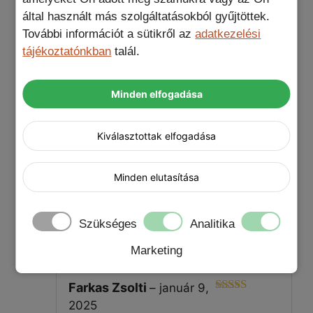
További információk
által használt más szolgáltatásokból gyűjtöttek.
További információt a sütikről az
adatkezelési
Ajándék termék
tájékoztatónkban
talál.
Blue Star PD fali töltő, Lightning USB-C kábel,
Nem kérek ajándékot, Protector 9H
Minden elfogadása
kameravédő
Kiválasztottak elfogadása
DUX DUCIS Rafi II
Minden elutasítása
iPhone 16 Pro Max tok
Szükséges
Analitika
termékről 1 értékelés
Marketing
Farkas Zsolti
–
január 9,
5
Értékelés:
2025