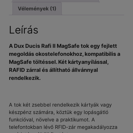
Max
Vélemények (1)
tok
mennyiség
Leírás
A Dux Ducis Rafi II MagSafe tok egy fejlett
megoldás okostelefonokhoz, kompatibilis a
MagSafe töltéssel. Két kártyanyílással,
RAFID
zárral és állítható állvánnyal
rendelkezik.
A tok két zsebbel rendelkezik kártyák vagy
készpénz számára, köztük egy lopásgátló
funkcióval, növelve a praktikumot. A
telefontokban lévő
RFID-zár
megakadályozza