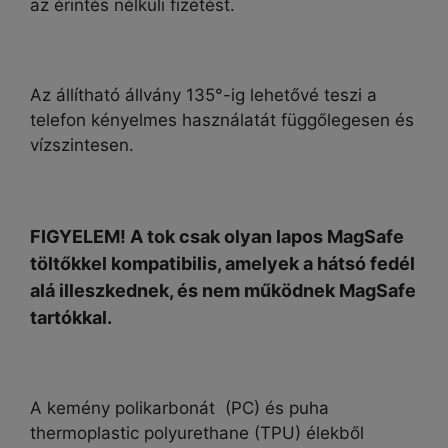
az érintés nélküli fizetést.
Az állítható állvány 135°-ig lehetővé teszi a
telefon kényelmes használatát függőlegesen és
vízszintesen.
FIGYELEM! A tok csak olyan lapos MagSafe
töltőkkel kompatibilis, amelyek a hátsó fedél
alá illeszkednek, és nem működnek MagSafe
tartókkal.
A kemény polikarbonát (PC) és
puha
thermoplastic polyurethane (TPU)
élekből