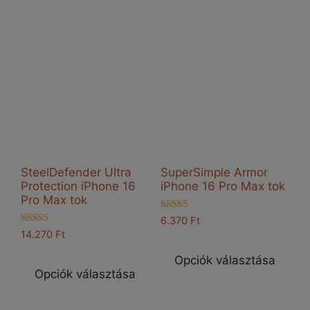
töb
variációja
vari
van.
van
A
A
változatok
vál
a
a
termékoldalon
ter
választhatók
vál
ki
ki
SteelDefender Ultra
SuperSimple Armor
Protection iPhone 16
iPhone 16 Pro Max tok
Pro Max tok
Értékelés:
6.370
Ft
4.50
Értékelés:
14.270
Ft
Enn
/ 5
5.00
Ennek
/ 5
a
Opciók választása
a
Opciók választása
ter
terméknek
töb
több