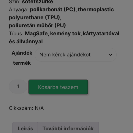
sötétszürke
Szín
:
polikarbonát (PC),
thermoplastic
Anyaga:
polyurethane (
TPU),
poliuretán műbőr (PU)
MagSafe,
kemény tok, kártyatartóval
Típus
:
és állvánnyal
Ajándék
termék
DUX
Kosárba teszem
DUCIS
Rafi
II
Cikkszám:
N/A
iPhone
16
Pro
Leírás
További információk