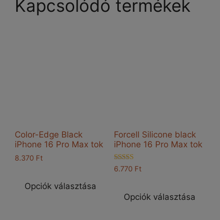
Kapcsolódó termékek
A
vál
a
ter
vál
ki
Color-Edge Black
Forcell Silicone black
iPhone 16 Pro Max tok
iPhone 16 Pro Max tok
8.370
Ft
Értékelés:
6.770
Ft
Ennek
5.00
Enn
/ 5
a
Opciók választása
a
Opciók választása
terméknek
ter
több