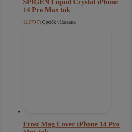
SPIGEN Liquid Crystal iPhone
14 Pro Max tok
Ennek
12.970
Ft
Opciók választása
a
terméknek
több
variációja
van.
A
változatok
a
termékoldalon
választhatók
ki
Frost Mag Cover iPhone 14 Pro