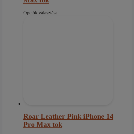
Max tok
Ennek
Opciók választása
a
terméknek
több
variációja
van.
A
változatok
a
termékoldalon
választhatók
ki
Roar Leather Pink iPhone 14
Pro Max tok