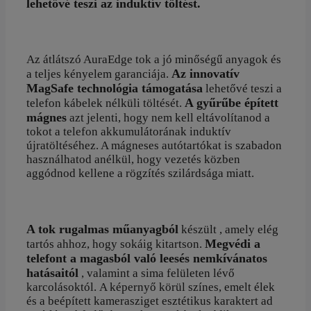
lehetővé teszi az induktív töltést.
Az átlátszó AuraEdge tok a jó minőségű anyagok és
Az innovatív
a teljes kényelem garanciája.
MagSafe technológia támogatása
lehetővé teszi a
A gyűrűbe épített
telefon kábelek nélküli töltését.
mágnes
azt jelenti, hogy nem kell eltávolítanod a
tokot a telefon akkumulátorának induktív
újratöltéséhez. A mágneses autótartókat is szabadon
használhatod anélkül, hogy vezetés közben
aggódnod kellene a rögzítés szilárdsága miatt.
A tok rugalmas műanyagból
készült , amely elég
Megvédi a
tartós ahhoz, hogy sokáig kitartson.
telefont a magasból való leesés nemkívánatos
hatásaitól
, valamint a sima felületen lévő
karcolásoktól. A képernyő körül színes, emelt élek
és a beépített kamerasziget esztétikus karaktert ad