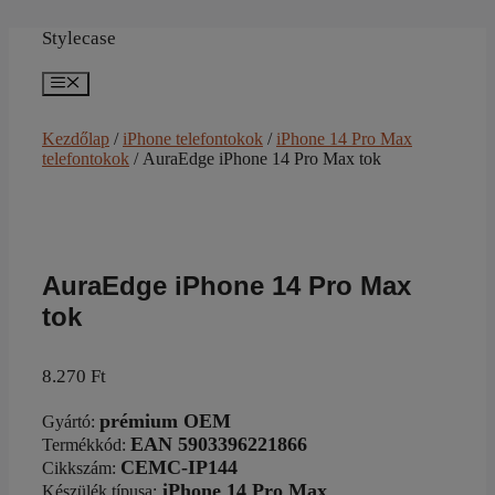
Kilépés
a
Stylecase
tartalomba
Menü
Kezdőlap
/
iPhone telefontokok
/
iPhone 14 Pro Max
telefontokok
/ AuraEdge iPhone 14 Pro Max tok
AuraEdge iPhone 14 Pro Max
tok
8.270
Ft
prémium OEM
Gyártó
:
EAN 5903396221866
Termékkód:
CEMC-IP144
Cikkszám
:
iPhone 14 Pro Max
Készülék típusa
: