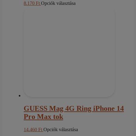
Ennek
8.170
Ft
Opciók választása
a
terméknek
több
variációja
van.
A
változatok
a
termékoldalon
választhatók
ki
GUESS Mag 4G Ring iPhone 14
Pro Max tok
Ennek
14.460
Ft
Opciók választása
a