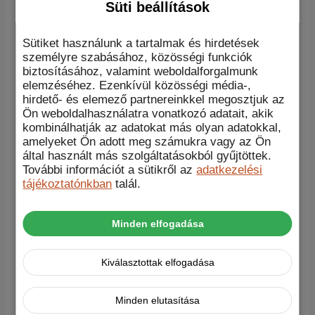
Süti beállítások
„AuraEdge iPhone 14 Pro Max tok” értékelése elsőként
A te értékelésed
*
Sütiket használunk a tartalmak és hirdetések
személyre szabásához, közösségi funkciók
Értékelésed
*
biztosításához, valamint weboldalforgalmunk
elemzéséhez. Ezenkívül közösségi média-,
hirdető- és elemező partnereinkkel megosztjuk az
Ön weboldalhasználatra vonatkozó adatait, akik
kombinálhatják az adatokat más olyan adatokkal,
amelyeket Ön adott meg számukra vagy az Ön
által használt más szolgáltatásokból gyűjtöttek.
További információt a sütikről az
adatkezelési
tájékoztatónkban
talál.
Név
*
E-mail
*
Minden elfogadása
A nevem, e-mail címem, és weboldalcímem
mentése a böngészőben a következő
Kiválasztottak elfogadása
hozzászólásomhoz.
Minden elutasítása