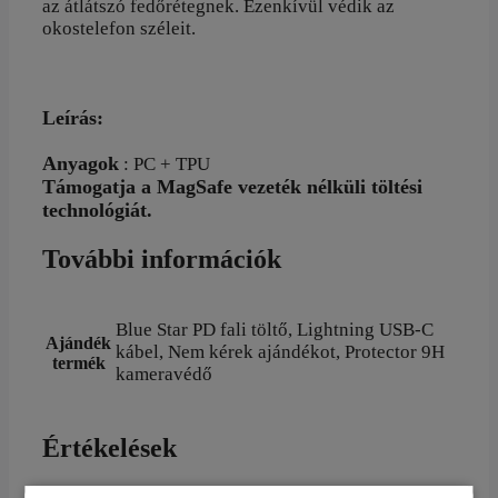
az átlátszó fedőrétegnek. Ezenkívül védik az
okostelefon széleit.
Leírás:
Anyagok
: PC +
TPU
Támogatja a MagSafe vezeték nélküli töltési
technológiát.
További információk
Blue Star PD fali töltő, Lightning USB-C
Ajándék
kábel, Nem kérek ajándékot, Protector 9H
termék
kameravédő
Értékelések
Még nincsenek értékelések.