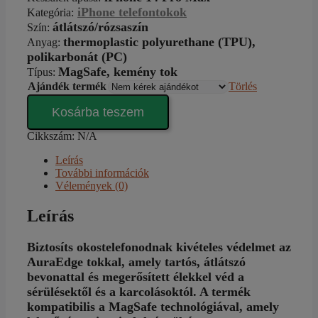
iPhone telefontokok
Kategória
:
átlátszó/rózsaszín
Szín
:
thermoplastic polyurethane (TPU),
Anyag:
polikarbonát (PC)
MagSafe,
kemény tok
Típus
:
Ajándék termék
Törlés
AuraEdge
Kosárba teszem
iPhone
14
Cikkszám:
N/A
Pro
Max
Leírás
tok
További információk
mennyiség
Vélemények (0)
Leírás
Biztosíts okostelefonodnak kivételes védelmet az
AuraEdge tokkal, amely tartós, átlátszó
bevonattal és megerősített élekkel véd a
sérülésektől és a karcolásoktól. A termék
kompatibilis a MagSafe technológiával, amely